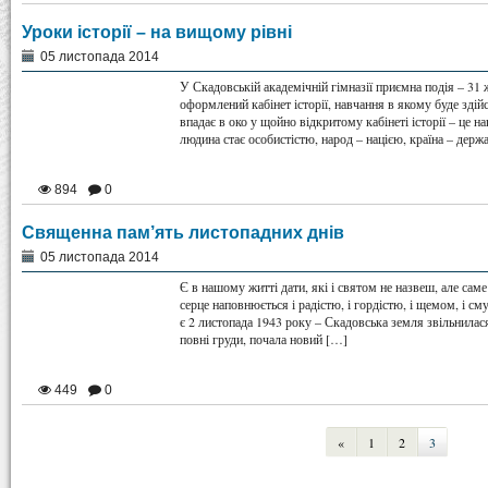
Уроки історії – на вищому рівні
05 листопада 2014
У Скадовській академічній гімназії приємна подія – 31 
оформлений кабінет історії, навчання в якому буде зд
впадає в око у щойно відкритому кабінеті історії – це 
людина стає особистістю, народ – нацією, країна – держ
894
0
Священна пам’ять листопадних днів
05 листопада 2014
Є в нашому житті дати, які і святом не назвеш, але сам
серце наповнюється і радістю, і гордістю, і щемом, і 
є 2 листопада 1943 року – Скадовська земля звільнилася
повні груди, почала новий […]
449
0
«
1
2
3