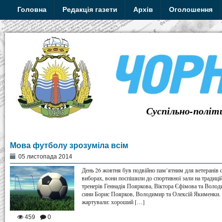
Головна
Редакція газети
Архів
Оголошення
Суспільно-політ
Мова футболу зрозуміла всім
05 листопада 2014
День 26 жовтня був подвійно пам’ятним для ветеранів 
виборах, вони поспішили до спортивної зали на традицій
тренерів Геннадія Пояркова, Віктора Єфімова та Волод
сини Борис Поярков, Володимир та Олексій Якименки. І
жартували: хороший […]
459
0