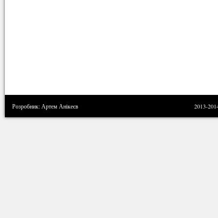
Розробник: Артем Анікеєв
2013-201