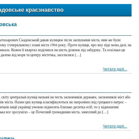
адовське краєзнавство
довська
алтазарович Скадовський давав вулицям після заснування міста, ним же були
ному (генеральному) плані міста 1904 року. Проте вулиця, про яку піде мова далі, на
римала. Кожен її квартал поділявся на шість ділянок під забудову. Та оскільки ця
далеко від моря та центру містечка, заселялася […]
Читати далі...
 світу центральні вулиці названі на честь засновників держави, засновників міст або
ів міста. Назви цих вулиць класифікуються як патроніми (від грецького патрос –
атьків нації українці умовно відносять близько десятка осіб, то у відношенні
ька все зрозуміло – це Почесний громадянин міста, занесений до […]
Читати далі...
вулиць