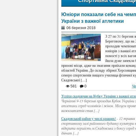
Спортивна Скадовщ
Юніори показали себе на чемп
України з важкої атлетики
06 березня 2018
З 27 по 31 березня в
Береговому, що на З
проходив чемпіонат
юніорів з важкої ат
помості у всіх ваго
йшла дуже запекла 
призові місця, адже на змагання приїхали команд
областей України. До складу збірної Херсонщин
семеро спортсменів вищого училища фізичної ку
Скадовської […]
581
0
Чи
Успіхи скадовчан на Кубку України з важкої атл
Чернігові 9-13 березня проходив Кубок України 
атлетики серед чоловіків і жінок. Місцем пров
важкоатлетів став [...]
Скадовський район у числі кращих!
-
12 травня 
спортивному залі районного будинку культури в
відкрита першість м.Скадовська з боксу серед 
дівчат [...]