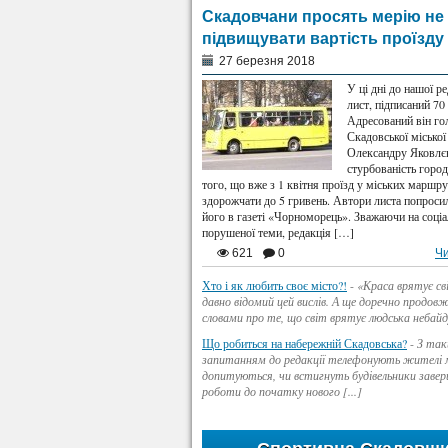
Скадовчани просять мерію не
підвищувати вартість проїзду
27 березня 2018
У ці дні до нашої р
лист, підписаний 70
Адресований він го
Скадовської міської
Олександру Яковлє
стурбованість горо
того, що вже з 1 квітня проїзд у міських маршр
здорожчати до 5 гривень. Автори листа попроси
його в газеті «Чорноморець». Зважаючи на соціа
порушеної теми, редакція […]
621
0
Чи
Хто і як любить своє місто?!
-
«Краса врятує св
давно відомий цей вислів. А ще доречно продов
словами про те, що світ врятує людська небайд
Що робиться на набережній Скадовська?
-
З та
запитанням до редакції телефонують жителі м
допитуються, чи встигнуть будівельники завер
роботи до початку нового [...]