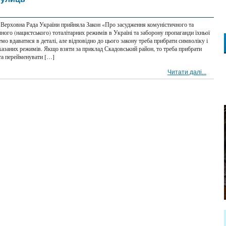
у Верховна Рада України прийняла Закон «Про засудження комуністичного та
чного (нацистського) тоталітарних режимів в Україні та заборону пропаганди їхньої
мо вдаватися в деталі, але відповідно до цього закону треба прибрати символіку і
вказаних режимів. Якщо взяти за приклад Скадовський район, то треба прибрати
 та перейменувати […]
Читати далі...