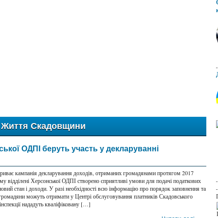
Життя Скадовщини
ької ОДПІ беруть участь у декларуванні
і триває кампанія декларування доходів, отриманих громадянами протягом 2017
му відділені Херсонської ОДПІ створено сприятливі умови для подачі податкових
овий стан і доходи. У разі необхідності всю інформацію про порядок заповнення та
 громадяни можуть отримати у Центрі обслуговування платників Скадовського
 інспекції нададуть кваліфіковану […]