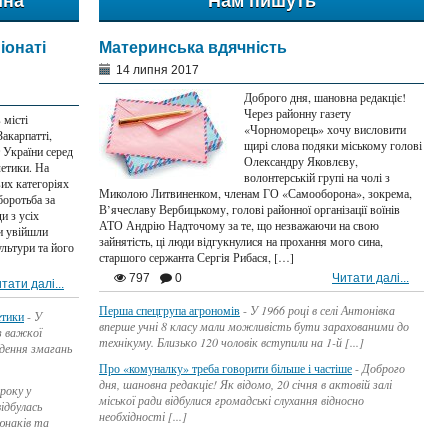
ина
Нам пишуть
іонаті
Материнська вдячність
14 липня 2017
Доброго дня, шановна редакціє!
Через районну газету
 місті
«Чорноморець» хочу висловити
акарпатті,
щирі слова подяки міському голові
 України серед
Олександру Яковлєву,
летики. На
волонтерській групі на чолі з
вих категоріях
Миколою Литвиненком, членам ГО «Самооборона», зокрема,
боротьба за
В’ячеславу Вербицькому, голові районної організації воїнів
и з усіх
АТО Андрію Надточому за те, що незважаючи на свою
и увійшли
зайнятість, ці люди відгукнулися на прохання мого сина,
льтури та його
старшого сержанта Сергія Рибася, […]
797
0
Читати далі...
тати далі...
Перша спецгрупа агрономів
-
У 1966 році в селі Антонівка
етики
-
У
вперше учні 8 класу мали можливість бути зарахованими до
з важкої
технікуму. Близько 120 чоловік вступили на 1-й [...]
едення змагань
Про «комуналку» треба говорити більше і частіше
-
Доброго
дня, шановна редакціє! Як відомо, 20 січня в актовій залі
року у
міської ради відбулися громадські слухання відносно
ідбулась
необхідності [...]
юнаків та