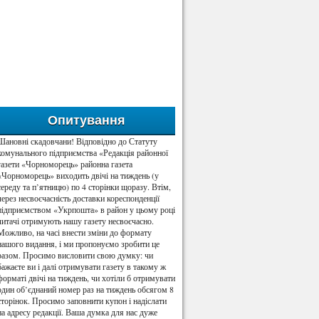
Опитування
Шановні скадовчани! Відповідно до Статуту
комунального підприємства «Редакція районної
газети «Чорноморець» районна газета
«Чорноморець» виходить двічі на тиждень (у
середу та п’ятницю) по 4 сторінки щоразу. Втім,
через несвоєчасність доставки кореспонденції
підприємством «Укрпошта» в район у цьому році
читачі отримують нашу газету несвоєчасно.
Можливо, на часі внести зміни до формату
нашого видання, і ми пропонуємо зробити це
разом. Просимо висловити свою думку: чи
бажаєте ви і далі отримувати газету в такому ж
форматі двічі на тиждень, чи хотіли б отримувати
один об’єднаний номер раз на тиждень обсягом 8
сторінок. Просимо заповнити купон і надіслати
на адресу редакції. Ваша думка для нас дуже