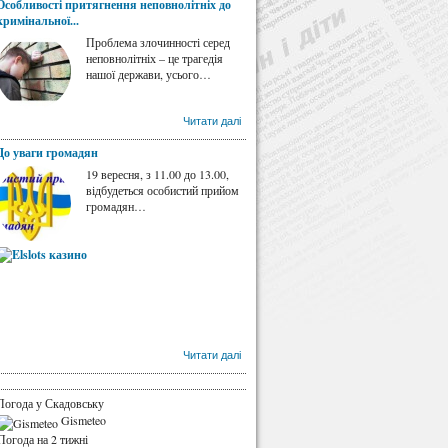
Особливості притягнення неповнолітніх до
кримінальної...
Проблема злочинності серед
неповнолітніх – це трагедія
нашої держави, усього…
Читати далі
До уваги громадян
19 вересня, з 11.00 до 13.00,
відбудеться особистий прийом
громадян…
Читати далі
Погода у Скадовську
Gismeteo
Погода на 2 тижні