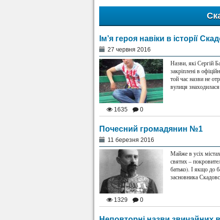
Ск
Ім’я героя навіки в історії Ска
27 червня 2016
Назви, які Сергій Б
закріплені в офіцій
той час назви не от
вулиця знаходилася 
1635
0
Почесний громадянин №1
11 березня 2016
Майже в усіх містах
святих – покровител
батько). І якщо до б
засновника Скадовс
1329
0
Неповторні назви звичайних 