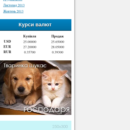
Листопад 2013
Жовтень 2013
Курси валют
Купівля
Продаж
USD
25.00000
25.65000
EUR
27.20000
28.05000
RUR
0.35700
0.39300