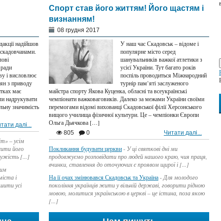
Спорт став його життям! Його щастям і
визнанням!
08 грудня 2017
едакції надійшов
У наш час Скадовськ – відоме і
 скадовчанами.
популярне місто серед
лові
шанувальників важкої атлетики з
 ради
усієї України. Тут багато років
ву і висловлює
поспіль проводиться Міжнародний
дян з приводу
турнір пам’яті заслуженого
утках має
майстра спорту Якова Куценка, обласні та всеукраїнські
ли надрукувати
чемпіонати важковаговиків. Далеко за межами України своїми
льну значимість
перемогами відомі вихованці Скадовської філії Херсонського
вищого училища фізичної культури. Це – чемпіонки Європи
Ольга Дьячкова […]
тати далі...
805
0
Читати далі...
іт» – усім
жити його
Покликання будувати церкви
-
У ці святкові дні ми
ужість [...]
продовжуємо розповідати про людей нашого краю, чия праця,
вчинки, ставлення до оточуючих є проявом щирої і [...]
ким
іста і
На її очах змінювався Скадовськ та Україна
-
Для молодого
шити усі
покоління українців жити у вільній державі, говорити рідною
мовою, молитися українською в церкві – це істина, поза якою
[...]