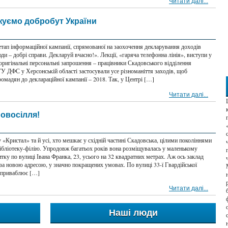
Читати далі...
уємо добробут України
етап інформаційної кампанії, спрямованої на заохочення декларування доходів
и – добрі справи. Декларуй вчасно!». Лекції, «гаряча телефонна лінія», виступи у
 оригінальні персональні запрошення – працівники Скадовського відділення
У ДФС у Херсонській області застосували усе різноманіття заходів, щоб
омадян до деклараційної кампанії – 2018. Так, у Центрі […]
Читати далі...
новосілля!
«Кристал» та й усі, хто мешкає у східній частині Скадовська, цілими поколіннями
бібліотеку-філію. Упродовж багатьох років вона розміщувалась у маленькому
ку по вулиці Івана Франка, 23, усього на 32 квадратних метрах. Аж ось заклад
за новою адресою, у значно покращених умовах. По вулиці 33-ї Гвардійської
у приваблює […]
Читати далі...
Наші люди