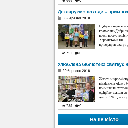
665
0
Декларуємо доходи – примнож
06 березня 2018
Відбувся черговий 
громадян:«Добрі люд
пресі, промо-акція,
Херсонської ОДПІ Г
привернути увагу гр
751
0
Улюблена бібліотека святкує 
30 березня 2018
Жителі мікрорайону 
відвідують міську 
приміщенні гуртожит
офіційно відкрився 
дивізії,1/10 здалек
735
0
Наше місто