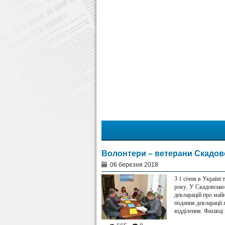
Волонтери – ветерани Скадовс
06 березня 2018
З 1 січня в Україн
року. У Скадовсько
декларацій про майн
подання декларації
відділення. Фахівці