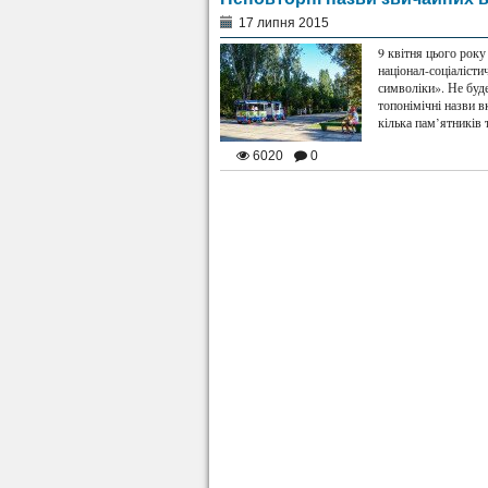
17 липня 2015
9 квітня цього рок
націонал-соціалісти
символіки». Не буде
топонімічні назви 
кілька пам’ятників
6020
0