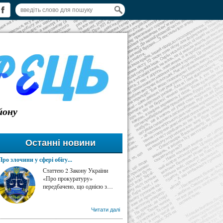
йону
Останні новини
Про злочини у сфері обігу...
Статтею 2 Закону України
«Про прокуратуру»
передбачено, що однією з…
Читати далі