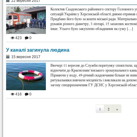
22 вересня 2017
Колектив Скадовського районного сектору Головного у
ситуацій України у Херсонській області днями отримав 
Придбано його було за кошти міської ради. Матеріальн
рукавів різного діаметру, 3 ліхтарі, 15 захисних костюм
інше. Усього було закуплено обладнання на суму […]
423
0
У каналі загинула людина
15 вересня 2017
Ввечері 11 вересня до Служби порятунку сповістили, щ
відпочити до Краснознам’янського зрошувального канал
Пірнаючи у воду, 49-річний скадовчанин більше не вини
рятувальники вивчили місцевість і викликали на допом
загону спецпризначення ГУ ДСНС у Херсонській област
416
0
1
2
»