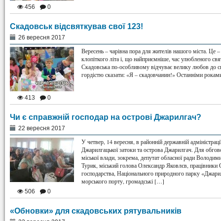
456
0
Скадовськ відсвяткував свої 123!
26 вересня 2017
Вересень – чарівна пора для жителів нашого міста. Це – 
клопіткого літа і, що найприємніше, час улюбленого свя
Скадовська по-особливому відчуває велику любов до св
гордістю сказати: «Я – скадовчанин!» Останніми рокам
413
0
Чи є справжній господар на острові Джарилгач?
22 вересня 2017
У четвер, 14 вересня, в районній державній адміністраці
Джарилгацької затоки та острова Джарилгач. Для обгов
міської влади, зокрема, депутат обласної ради Володим
Турик, міський голова Олександр Яковлєв, працівники 
господарства, Національного природного парку «Джари
морського порту, громадські […]
506
0
«Обновки» для скадовських рятувальників