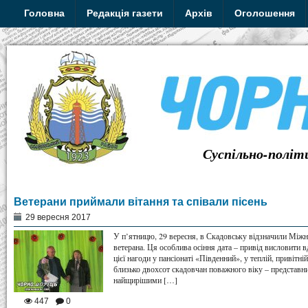
Головна
Редакція газети
Архів
Оголошення
Суспільно-політ
Ветерани приймали вітання та співали пісень
29 вересня 2017
У п’ятницю, 29 вересня, в Скадовську відзначили Міжн
ветерана. Ця особлива осіння дата – привід висловити 
цієї нагоди у пансіонаті «Південний», у теплій, привітн
близько двохсот скадовчан поважного віку – представни
найщирішими […]
447
0