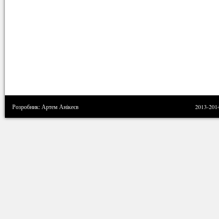
Розробник: Артем Анікеєв
2013-201