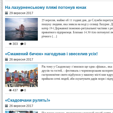
На лазурненському пляжі потонув юнак
29 вересня 2017
25 вересня, майже об 11 годині дня, до Служби порятун
пошуку людини, яка зникла на воді у селищі Лазурне. 
катер 19-ї Державної пожежно-рятувальної частини з р
приватного підприємця. Близько 14.30 тіло потонулої л
річного […]
303
0
«Смажений бичок» нагодував і звеселив усіх!
26 вересня 2017
Рік тому у Скадовську з’явилася ще одна «фішка», яка
друзів та гостей, – фестиваль з чорноморським колори
гастрономічне свято відбулося у нашому місті вже вдру
прийшли сотні людей, аби скуштувати дарів моря і підт
437
0
«Скадовчани рулять!»
26 вересня 2017
Під такою назвою, пропагуючи здоровий спосіб життя, 