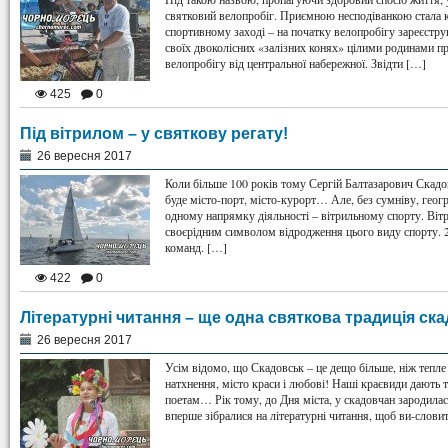
святковий велопробіг. Приємною несподіванкою стала к
спортивному заході – на початку велопробігу зареєстру
своїх двоколісних «залізних конях» цілими родинами п
велопробігу від центральної набережної. Звідти […]
425
0
Під вітрилом – у святкову регату!
26 вересня 2017
Коли більше 100 років тому Сергій Балтазарович Скадов
буде місто-порт, місто-курорт… Але, без сумніву, гео
одному напрямку діяльності – вітрильному спорту. Вітри
своєрідним символом відродження цього виду спорту. 24
команд. […]
422
0
Літературні читання – ще одна святкова традиція ск
26 вересня 2017
Усім відомо, що Скадовськ – це дещо більше, ніж тепле 
натхнення, місто краси і любові! Наші краєвиди дают
поетам… Рік тому, до Дня міста, у скадовчан зародилас
вперше зібралися на літературні читання, щоб ви-слови