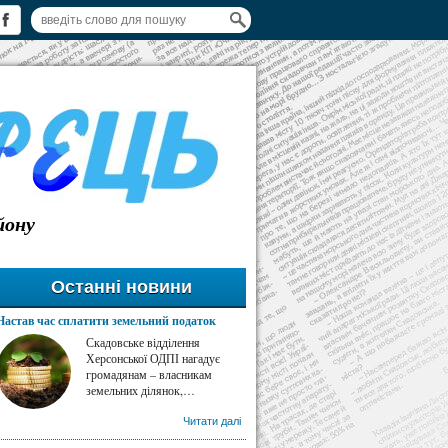
йону
Останні новини
Настав час сплатити земельний податок
Скадовське відділення
Херсонської ОДПІ нагадує
громадянам – власникам
земельних ділянок,…
Читати далі