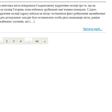
а жителька міста повідомила Скадовському відділенню поліції про те, що на
по вулиці Гагаріна, вона побачила зруйновані пам’ятники померлих. Слідчо-
дділення поліції одразу виїхала на місце і встановила факт руйнування щонайменше
лідчо-розшукових заходів було встановлено особи двох мешканців міста, раніше
майнових злочинів, які […]
Читати далі...
1
2
3
4
…
44
»