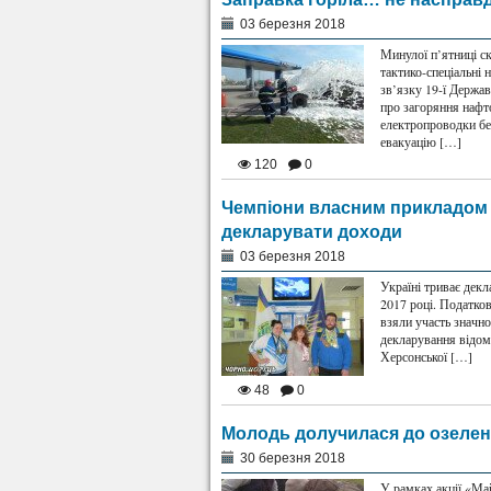
03 березня 2018
Минулої п’ятниці ск
тактико-спеціальні 
зв’язку 19-ї Держа
про загоряння нафт
електропроводки бе
евакуацію […]
120
0
Чемпіони власним прикладом 
декларувати доходи
03 березня 2018
Україні триває декл
2017 році. Податков
взяли участь значно
декларування відом
Херсонської […]
48
0
Молодь долучилася до озелен
30 березня 2018
У рамках акції «Май