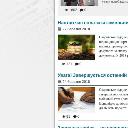
увагу нової аудит
1602
0
Настав час сплатити земельн
27 березня 2018
Скадовське відділе
відповідно до норм
податку проводитьс
документ на сплату
документа. У 2018 
121
0
Увага! Завершується останній
24 березня 2018
Скадовське відділе
завершується останн
майновий стан і дох
Відповідно до норм
діяльність, подають
91
0
Заправка горіла… не насправд