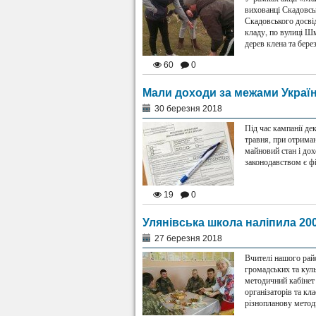
вихованці Скадовсь
Скадовського досвід
кладу, по вулиці Ш
дерев клена та бере
60
0
Мали доходи за межами Україн
30 березня 2018
Під час кампанії де
травня, при отриман
майновий стан і до
законодавством є ф
19
0
Улянівська школа наліпила 200
27 березня 2018
Вчителі нашого райо
громадських та куль
методичний кабінет 
організаторів та кл
різнопланову метод