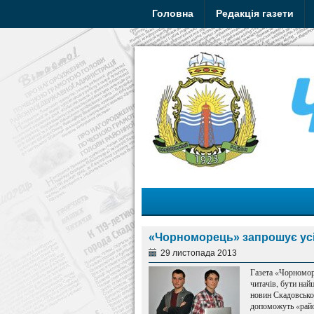
Головна
Редакція газети
«Чорноморець» запрошує усі
29 листопада 2013
Газета «Чорноморе
читачів, бути най
новин Скадовськог
допоможуть «райо