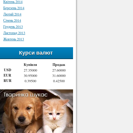
Квітень 2014
Березень 2014
Лютий 2014
Січень 2014
Грудень 2013
Листопад 2013
Жовтень 2013
Курси валют
Купівля
Продаж
USD
27.35000
27.60000
EUR
30.95000
31.60000
RUR
0.39500
0.42500