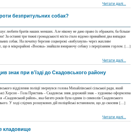
Читати далі...
 проти безпритульних собак?
ушує любити братів наших менших. Але нікому не дано право їх ображати, ба більше
и! За останні три тижні громадськості міста стало відомо принаймні два випадки
льних собак. На початку березня соцмережі «вибухнули» через жахливе
е, що в мікрорайоні «Воєнка» знайшли вмираючу собаку з перерізаним горлом. […]
Читати далі...
ив знак при в’їзді до Скадовського району
ського відділення поліції звернувся голова Михайлівської сільської ради, який
расі Херсон – Гола Пристань – Скадовськ зник дорожній знак – художньо оформлена
ія «Скадовський район», яка багато років була одним із символів Скадовського
 нього. У ході слідчих розшукових дій поліцейські встановили, що до скоєння […]
Читати далі...
е кладовище