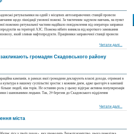
адовські рятувальники на одній з місцевих автозаправочних станцій провели
навчання щодо ліквідації умовної пожежі. За тактичним задумом навчань, на пункт
вної пожежно-рятувальної частини надійшло повідомлення від оператора заправки
опродуктів на території АЗС. Пожежа нібито виникла від короткого замикання
нзовозу, який зливав нафтопродукти. Працівники заправочної станції провели
Читати далі...
закликають громадян Скадовського району
араційна кампанія, в рамках якої громадяни декларують власні доходи, отримані в
а культура в нашому суспільстві зростає з кожним днем, адже цьогоріч в кампанії
 більше людей, ніж торік. Не останню роль у цьому відіграє активна популяризація
ими і шанованими людьми. Так, 29 березня до Скадовського відділення
Читати далі...
ення міста
бутнє лісу у твоїх руках», яку проводить Держлісагентство, цього понеділка