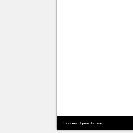
Розробник: Артем Анікеєв