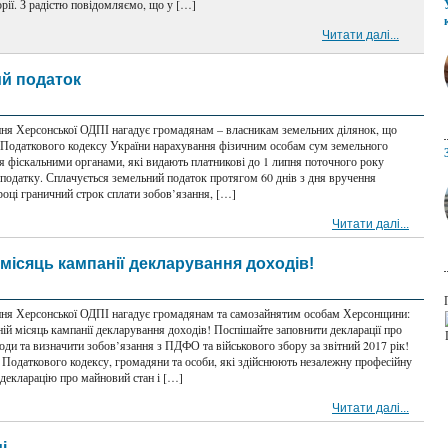
орії. З радістю повідомляємо, що у […]
Читати далі...
ий податок
ння Херсонської ОДПІ нагадує громадянам – власникам земельних ділянок, що
 Податкового кодексу України нарахування фізичним особам сум земельного
я фіскальними органами, які видають платникові до 1 липня поточного року
 податку. Сплачується земельний податок протягом 60 днів з дня вручення
році граничний строк сплати зобов’язання, […]
Читати далі...
 місяць кампанії декларування доходів!
ння Херсонської ОДПІ нагадує громадянам та самозайнятим особам Херсонщини:
ій місяць кампанії декларування доходів! Поспішайте заповнити декларації про
оди та визначити зобов’язання з ПДФО та військового збору за звітний 2017 рік!
 Податкового кодексу, громадяни та особи, які здійснюють незалежну професійну
 декларацію про майновий стан і […]
Читати далі...
і