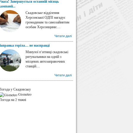
Увага! Завершується останній місяць
кампанії...
Скадовське відділення
Херсонської ОДПІ нагадує
громадянам та самозайнятим
особам Херсонщини:…
Читати далі
Заправка горіла… не насправді
Минулої п’ятниці скадовські
рятувальники на одній з
місцевих автозаправочних
станцій…
Читати далі
Погода у Скадовську
Gismeteo
Погода на 2 тижні