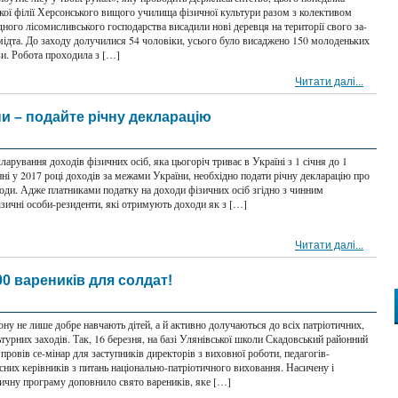
кої філії Херсонського вищого училища фізичної культури разом з колективом
ного лісомисливського господарства висадили нові деревця на території свого за-
мідта. До заходу долучилися 54 чоловіки, усього було висаджено 150 молоденьких
зи. Робота проходила з […]
Читати далі...
и – подайте річну декларацію
кларування доходів фізичних осіб, яка цьогоріч триває в Україні з 1 січня до 1
ні у 2017 році доходів за межами України, необхідно подати річну декларацію про
ходи. Адже платниками податку на доходи фізичних осіб згідно з чинним
ізичні особи-резиденти, які отримують доходи як з […]
Читати далі...
0 вареників для солдат!
ну не лише добре навчають дітей, а й активно долучаються до всіх патріотичних,
турних заходів. Так, 16 березня, на базі Улянівської школи Скадовський районний
провів се-мінар для заступників директорів з виховної роботи, педагогів-
асних керівників з питань національно-патріотичного виховання. Насичену і
ичну програму доповнило свято вареників, яке […]