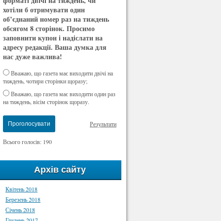
форматі двічі на тиждень, чи
хотіли б отримувати один
об’єднаний номер раз на тиждень
обсягом 8 сторінок. Просимо
заповнити купон і надіслати на
адресу редакції. Ваша думка для
нас дуже важлива!
Вважаю, що газета має виходити двічі на
тиждень, чотири сторінки щоразу;
Вважаю, що газета має виходити один раз
на тиждень, вісім сторінок щоразу.
Результати
Проголосувати
Всього голосів: 190
Архів сайту
Квітень 2018
Березень 2018
Січень 2018
Грудень 2017