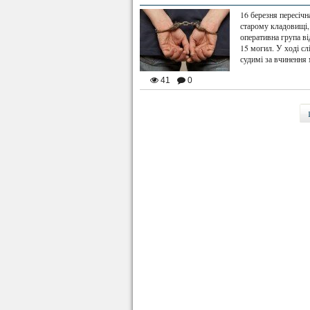
16 березня пересічн
старому кладовищі, 
оперативна група ві
15 могил. У ході с
судимі за вчинення 
41
0