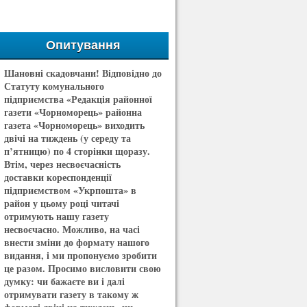
Опитування
Шановні скадовчани! Відповідно до
Статуту комунального
підприємства «Редакція районної
газети «Чорноморець» районна
газета «Чорноморець» виходить
двічі на тиждень (у середу та
п’ятницю) по 4 сторінки щоразу.
Втім, через несвоєчасність
доставки кореспонденції
підприємством «Укрпошта» в
район у цьому році читачі
отримують нашу газету
несвоєчасно. Можливо, на часі
внести зміни до формату нашого
видання, і ми пропонуємо зробити
це разом. Просимо висловити свою
думку: чи бажаєте ви і далі
отримувати газету в такому ж