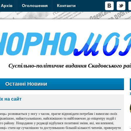
Архів
Оголошення
Контакти
Суспільно-політичне видання Скадовського ра
Останні Новини
х на сайт
ць» розвивається у ногу з часом, прагне відповідати потребам і вимогам своїх
цікавішою, найактуальнішою, найсвіжішою та найближчою до епіцентру подій і
о району. Нещодавно у редакції відбулися позитивні зміни, які, ми впевнені,
нці» стати ще сучаснішою та доступнышою більшій кількості читачів, привернути