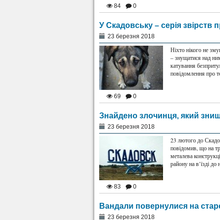
84
0
У Скадовську – серія звірств
23 березня 2018
Ніхто нікого не зм
– знущатися над ним
катування безприту
повідомлення про т
69
0
Знайдено злочинця, який знищ
23 березня 2018
23 лютого до Скадов
повідомив, що на т
металева конструкц
району на в’їзді до
83
0
Вандали повернулися на стар
23 березня 2018