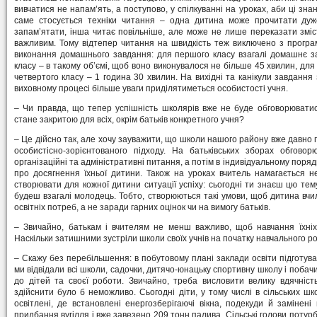
вивчатися не напам’ять, а поступово, у спілкуванні на уроках, аби ці зна
саме стосується техніки читання – одна дитина може прочитати дуже
запам’ятати, інша читає повільніше, але може не лише переказати зміс
важливим. Тому відтепер читання на швидкість теж виключено з програм
виконання домашнього завдання: для першого класу взагалі домашнє за
класу – в такому об’ємі, щоб воно виконувалося не більше 45 хвилин, для 
четвертого класу – 1 година 30 хвилин. На вихідні та канікули завдання
виховному процесі більше уваги приділятиметься особистості учня.
– Чи правда, що тепер успішність школярів вже не буде обговорюватис
стане закритою для всіх, окрім батьків конкретного учня?
– Це дійсно так, але хочу зауважити, що школи нашого району вже давн
особистісно-зорієнтованого підходу. На батьківських зборах обгово
організаційні та адміністративні питання, а потім в індивідуальному поряд
про досягнення їхньої дитини. Також на уроках вчитель намагається не
створювати для кожної дитини ситуації успіху: сьогодні ти знаєш цю тем
будеш взагалі молодець. Тобто, створюються такі умови, щоб дитина вч
освітніх потреб, а не заради гарних оцінок чи на вимогу батьків.
– Звичайно, батькам і вчителям не менш важливо, щоб навчання їхні
Наскільки затишними зустріли школи своїх учнів на початку навчального р
– Скажу без перебільшення: в побутовому плані заклади освіти підготу
ми відвідали всі школи, садочки, дитячо-юнацьку спортивну школу і побачи
до дітей та своєї роботи. Звичайно, треба висловити велику вдячніст
здійснити було б неможливо. Сьогодні діти, у тому числі в сільських шк
освітлені, де встановлені енергозберігаючі вікна, подекуди й замінен
придбання вугілля і вже завезено 209 тонн палива. Сільські голови потурб