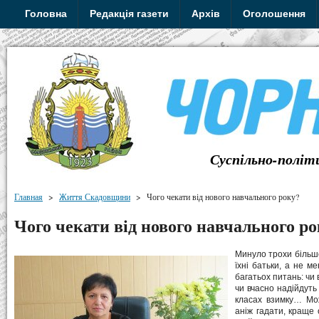
Головна
Редакція газети
Архів
Оголошення
Суспільно-політ
Главная
>
Життя Скадовщини
>
Чого чекати від нового навчального року?
Чого чекати від нового навчального р
Минуло трохи більше 
їхні батьки, а не м
багатьох питань: чи
чи вчасно надійдуть
класах взимку… Мож
аніж гадати, краще 