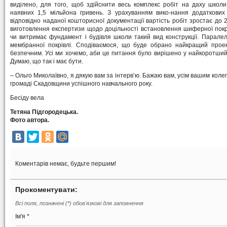
виділено, для того, щоб здійснити весь комплекс робіт на даху школи.
наявних 1,5 мільйона гривень. З урахуванням вико-нання додаткових 
відповідно наданої кошторисної документації вартість робіт зростає до 
виготовлення експертизи щодо доцільності встановлення шиферної покрі
чи витримає фундамент і будівля школи такий вид конструкції. Парале
мембранної покрівлі. Сподіваємося, що буде обрано найкращий проек
безпечним. Усі ми хочемо, аби це питання було вирішено у найкоротший 
Думаю, що так і має бути.
– Ольго Миколаївно, я дякую вам за інтерв’ю. Бажаю вам, усім вашим коле
громаді Скадовщини успішного навчального року.
Бесіду вела
Тетяна Підгородецька.
Фото автора.
Коментарів немає, будьте першим!
Прокоментувати:
Всі поля, позначені (*) обов'язкові для заповнення
Ім'я *