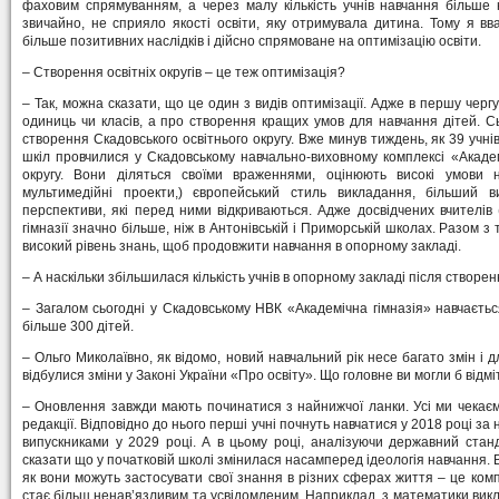
фаховим спрямуванням, а через малу кількість учнів навчання більше 
звичайно, не сприяло якості освіти, яку отримувала дитина. Тому я в
більше позитивних наслідків і дійсно спрямоване на оптимізацію освіти.
– Створення освітніх округів – це теж оптимізація?
– Так, можна сказати, що це один з видів оптимізації. Адже в першу чер
одиниць чи класів, а про створення кращих умов для навчання дітей. С
створення Скадовського освітнього округу. Вже минув тиждень, як 39 учнів
шкіл провчилися у Скадовському навчально-виховному комплексі «Академ
округу. Вони діляться своїми враженнями, оцінюють високі умови н
мультимедійні проекти,) європейський стиль викладання, більший ви
перспективи, які перед ними відкриваються. Адже досвідчених вчителів (
гімназії значно більше, ніж в Антонівській і Приморській школах. Разом з
високий рівень знань, щоб продовжити навчання в опорному закладі.
– А наскільки збільшилася кількість учнів в опорному закладі після створен
– Загалом сьогодні у Скадовському НВК «Академічна гімназія» навчається
більше 300 дітей.
– Ольго Миколаївно, як відомо, новий навчальний рік несе багато змін і д
відбулися зміни у Законі України «Про освіту». Що головне ви могли б відм
– Оновлення завжди мають починатися з найнижчої ланки. Усі ми чекаєм
редакції. Відповідно до нього перші учні почнуть навчатися у 2018 році за
випускниками у 2029 році. А в цьому році, аналізуючи державний стан
сказати що у початковій школі змінилася насамперед ідеологія навчання. В
як вони можуть застосувати свої знання в різних сферах життя – це комп
стає більш ненав’язливим та усвідомленим. Наприклад, з математики ви