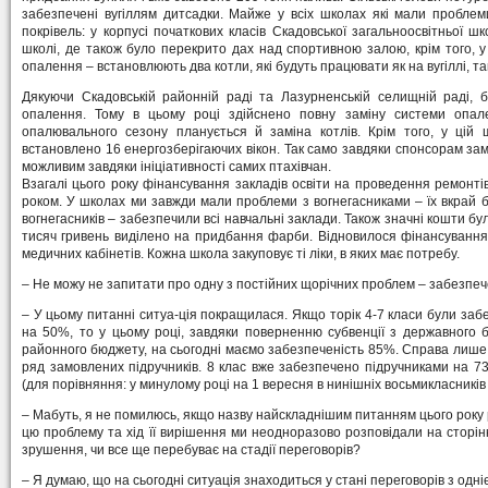
забезпечені вугіллям дитсадки. Майже у всіх школах які мали проблем
покрівель: у корпусі початкових класів Скадовської загальноосвітньої ш
школі, де також було перекрито дах над спортивною залою, крім того, 
опалення – встановлюють два котли, які будуть працювати як на вугіллі, та
Дякуючи Скадовській районній раді та Лазурненській селищній раді,
опалення. Тому в цьому році здійснено повну заміну системи опал
опалювального сезону планується й заміна котлів. Крім того, у цій 
встановлено 16 енергозберігаючих вікон. Так само завдяки спонсорам замі
можливим завдяки ініціативності самих птахівчан.
Взагалі цього року фінансування закладів освіти на проведення ремонті
роком. У школах ми завжди мали проблеми з вогнегасниками – їх вкрай 
вогнегасників – забезпечили всі навчальні заклади. Також значні кошти бу
тисяч гривень виділено на придбання фарби. Відновилося фінансування
медичних кабінетів. Кожна школа закуповує ті ліки, в яких має потребу.
– Не можу не запитати про одну з постійних щорічних проблем – забезпе
– У цьому питанні ситуа-ція покращилася. Якщо торік 4-7 класи були забе
на 50%, то у цьому році, завдяки поверненню субвенції з державного 
районного бюджету, на сьогодні маємо забезпеченість 85%. Справа лише
ряд замовлених підручників. 8 клас вже забезпечено підручниками на 7
(для порівняння: у минулому році на 1 вересня в нинішніх восьмикласників 
– Мабуть, я не помилюсь, якщо назву найскладнішим питанням цього року
цю проблему та хід її вирішення ми неодноразово розповідали на сторін
зрушення, чи все ще перебуває на стадії переговорів?
– Я думаю, що на сьогодні ситуація знаходиться у стані переговорів з одніє