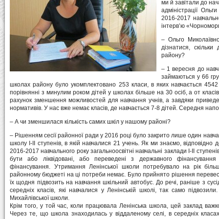
ми й завітали до на
адміністрації Ольг
2016-2017 навчальн
інтерв’ю «Чорномор
– Ольго Миколаївно
дізнатися, скільки
району?
– 1 вересня до нав
займаються у 66 гру
школах району було укомплектовано 253 класи, в яких навчається 4542 
порівнянні з минулим роком дітей у школах більше на 30 осіб, а от класі
рахунок зменшення можливостей для навчання учнів, а завдяки приведенн
нормативів. У нас вже немає класів, де навчається 7-8 дітей. Середня напов
– А чи зменшилася кількість самих шкіл у нашому районі?
– Рішенням сесії районної ради у 2016 році було закрито лише один навч
школу І-ІІ ступенів, в якій навчалися 21 учень. Як ми знаємо, відповідно 
2016-2017 навчального року загальноосвітні навчальні заклади І-ІІ ступені
бути або ліквідовані, або переведені з державного фінансуванн
фінансування. Утримання Ленінської школи потребувало на рік біль
районному бюджеті на ці потреби немає. Було прийнято рішення перевест
їх щодня підвозить на навчання шкільний автобус. До речі, раніше з сусі
середніх класів, які навчалися у Ленінській школі, так само підвозили
Михайлівської школи.
Крім того, у той час, коли працювала Ленінська школа, цей заклад важ
Через те, що школа знаходилась у віддаленому селі, в середніх класа