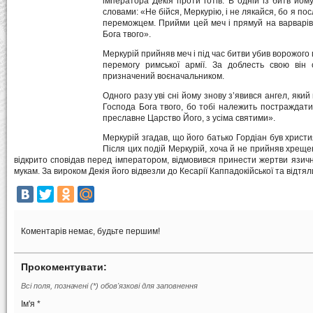
імператора Декія проти готів. В одній із битв йом
словами: «Не бійся, Меркурію, і не лякайся, бо я п
переможцем. Прийми цей меч і прямуй на варварів;
Бога твого».
Меркурій прийняв меч і під час битви убив ворожого
перемогу римської армії. За доблесть свою він 
призначений воєначальником.
Одного разу уві сні йому знову з’явився ангел, яки
Господа Бога твого, бо тобі належить постраждати
преславне Царство Його, з усіма святими».
Меркурій згадав, що його батько Гордіан був христ
Після цих подій Меркурій, хоча й не прийняв хрещен
відкрито сповідав перед імператором, відмовився принести жертви язич
мукам. За вироком Декія його відвезли до Кесарії Каппадокійської та відтял
Коментарів немає, будьте першим!
Прокоментувати:
Всі поля, позначені (*) обов'язкові для заповнення
Ім'я *