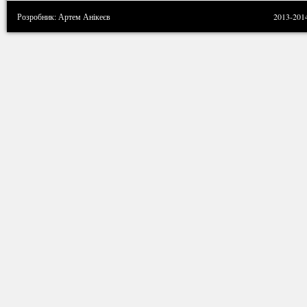
Розробник: Артем Анікеєв
2013-201