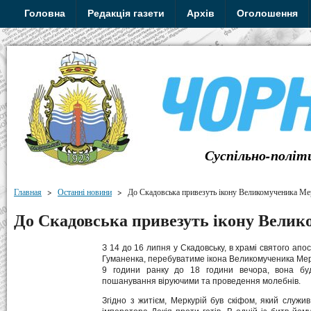
Головна
Редакція газети
Архів
Оголошення
Суспільно-політ
Главная
>
Останні новини
>
До Скадовська привезуть ікону Великомученика Ме
До Скадовська привезуть ікону Вели
З 14 до 16 липня у Скадовську, в храмі святого ап
Гуманенка, перебуватиме ікона Великомученика Мерк
9 години ранку до 18 години вечора, вона бу
пошанування віруючими та проведення молебнів.
Згідно з житієм, Меркурій був скіфом, який служив