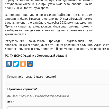
одразу ж виїхав черговий караул 19-ї Державної пожежно-
рятувальної частини. По прибуттю було встановлено, що на
площі 200 м2 горить суха трава.
Вогнеборці приступили до ліквідації займання, і вже о 19:06
загоряння було ліквідовано остаточно. У ході ліквідації пожежі
було виявлено тіло загиблого чоловіка 1931 року народження.
Причина смерті встановлюється. Ймовірна причина пожежі –
необережне поводження з вогнем під час спалювання сухої
трави та сміття.
Рятувальники закликають громадян відмовитися від
спалювання сухої трави, листя та інших рослинних залишків! Адже кож
довкіллю, знищуючи живу природу, а й спричиняє інші негативні наслідки т
РС ГУ ДСНС України у Херсонській області.
Коментарів немає, будьте першим!
Прокоментувати:
Всі поля, позначені (*) обов'язкові для заповнення
Ім'я *