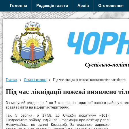
Головна
Редакція газети
Архів
Оголошення
Суспільно-політ
Главная
>
Останні новини
>
Під час ліквідації пожежі виявлено тіло загиблого
Під час ліквідації пожежі виявлено тіл
За минулий тиждень, з 1 по 7 серпня, на території нашого району стало
трава і сміття на відкритих територіях.
Так, 5 серпня, о 17:58, до Служби порятунку «101»
Скадовського району надійшла інформація про пожежу у селі
Новоукраїнка, по вулиці Козацькій. За вказаною адресою