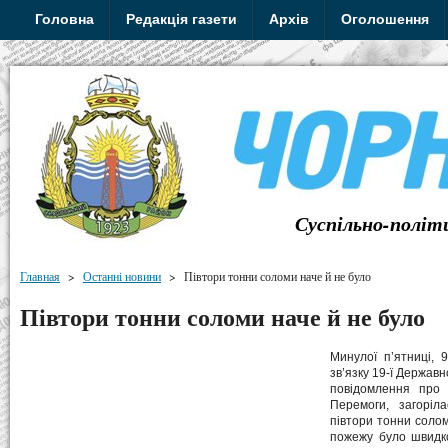
Головна
Редакція газети
Архів
Оголошення
Суспільно-політ
Главная
>
Останні новини
>
Півтори тонни соломи наче й не було
Півтори тонни соломи наче й не було
Минулої п’ятниці, 
зв’язку 19-ї Держав
повідомлення про 
Перемоги, загоріл
півтори тонни солом
пожежу було швидко