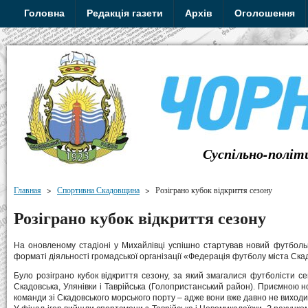
Головна
Редакція газети
Архів
Оголошення
Суспільно-політ
Главная
>
Спортивна Скадовщина
>
Розіграно кубок відкриття сезону
Розіграно кубок відкриття сезону
На оновленому стадіоні у Михайлівці успішно стартував новий футбольн
форматі діяльності громадської організації «Федерація футболу міста Ска
Було розіграно кубок відкриття сезону, за який змагалися футболісти с
Скадовська, Улянівки і Таврійська (Голопристанський район). Приємною н
команди зі Скадовського морського порту – адже вони вже давно не виходи