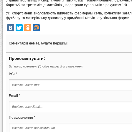
У фінал ігор вийшли спортсмени з Таврійська і Новомиколаївки. З рахунко
боротьбі за третє місце михайлівці переграли суперників з рахунком 1:0.
Усі спортсмени висловлюють вдячність фермерам села, колективу загал
футболу та матеріальну допомогу у придбанні м’ячів і футбольної форми.
Коментарів немає, будьте першим!
Прокоментувати:
Всі поля, позначені (*) обов'язкові для заповнення
Ім'я *
Email *
Повідомлення *