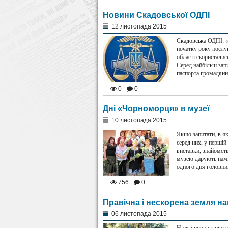
Новини Скадовської ОДПІ
12 листопада 2015
Скадовська ОДПІ: «
початку року послу
області скористалис
Серед найбільш зап
паспорта громадяни
0
0
Дні «Чорноморця» в музеї
10 листопада 2015
Якщо запитати, в я
серед них, у першій
виставки, знайомств
музею дарують нам, 
одного дня головн
756
0
Правічна і нескорена земля н
06 листопада 2015
На тлі пронизливо 