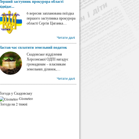
Перший заступник прокурора області
відвідає...
6 вересня запланована поїздка
першого заступника прокурора
області Сергія Циганка…
Читати далі
Настав час сплатити земельний податок
Скадовське відділення
Херсонської ОДПІ нагадує
громадянам – власникам
земельних ділянок,…
Читати далі
Погода у Скадовську
Gismeteo
Погода на 2 тижні