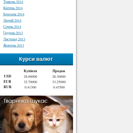
Травень 2014
Квітень 2014
Березень 2014
Лютий 2014
Січень 2014
Грудень 2013
Листопад 2013
Жовтень 2013
Курси валют
Купівля
Продаж
USD
28.00000
28.30000
EUR
32.70000
33.25000
RUR
0.41300
0.43500