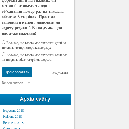
форматі двічі на тиждень, чи
хотіли б отримувати один
об’єднаний номер раз на тиждень
обсягом 8 сторінок. Просимо
заповнити купон і надіслати на
адресу редакції. Ваша думка для
нас дуже важлива!
Вважаю, що газета має виходити двічі на
тиждень, чотири сторінки щоразу;
Вважаю, що газета має виходити один раз
на тиждень, вісім сторінок щоразу.
Результати
Проголосувати
Всього голосів: 193
Архів сайту
Вересень 2018
Квітень 2018
Березень 2018
Січень 2018