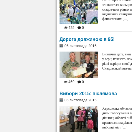
зливаються кольори 
скадовчани різних п
відзначити священн
фашистських […]
425
0
Дорога довжиною в 95!
06 листопада 2015
Визначна дата, якої
у серці кожного, ко
різні періоди своєї
Скадовський навчал
459
0
Вибори-2015: післямова
06 листопада 2015
Херсонська обласна 
днем голосування та
дільниці області ви
працювали на дільн
виборці міст […]