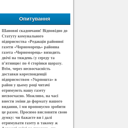
Опитування
Шановні скадовчани! Відповідно до
Статуту комунального
підприємства «Редакція районної
газети «Чорноморець» районна
газета «Чорноморець» виходить
двічі на тиждень (у середу та
п’ятницю) по 4 сторінки щоразу.
Втім, через несвоєчасність
доставки кореспонденції
підприємством «Укрпошта» в
район у цьому році читачі
отримують нашу газету
несвоєчасно. Можливо, на часі
внести зміни до формату нашого
видання, і ми пропонуємо зробити
це разом. Просимо висловити свою
думку: чи бажаєте ви і далі
отримувати газету в такому ж