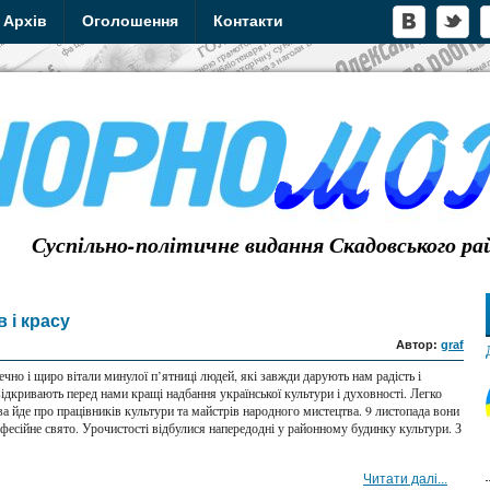
Архів
Оголошення
Контакти
Суспільно-політичне видання Скадовського ра
 і красу
Автор:
graf
рдечно і щиро вітали минулої п’ятниці людей, які завжди дарують нам радість і
відкривають перед нами кращі надбання української культури і духовності. Легко
а йде про працівників культури та майстрів народного мистецтва. 9 листопада вони
фесійне свято. Урочистості відбулися напередодні у районному будинку культури. З
Читати далі...