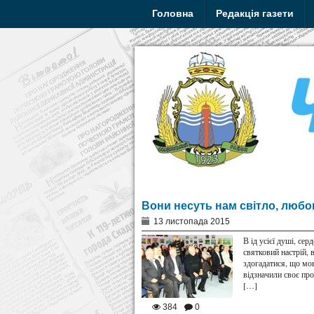
Головна
Редакція газети
Вони несуть нам світло, любов
13 листопада 2015
В ід усієї душі, се
святковий настрій, 
здогадатися, що мов
відзначили своє про
[…]
384
0