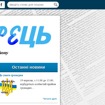
йону
Останні новини
До уваги громадян
19 вересня, з 11.00 до 13.00,
відбудеться особистий прийом
громадян…
Читати далі