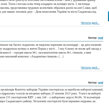
осені. Тепла і погожа осінь тепер владарює на вулицях міста. 2 листопада
околінь, представники трудових колективів зібралися разом на алеї Слави, щоб
у для наших земляків дату – День визволення України та міста Скадовська від
Читати далі...
Автор:
graf
 чекали так багато скадовчан, не виділена червоним на календарі – ця дата пломеніє
му подарувала путівку в життя Перша у місті… І яку б назву не носив цей заклад у
 діяльності – середня школа №1, загальноосвітня школа №1, гімназія, а нині
ьно-виховний комплекс «Академічна гімназія» […]
Читати далі...
Автор:
graf
організація Комітету виборців України спостерігала за перебігом виборчої кампанії,
 підрахунку голосів на місцевих виборах 25 жовтня 2015 року. Усього на виборчі
йшли 235 спостерігачів КВУ, з них 168 – у виборчому окрузі №186. 30 волонтерів
ицях Скадовського району. Незалежні спостерігачі були першими свідками, як