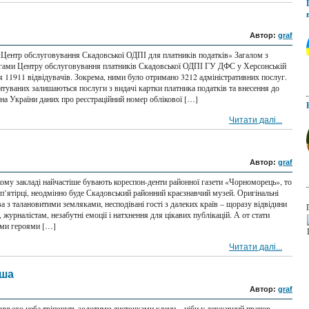
Автор:
graf
Центр обслуговування Скадовської ОДПІ для платників податків» Загалом з
гами Центру обслуговування платників Скадовської ОДПІ ГУ ДФС у Херсонській
я 11911 відвідувачів. Зокрема, ними було отримано 3212 адміністративних послуг.
итуваних залишаються послуги з видачі картки платника податків та внесення до
на України даних про реєстраційний номер облікової […]
Читати далі...
Автор:
graf
кому закладі найчастіше бувають кореспон-денти районної газети «Чорноморець», то
 п’ятірці, неодмінно буде Скадовський районний краєзнавчий музей. Оригінальні
а з талановитими земляками, несподівані гості з далеких країв – щоразу відвідини
журналістам, незабутні емоції і натхнення для цікавих публікацій. А от стати
ими героями […]
Читати далі...
аша
Автор:
graf
синього неба тріпочуть золотими листочками клени – ніби у державний прапор