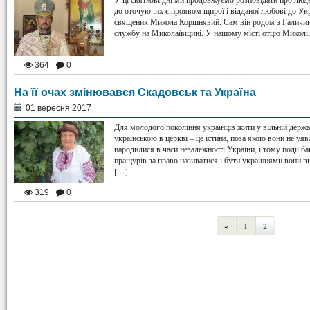
до оточуючих є проявом щирої і відданої любові до Укр
священик Микола Коршнявий. Сам він родом з Галичини
службу на Миколаївщині. У нашому місті отцю Миколі,
364
0
На її очах змінювався Скадовськ та Україна
01 вересня 2017
Для молодого покоління українців жити у вільній держ
українською в церкві – це істина, поза якою вони не уяв
народилися в часи незалежності України, і тому події б
пращурів за право називатися і бути українцями вони вив
[…]
319
0
«
1
2