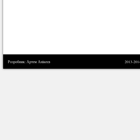
Розробник: Артем Анікеєв
2013-201