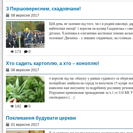
З Першовереснем, скадовчани!
08 вересня 2017
Цей день, не залежно від того, чи є в родині школярі, д
найтепліші емоції! 1 вересня на вулиці Скадовська з с
дітлахи. Хлопчики в елегантних костюмах темних кольор
чоловіки! Дівчатка – у пишних спідничках, на голівках 
173
0
Хто садить картоплю, а хто – коноплю!
08 вересня 2017
4 вересня під час обшуку у раніше судимого за зберіга
поліцейські знайшли на городі та вилучили 15 кущів зел
виявлено вже висушену та подрібнену рослинну речовин
Порушено кримінальне провадження за ч.1 ст.310 КК У
снотворного […]
142
0
Покликання будувати церкви
01 вересня 2017
У ці святкові дні ми продовжуємо розповідати про люд