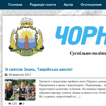
Головна
Редакція газети
Архів
Оголошення
Суспільно-політ
Зі святом Знань, Таврійська школо!
08 вересня 2017
Урочисто і зворушливо пройшло свято Першого дзвоника
Переконалася в цьому і кореспондент «Чорноморця», за
педагогічного колективу та батьків. На святково вбрано
зібралися школярі, вчителі, батьки та жителі села. Осо
Як і годиться, педагогічний та […]
120
0