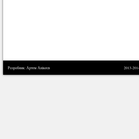
Розробник: Артем Анікеєв
2013-201