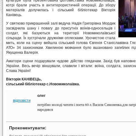
культури була презентована фотовиставка новомиколаївців,
котрі брали участь в антитерористичній операції. До збору
матеріалів долучилась і сільський бібліотекар Вікторія
Канівець.
У святково прикрашений залі ведуча Надія Григорівна Мордик
засвідчила шану і повагу до присутніх воїнів-односельців і
солдат, які базуються на території Новомиколаївської
сільради. Їх зустрічали дружніми оплесками. Урочистою стала
мить, коли на сцену вийшла сільський голова Євгенія Станіславівна Гл
АТО» 34 захисникам. Хвилиною мовчання було вшановано загиблих під
Якущенка Валерія.
Аматори сцени подарували чудове дійство глядачам. Захід був наповн
України. Весь вечір віншували, славили і вітали: воїна, солдата, захис
Слава Україні!
Вікторія КАНІВЕЦЬ,
сільський бібліотекар с.Новомиколаївка.
олег
відповісти
потрібно молоді читати і поета 60-x Василя Симоненка,для патр
народився
Прокоментувати: