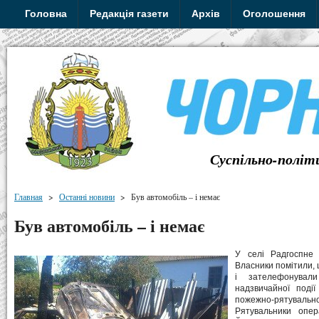
Головна
Редакція газети
Архів
Оголошення
Суспільно-політ
Главная
>
Останні новини
>
Був автомобіль – і немає
Був автомобіль – і немає
У селі Радгоспне 
Власники помітили, 
і зателефонувал
надзвичайної події
пожежно-рятувал
Рятувальники опер