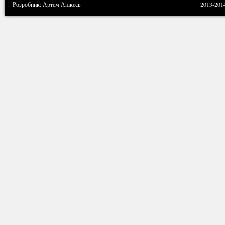
Розробник: Артем Анікеєв
2013-201