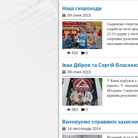
Наші скороходи
09 січня 2015
Скадовські спортсме
ходьби на честь дв
23-24 грудня у міст
спортивні досягнен
чисельних вболівал
420
0
Іван Дібров та Сергій Власенко
09 січня 2015
У Києві відбувся 4-
кімоно). У змаганні 
Молдови. Спортсмен
відмінні результати
383
0
Виховуємо справжніх захисни
14 листопада 2014
Видатний педагог К