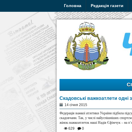
Головна
Редакція газети
С
Скадовські важкоатлети одні з
14 січня 2015
Федерація важкої атлетики України підбила підс
скадовчани. Так, у числі найуспішніших спортсм
жінок-важкоатлеток наші Надія Єфімчук – на п’ят
629
0