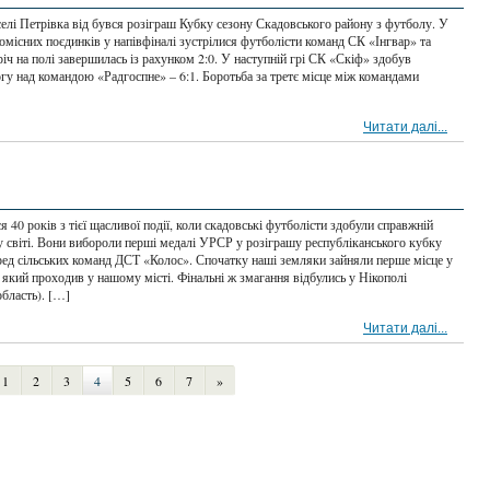
елі Петрівка від бувся розіграш Кубку сезону Скадовського району з футболу. У
омісних поєдинків у напівфіналі зустрілися футболісти команд СК «Інгвар» та
річ на полі завершилась із рахунком 2:0. У наступній грі СК «Скіф» здобув
гу над командою «Радгоспне» – 6:1. Боротьба за третє місце між командами
Читати далі...
40 років з тієї щасливої події, коли скадовські футболісти здобули справжній
у світі. Вони вибороли перші медалі УРСР у розіграшу республіканського кубку
ред сільських команд ДСТ «Колос». Спочатку наші земляки зайняли перше місце у
 який проходив у нашому місті. Фінальні ж змагання відбулись у Нікополі
область). […]
Читати далі...
1
2
3
4
5
6
7
»