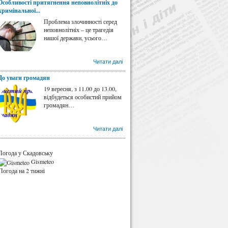
Особливості притягнення неповнолітніх до
кримінальної...
Проблема злочинності серед
неповнолітніх – це трагедія
нашої держави, усього…
Читати далі
До уваги громадян
19 вересня, з 11.00 до 13.00,
відбудеться особистий прийом
громадян…
Читати далі
Погода у Скадовську
Gismeteo
Погода на 2 тижні