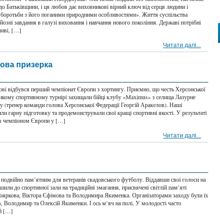
до Батьківщини, і ця любов дає виховникові вірний ключ від серця людини і
боротьби з його поганими природними особливостями». Життя суспільства
рйозні завдання в галузі виховання і навчання нового покоління. Державі потрібні
ливі, […]
Читати далі...
зова призерка
ові відбувся перший чемпіонат Європи з хортингу. Приємно, що честь Херсонської
ликому спортивному турнірі захищали бійці клубу «Maximus» з селища Лазурне
у (тренер команди голова Херсонської Федерації Георгій Аракелов). Наші
ли гарну підготовку та продемонстрували свої кращі спортивні якості. У результаті
в чемпіоном Європи у […]
Читати далі...
 подвійно пам’ятним для ветеранів скадовського футболу. Віддавши свої голоси на
шили до спортивної зали на традиційні змагання, присвячені світлій пам’яті
Пояркова, Віктора Єфімова та Володимира Якименка. Організаторами заходу були їх
, Володимир та Олексій Якименки. І ось м’яч на полі. У молодості часто
й […]