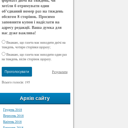
форматі двічі на тиждень, чи
хотіли б отримувати один
об’єднаний номер раз на тиждень
обсягом 8 сторінок. Просимо
заповнити купон і надіслати на
адресу редакції. Ваша думка для
нас дуже важлива!
Вважаю, що газета має виходити двічі на
тиждень, чотири сторінки щоразу;
Вважаю, що газета має виходити один раз
на тиждень, вісім сторінок щоразу.
Результати
Проголосувати
Всього голосів: 195
Архів сайту
Грудень 2018
Вересень 2018
Квітень 2018
Березень 2018