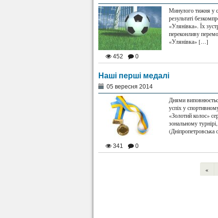
Минулого тижня у с
результаті безкомпр
«Улянівка». Їх зуст
переконливу перемо
«Улянівка» […]
452
0
Наші перші медалі
05 вересня 2014
Днями виповнюється 
успіх у спортивном
«Золотий колос» се
зональному турнірі,
(Дніпропетровська 
341
0
«