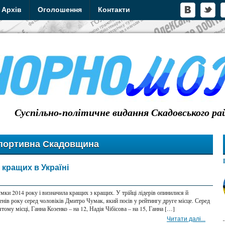
Архів
Оголошення
Контакти
Суспільно-політичне видання Скадовського ра
портивна Скадовщина
 кращих в Україні
умки 2014 року і визначила кращих з кращих. У трійці лідерів опинилися й
енів року серед чоловіків Дмитро Чумак, який посів у рейтингу друге місце. Серед
ому місці, Ганна Козенко – на 12, Надія Чібісова – на 15, Ганна […]
Читати далі...