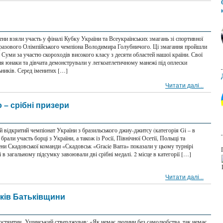
ни взяли участь у фіналі Кубку України та Всеукраїнських змагань зі спортивної
оразового Олімпійського чемпіона Володимира Голубничого. Ці змагання пройшли
і Суми за участю скороходів високого класу з десяти областей нашої країни. Свої
ня юнаки та дівчата демонстрували у легкоатлетичному манежі під оплески
ьників. Серед іменитих […]
Читати далі...
 – срібні призери
й відкритий чемпіонат України з бразильського джиу-джитсу (категорія Gi – в
брали участь борці з України, а також із Росії, Північної Осетії, Польщі та
и Скадовської команди «Скадовськ «Gracie Barra» показали у цьому турнірі
 і в загальному підсумку завоювали дві срібні медалі. 2 місце в категорії […]
Читати далі...
ків Батьківщини
остянтин Ушинський стверджував: «Як немає людини без самолюбства, так немає