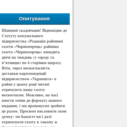
Опитування
Шановні скадовчани! Відповідно до
Статуту комунального
підприємства «Редакція районної
газети «Чорноморець» районна
газета «Чорноморець» виходить
двічі на тиждень (у середу та
п’ятницю) по 4 сторінки щоразу.
Втім, через несвоєчасність
доставки кореспонденції
підприємством «Укрпошта» в
район у цьому році читачі
отримують нашу газету
несвоєчасно. Можливо, на часі
внести зміни до формату нашого
видання, і ми пропонуємо зробити
це разом. Просимо висловити свою
думку: чи бажаєте ви і далі
отримувати газету в такому ж