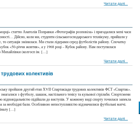
Читати далі...
орці» статтю Анатолія Поправки «Фотографія розповіла» і пригадалися мені часи
юності… Дійсно, коли ми, студенти сільськогосподарського технікуму, прийшли у
, то ситуація змінилася. Ми стали лідерами серед футболістів району. Спочатку
кубок «50-річчя жовтня», а у 1968 році – Кубок району. Нам поступилася
з Михайлівки (колгосп ім. […]
Читати далі...
 трудових колективів
вську пройшов другий етап ХVІІ Спартакіади трудових колективів ФСТ «Спартак».
змагалися з футболу, шашок, настільного тенісу та кульової стрільби. Спортсмени
єю відповідальністю підійшли до виступів. У кожному виді спорту точилася запекла
а за необхідні бали. Особливою непоступливістю відзначилися футбольні матчі.
фіналу […]
Читати далі...