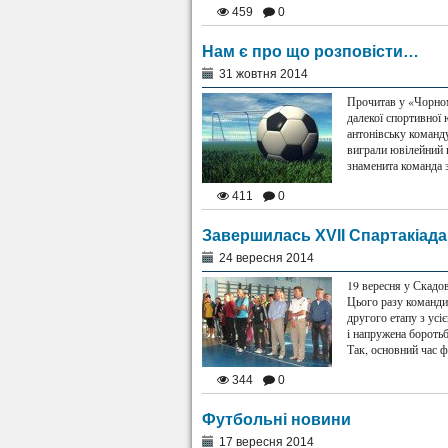
459
0
Нам є про що розповісти…
31 жовтня 2014
Прочитав у «Чорном
далекої спортивної 
антонівську команду
виграли ювілейний 
знаменита команда 
411
0
Завершилась ХVІІ Спартакіада
24 вересня 2014
19 вересня у Скадо
Цього разу команди 
другого етапу з усі
і напружена боротьб
Так, основний час 
344
0
Футбольні новини
17 вересня 2014