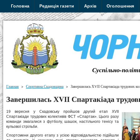
Головна
Редакція газети
Архів
Оголошення
Суспільно-політ
Главная
>
Спортивна Скадовщина
>
Завершилась ХVІІ Спартакіада трудових ко
Завершилась ХVІІ Спартакіада трудов
19 вересня у Скадовську пройшов другий етап ХVІІ
Спартакіади трудових колективів ФСТ «Спартак». Цього разу
команди змагалися з футболу, шашок, настільного тенісу та
кульової стрільби.
Спортсмени другого етапу з усією відповідальністю підійшли