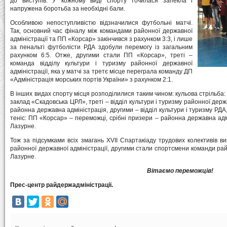
до виступів. У кожному виді спорту точилася запекла і
напружена боротьба за необхідні бали.
Особливою непоступливістю відзначилися футбольні матчі.
Так, основний час фіналу між командами районної державної
адміністрації та ПП «Корсар» закінчився з рахунком 3:3, і лише
за пенальті футболісти РДА здобули перемогу із загальним
рахунком 6:5. Отже, другими стали ПП «Корсар», треті –
команда відділу культури і туризму районної державної
адміністрації, яка у матчі за третє місце переграла команду ДП
«Адміністрація морських портів України» з рахунком 2:1.
В інших видах спорту місця розподілилися таким чином: кульова стрільба:
заклад «Скадовська ЦРЛ», треті – відділ культури і туризму районної дер
районна державна адміністрація, другими – відділ культури і туризму РДА
теніс: ПП «Корсар» – переможці, срібні призери – районна державна ад
Лазурне.
Тож за підсумками всіх змагань ХVІІ Спартакіаду трудових колективів ви
районної державної адміністрації, другими стали спортсмени команди райо
Лазурне.
Вітаємо переможців!
Прес-центр райдержадміністрації.