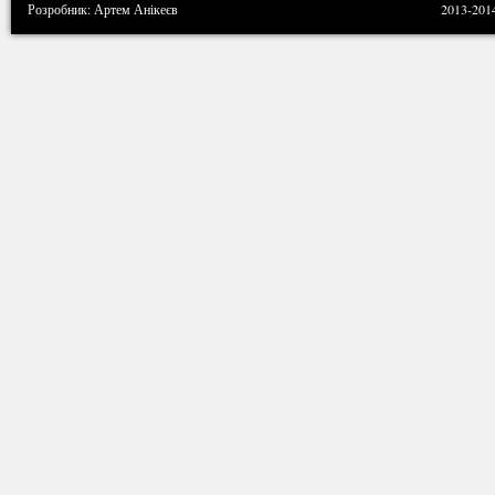
Розробник: Артем Анікеєв
2013-201