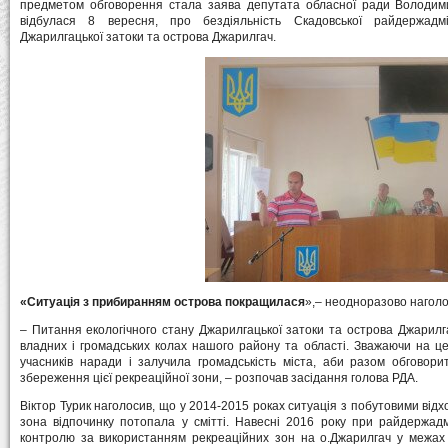
предметом обговорення стала заява депутата обласної ради Володимир
відбулася 8 вересня, про бездіяльність Скадовської райдержадмін
Джарилгацької затоки та острова Джарилгач.
«Ситуація з прибиранням острова покращилася
»,– неодноразово наголо
– Питання екологічного стану Джарилгацької затоки та острова Джарилг
владних і громадських колах нашого району та області. Зважаючи на ц
учасників наради і залучила громадськість міста, аби разом обговори
збереження цієї рекреаційної зони, – розпочав засідання голова РДА.
Віктор Турик наголосив, що у 2014-2015 роках ситуація з побутовими від
зона відпочинку потопала у смітті. Навесні 2016 року при райдержадм
контролю за використанням рекреаційних зон на о.Джарилгач у межах т