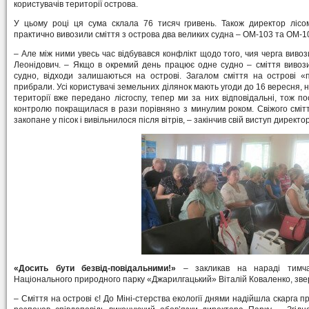
користувачів території острова.
У цьому році ця сума склала 76 тисяч гривень. Також директор лісо
практично вивозили сміття з острова два великих судна – ОМ-103 та ОМ-1
– Але між ними увесь час відбувався конфлікт щодо того, чия черга вивоз
Леонідович. – Якщо в окремий день працює одне судно – сміття вивоз
судно, відходи залишаються на острові. Загалом сміття на острові 
прибрали. Усі користувачі земельних ділянок мають угоди до 16 вересня, 
території вже передано лісгоспу, тепер ми за них відповідальні, тож 
контролю покращилася в рази порівняно з минулим роком. Свіжого сміт
закопане у пісок і вивільнилося після вітрів, – закінчив свій виступ директор
«Досить бути безвід-повідальними!»
– закликав на нараді тимчас
Національного природного парку «Джарилгацький» Віталій Коваленко, звер
– Сміття на острові є! До Міні-стерства екології днями надійшла скарга п