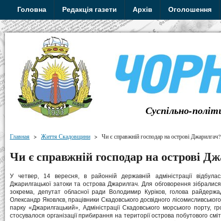
Головна
Редакція газети
Архів
Оголошення
Суспільно-політ
Главная
>
Життя Скадовщини
>
Чи є справжній господар на острові Джарилгач?
Чи є справжній господар на острові Д
У четвер, 14 вересня, в районній державній адміністрації відбула
Джарилгацької затоки та острова Джарилгач. Для обговорення зібралися
зокрема, депутат обласної ради Володимир Куріков, голова райдержадм
Олександр Яковлєв, працівники Скадовського досвідного лісомисливськог
парку «Джарилгацький», Адміністрації Скадовського морського порту, г
стосувалося організації прибирання на території острова побутового смі