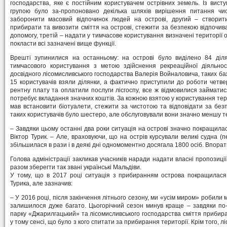
господарства, яке є постійним користувачем острівних земель. Із вист
групою було за-пропоновано декілька шляхів вирішення питання чи
заборонити масовий відпочинок людей на острові, другий – створит
прибирати та вивозити сміття на острові, стежити за безпекою відпочив
допомогу, третій – надати у тимчасове користування визначені території 
покласти всі зазначені вище функції.
Врешті зупинилися на останньому: на острові було виділено 84 ді
тимчасового користування з метою здійснення рекреаційної діяльнос
досвідного лісомисливського господарства Валерія Войналовича, таких б
15 користувачів взяли ділянки, а фактично приступили до роботи четве
рентну плату та оплатили послуги лісгоспу, все ж відмовилися займатис
потребує вкладання значних коштів. За кожною взятою у користування тер
мав встановити біотуалети, стежити за чистотою та відповідати за безпе
таких користувачів було шестеро, але обслуговували вони значно меншу те
– Завдяки цьому останні два роки ситуація на острові значно покращил
Віктор Турик. – Але, враховуючи, що на острів курсували великі судна (пе
збільшилася в рази і в деякі дні одномоментно досягала 1800 осіб. Впорат
Голова адміністрації закликав учасників наради надати власні пропозиці
разом зберегти так звані українські Мальдіви.
У тому, що в 2017 році ситуація з прибиранням острова покращилася
Турика, але зазначив:
– У 2016 році, після закінчення літнього сезону, ми «усім миром» робили
залишилося дуже багато. Цьогорічний сезон минув краще – завдяки по-
парку «Джарилгацький» та лісомисливського господарства сміття прибир
у тому сенсі, що було з кого спитати за прибирання території. Крім того, ліс