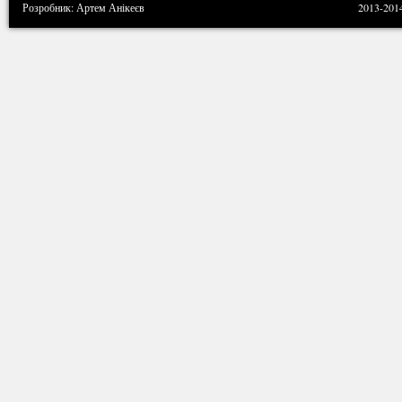
Розробник: Артем Анікеєв
2013-201