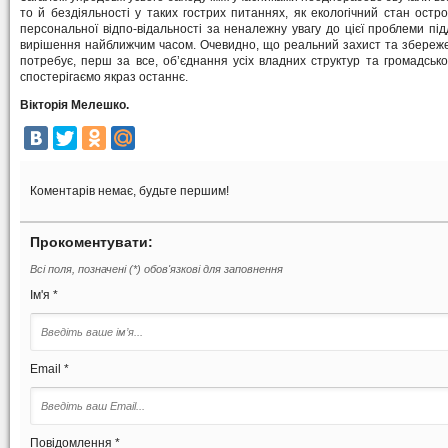
то й бездіяльності у таких гострих питаннях, як екологічний стан остро
персональної відпо-відальності за неналежну увагу до цієї проблеми під
вирішення найближчим часом. Очевидно, що реальний захист та збереж
потребує, перш за все, об’єднання усіх владних структур та громадськос
спостерігаємо якраз останнє.
Вікторія Мелешко.
Коментарів немає, будьте першим!
Прокоментувати:
Всі поля, позначені (*) обов'язкові для заповнення
Ім'я *
Email *
Повідомлення *