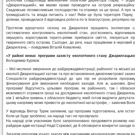
розпочав співдоповідь виконуючий обов’язки директора Парку. – Згі
«Джарилгацький», ми маємо право проводити на острові рекреаційну 
Скадовське лісомисливське господарство та отримує за це гроші. А про 
громадськість та влада питають з нас! Якби це була територія Парку,
ділянки, проводилася б відповідна робота по їх благоустрою, регулярно п
Протягом курортного сезону на Джарилгачі працюють інспектори 
систематично контролюють екологічний стан, роз’яснюють відпочивал
змушують користувачів терито-ріями прибирати сміття, піклуються п
тваринного світу острова. Сьогодні, до речі, наші працівники в черговий 
Джарилгача, – повідомив Віталій Коваленко.
«У районі немає програми захисту екологічного стану Джарилгацько
Володимир Куріков:
– Мої численні звернення до райдержадміністрації, районної та міської 
екології Джарилгацької затоки та про встановлення двокілометрової захисн
Спеціалісти райдержадміністрації до цих пір не розробили програм
фінансування для виконання необхідних заходів. Але ж, шановні, фіна
програму! Відсутність цільових програм, як районного, так і обласно
можливості отримати гроші на дослідження екологічного стану Джарилгац
ніж 1 мільйон гривень з обласного бюджету, який готові виділити депутати о
цьому напрямку може привести до екологічної катастрофи, – закінчив Воло
У відповідь Віктор Турик запевнив, що програма підготовлена, але ост
Коли це буде зроблено, на нараді так і не прозвучало.
На нараді усім учасникам було запропоновано продовжити розмову наст
райдерж-адмі-ністрації Надії Сєркової, де й обговорити конкретні заходи і
Загалом упродовж усього заходу між учасниками неодноразово звучали в