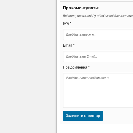
Прокоментувати:
Всі поля, позначені (*) обов'язкові для заповн
Ім'я *
Email *
Повідомлення *