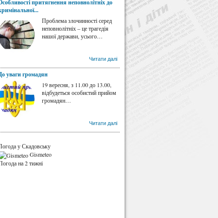
Особливості притягнення неповнолітніх до
кримінальної...
Проблема злочинності серед
неповнолітніх – це трагедія
нашої держави, усього…
Читати далі
До уваги громадян
19 вересня, з 11.00 до 13.00,
відбудеться особистий прийом
громадян…
Читати далі
Погода у Скадовську
Gismeteo
Погода на 2 тижні