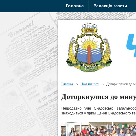
Головна
Редакція газети
Главная
>
Нам пишуть
>
Доторкнулися до м
Доторкнулися до мину
Нещодавно учні Скадовської загальноо
знаходиться у приміщенні Скадовського те