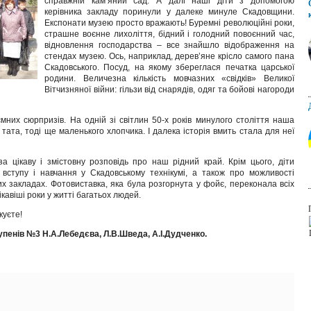
справжній кам’яний сад. А далі наші діти з допомогою
керівника закладу поринули у далеке минуле Скадовщини.
Експонати музею просто вражають! Буремні революційні роки,
страшне воєнне лихоліття, бідний і голодний повоєнний час,
відновлення господарства – все знайшло відображення на
стендах музею. Ось, наприклад, дерев’яне крісло самого пана
Скадовського. Посуд, на якому збереглася печатка царської
родини. Величезна кількість мовчазних «свідків» Великої
Вітчизняної війни: гільзи від снарядів, одяг та бойові нагороди
ємних сюрпризів. На одній зі світлин 50-х років минулого століття наша
 тата, тоді ще маленького хлопчика. І далека історія вмить стала для неї
а цікаву і змістовну розповідь про наш рідний край. Крім цього, діти
ступу і навчання у Скадовському технікумі, а також про можливості
 закладах. Фотовиставка, яка була розгорнута у фойє, переконала всіх
кавіші роки у житті багатьох людей.
куєте!
тупенів №3 Н.А.Лебедєва, Л.В.Шведа, А.І.Дудченко.