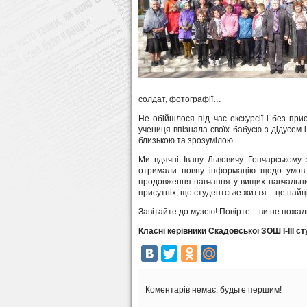
солдат, фотографії…
Не обійшлося під час екскурсії і без при
учениця впізнала своїх бабусю з дідусем і
близькою та зрозумілою.
Ми вдячні Івану Львовичу Гончарському з
отримали повну інформацію щодо умов в
продовження навчання у вищих навчальних
присутніх, що студентське життя – це найці
Завітайте до музею! Повірте – ви не пожал
Класні керівники Скадовської ЗОШ І-ІІІ с
Коментарів немає, будьте першим!