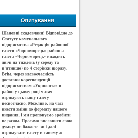
Опитування
Шановні скадовчани! Відповідно до
Статуту комунального
підприємства «Редакція районної
газети «Чорноморець» районна
газета «Чорноморець» виходить
двічі на тиждень (у середу та
п’ятницю) по 4 сторінки щоразу.
Втім, через несвоєчасність
доставки кореспонденції
підприємством «Укрпошта» в
район у цьому році читачі
отримують нашу газету
несвоєчасно. Можливо, на часі
внести зміни до формату нашого
видання, і ми пропонуємо зробити
це разом. Просимо висловити свою
думку: чи бажаєте ви і далі
отримувати газету в такому ж