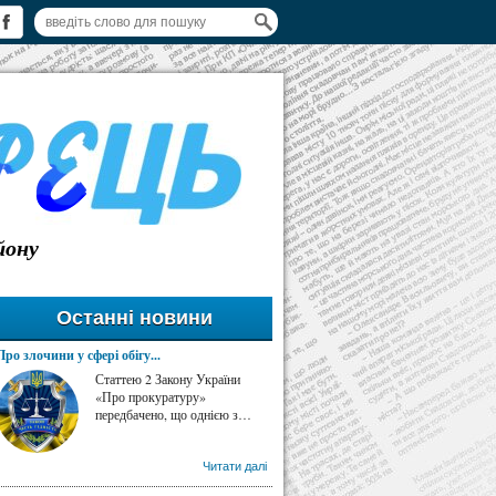
йону
Останні новини
Про злочини у сфері обігу...
Статтею 2 Закону України
«Про прокуратуру»
передбачено, що однією з…
Читати далі