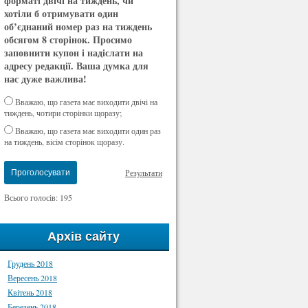
форматі двічі на тиждень, чи
хотіли б отримувати один
об’єднаний номер раз на тиждень
обсягом 8 сторінок. Просимо
заповнити купон і надіслати на
адресу редакції. Ваша думка для
нас дуже важлива!
Вважаю, що газета має виходити двічі на
тиждень, чотири сторінки щоразу;
Вважаю, що газета має виходити один раз
на тиждень, вісім сторінок щоразу.
Результати
Проголосувати
Всього голосів: 195
Архів сайту
Грудень 2018
Вересень 2018
Квітень 2018
Березень 2018