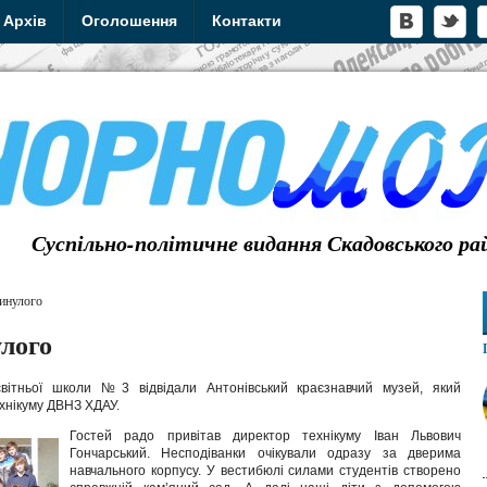
Архів
Оголошення
Контакти
Суспільно-політичне видання Скадовського ра
инулого
лого
світньої школи №3 відвідали Антонівський краєзнавчий музей, який
хнікуму ДВНЗ ХДАУ.
Гостей радо привітав директор технікуму Іван Львович
Гончарський. Несподіванки очікували одразу за дверима
навчального корпусу. У вестибюлі силами студентів створено