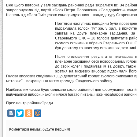
Вже цього вівторка у залі засідань районної ради зібралися всі 34 райо
запропонувала від партії «Блок Петра Порошенка «Солідарність» канди
Шепель від «Партії місцевого самоврядування» – кандидатуру Стареньког
Протягом наступних півгодини було проведено
підрахувала голоси тут же, у залі, в присутн
завітав на друге пленарне засідання. За 
Старенького О.Ф. – 18 голосів депутатів рай
сьомого скликання обрано Старенького О.Ф. 
був у п’ятому та шостому скликаннях, тож нині
Після оголошення результатів тимчасова 
пленарне засідання сесії новообраному голові
до своїх колег і подякував їм за довіру, тако
жовтня на місцевих виборах підтримали його
Голова висловив сподівання, що депутатський корпус сьомого скликання 
мета якої – покращення життя громади Скадовського району.
Найближчим часом буде скликано сесію районної для формування постійни
відбувалися вибори, накопичилося багато питань, і вже незабаром районн
Прес-центр районної ради.
Коментарів немає, будьте першим!