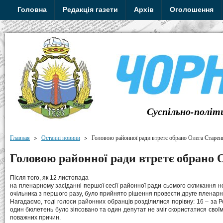
Головна
Редакція газети
Архів
Оголошення
Суспільно-політ
Главная
>
Останні новини
>
Головою районної ради втретє обрано Олега Старен
Головою районної ради втретє обрано 
Після того, як 12 листопада
на пленарному засіданні першої сесії районної ради сьомого скликання н
очільника з першого разу, було прийнято рішення провести друге пленарне
Нагадаємо, тоді голоси районних обранців розділилися порівну: 16 – за Ро
один бюлетень було зіпсовано та один депутат не зміг скористатися своїм 
поважних причин.