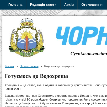
Головна
Редакція газети
Архів
Оголошення
Суспільно-політ
Главная
>
Останні новини
>
Готуємось до Водохреща
Готуємось до Водохреща
Хрещення – це свято, яке є одним із головних у християнстві. Воно бу
нашій країні.
Здавна відомо, що Іван Хреститель охрестив народ у Йордані, чим закли
гріхів. Ісус у віці 30 років, будучи безгрішним, першим прийняв хрещення
На честь цієї події свято й було названо Хрещенням, а в народі його н