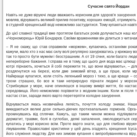
Сучасне свято Йордан
Навіть не дуже віруючі люди вважають корисним для здоров’я занурення в
мовляв, відчувають великий прилив позитиву, хороших емоцій, отримують зд
в студеній хрещенській воді неможливо застудитися. Тому купаються навіть
До цієї славної традиції вже протягом багатьох років долучається наш к
«Чорноморець» Юрій Бондарєв. Своїми враженнями він ділиться з читача
– Я не скажу, що став справжнім «моржем», купаючись останніми рок
кажучи, мало хто з нас має силу волі регулярно занурюватись у крижану во
так то просто бути мужнім і безстрашним. А от 19 січня, коли багато лю
непереборне бажання. І справа не в тому, що цього дня вода має цілющі 
котрі пірнають, хочеться й собі пережити те, що вони відчувають», – д
роздягнутися на березі, коли дме зимовий вітер, а ще гірше, коли м
Найкраще купатися, коли стоїть легенький мороз і тихо, а ще краще – 
трохи страшно, бо все ж таки неприродно пірнати людині у морозну
Стрибнувши у море, наче опиняєшся в іншому вимірі життя, бо настає 
середовища. Його неможливо порівняти з жодним іншим. Коли ж після т
настає стан, заради якого варто перетерпіти холодне занурення.
Відчувається якась незвичайна легкість, почуття холоду зникає. На
викидаються великі дози сильно-діючих протизапальних гормонів. Орга-
прокинувшись від сплячки. Кажуть, що таким чином можна підлікувати 
дерматит, травми, болі в суглобах, деякі запалення, омолоджується с
купатись у морі корисно всім. Проте варто знати, що для глибоко віру
лікуванням. Православні християни у цей день згадують хрещення Ісуса
його служіння людству. Для них зимове купання є випробуванням на віру,