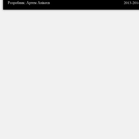
Розробник: Артем Анікеєв
2013-201