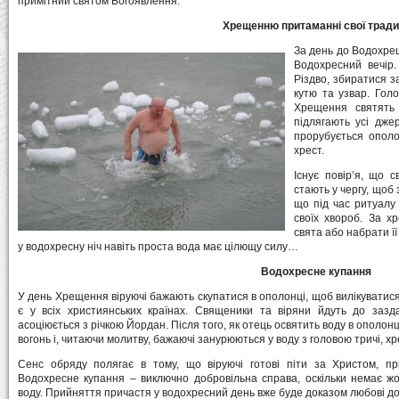
примітний святом Богоявлення.
Хрещенню притаманні свої традиц
За день до Водохрещ
Водохресний вечір.
Різдво, збиратися з
кутю та узвар. Гол
Хрещення святять 
підлягають усі джер
прорубується ополо
хрест.
Існує повір’я, що 
стають у чергу, щоб 
що під час ритуалу
своїх хвороб. За х
свята або набрати ї
у водохресну ніч навіть проста вода має цілющу силу…
Водохресне купання
У день Хрещення віруючі бажають скупатися в ополонці, щоб вилікуватися
є у всіх християнських країнах. Священики та віряни йдуть до зазд
асоціюється з річкою Йордан. Після того, як отець освятить воду в ополо
вогонь і, читаючи молитву, бажаючі занурюються у воду з головою тричі, х
Сенс обряду полягає в тому, що віруючі готові піти за Христом, пр
Водохресне купання – виключно добровільна справа, оскільки немає жо
воду. Прийняття причастя у водохресний день вже буде доказом любові до