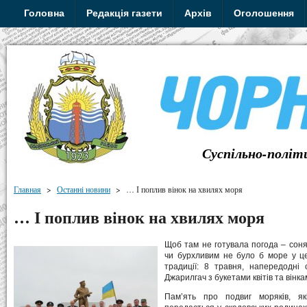
Головна
Редакція газети
Архів
Оголошення
Суспільно-політ
Главная
>
Останні новини
>
… І поплив вінок на хвилях моря
… І поплив вінок на хвилях моря
Щоб там не готувала погода – соня
чи бурхливим не було б море у це
традиції: 8 травня, напередодні
Джарилгач з букетами квітів та вінка
Пам’ять про подвиг моряків, як