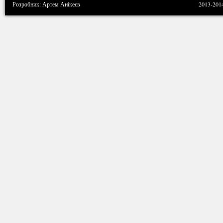
Розробник: Артем Анікеєв
2013-201