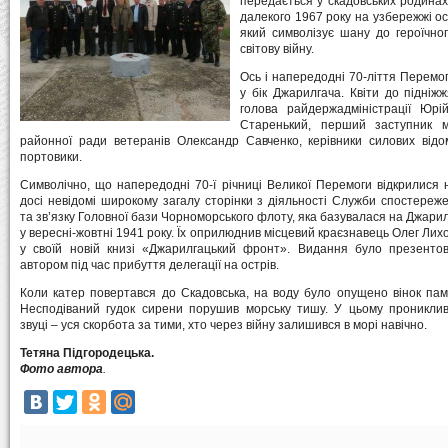
передається у скадовських родинах 
далекого 1967 року на узбережжі ост
який символізує шану до героїчног
світову війну.
Ось і напередодні 70-ліття Перемог
у бік Джарилгача. Квіти до підні
голова райдержадміністрації Юр
Старенький, перший заступник м
районної ради ветеранів Олександр Савченко, керівники силових відом
портовики.
Символічно, що напередодні 70-ї річниці Великої Перемоги відкрилися н
досі невідомі широкому загалу сторінки з діяльності Служби спостереж
та зв’язку Головної бази Чорноморського флоту, яка базувалася на Джарил
у вересні-жовтні 1941 року. Їх оприлюднив місцевий краєзнавець Олег Лих
у своїй новій книзі «Джарилгацький фронт». Видання було презенто
автором під час прибуття делегації на острів.
Коли катер повертався до Скадовська, на воду було опущено вінок пам’
Несподіваний гудок сирени порушив морську тишу. У цьому проникли
звуці – уся скорбота за тими, хто через війну залишився в морі навічно.
Тетяна Підгородецька.
Фото автора
.