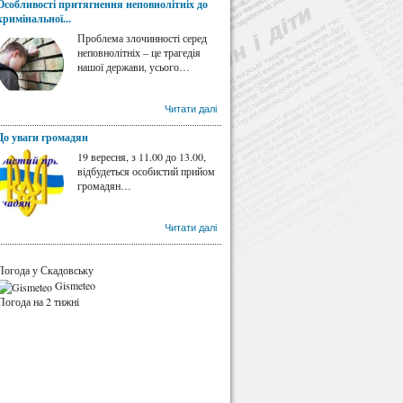
Особливості притягнення неповнолітніх до
кримінальної...
Проблема злочинності серед
неповнолітніх – це трагедія
нашої держави, усього…
Читати далі
До уваги громадян
19 вересня, з 11.00 до 13.00,
відбудеться особистий прийом
громадян…
Читати далі
Погода у Скадовську
Gismeteo
Погода на 2 тижні