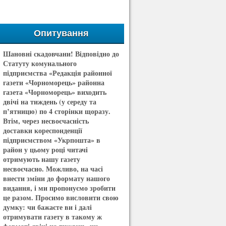
Опитування
Шановні скадовчани! Відповідно до
Статуту комунального
підприємства «Редакція районної
газети «Чорноморець» районна
газета «Чорноморець» виходить
двічі на тиждень (у середу та
п’ятницю) по 4 сторінки щоразу.
Втім, через несвоєчасність
доставки кореспонденції
підприємством «Укрпошта» в
район у цьому році читачі
отримують нашу газету
несвоєчасно. Можливо, на часі
внести зміни до формату нашого
видання, і ми пропонуємо зробити
це разом. Просимо висловити свою
думку: чи бажаєте ви і далі
отримувати газету в такому ж