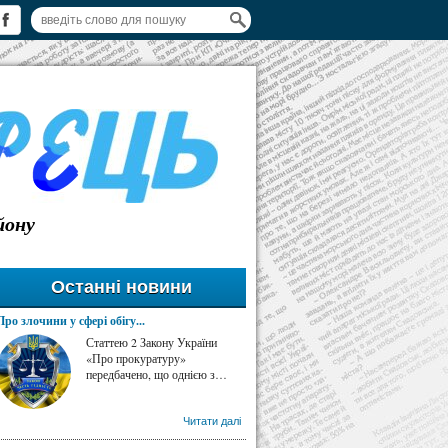
йону
Останні новини
Про злочини у сфері обігу...
Статтею 2 Закону України
«Про прокуратуру»
передбачено, що однією з…
Читати далі