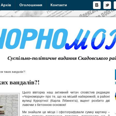
Архів
Оголошення
Контакти
Суспільно-політичне видання Скадовського ра
мля таких вандалів?!
ких вандалів?!
Цього вівторка наш активний читач сповістив редакцію
«Чорноморця» про те, що на міській набережній, в районі
вулиці Курортної (Карла Лібкнехта), вщент розбито дві
лавочки з бетонною основою!
Ми знайшли це місце і сфотографували сумну картину –