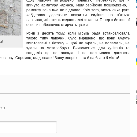
одну лавочку потрощено повністю, перекинуто ще й
вигнуто арматуру каркаса, іншу серйозно пошкоджено, і
ремонту вона вже не підлягає. Крім того, чиясь лиха рука
«обдерла» дерев’яне покриття сидіння на п’ятьох
лавочках, які стоять вздовж алеї кохання. Тепер з бетонної
основи небезпечно стирчать цвяхи.
Років з десять тому, коли міська рада встановлювала
такого типу лавочки, було вирішено, що вони будуть
и!
виготовлені з бетону – щоб не вкрали, не поламали, не
здали на металобрухт. Виявляється для хуліганів та
вандалів це не завада. І не полінилися докласти
снову! Соромно, скадовчани! Вашу енергію – та й на благо б міста!
ення