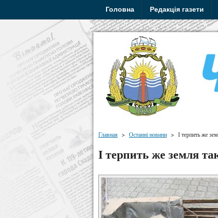
Головна
Редакція газети
Главная
>
Останні новини
>
І терпить же зе
І терпить же земля та