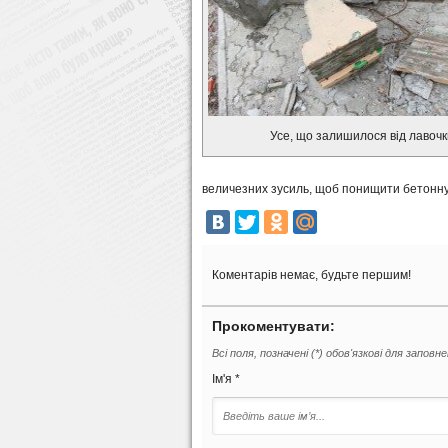
Усе, що залишилося від лавочк
величезних зусиль, щоб понищити бетонну о
Коментарів немає, будьте першим!
Прокоментувати:
Всі поля, позначені (*) обов'язкові для заповн
Ім'я *