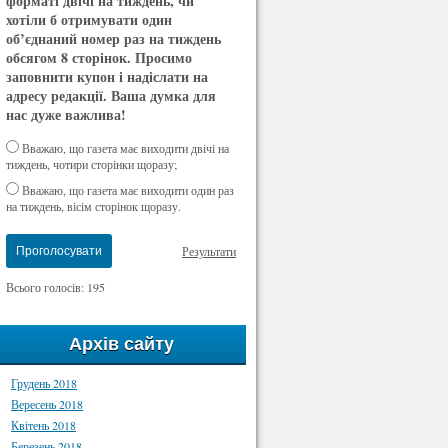
форматі двічі на тиждень, чи
хотіли б отримувати один
об’єднаний номер раз на тиждень
обсягом 8 сторінок. Просимо
заповнити купон і надіслати на
адресу редакції. Ваша думка для
нас дуже важлива!
Вважаю, що газета має виходити двічі на
тиждень, чотири сторінки щоразу;
Вважаю, що газета має виходити один раз
на тиждень, вісім сторінок щоразу.
Результати
Проголосувати
Всього голосів: 195
Архів сайту
Грудень 2018
Вересень 2018
Квітень 2018
Березень 2018