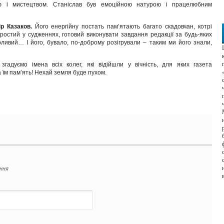
лігією і мистецтвом. Станіслав був емоційною натурою і працелюбним
р Казаков.
Його енергійну постать пам’ятають багато скадовчан, котрі
ростий у судженнях, готовий виконувати завдання редакції за будь-яких
ливий… І його, бувало, по-доброму розігрували – таким ми його знали,
гадуємо імена всіх колег, які відійшли у вічність, для яких газета
їм пам’ять! Нехай земля буде пухом.
ення