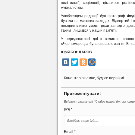
політології, соціології, цікавився ре
журналістом.
Улюбленцем редакції був фотограф
Феді
бували на масових заходах. Відвертий і п
несприятливих умов, трохи занадто довір
таким і лишився у нашій пам’яті.
У передсвяткові дні з великою шаною з
«Чорноморець» була справою життя. Вічна 
Юрій БОНДАРЄВ.
Коментарів немає, будьте першим!
Прокоментувати:
Всі поля, позначені (*) обов'язкові для заповн
Ім'я *
Email *