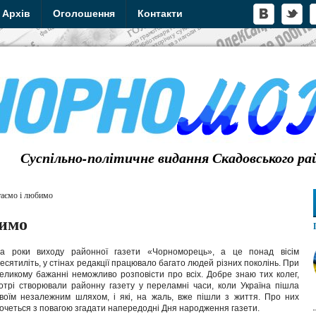
Архів
Оголошення
Контакти
Суспільно-політичне видання Скадовського ра
таємо і любимо
бимо
а роки виходу районної газети «Чорноморець», а це понад вісім
есятиліть, у стінах редакції працювало багато людей різних поколінь. При
еликому бажанні неможливо розповісти про всіх. Добре знаю тих колег,
отрі створювали районну газету у переламні часи, коли Україна пішла
воїм незалежним шляхом, і які, на жаль, вже пішли з життя. Про них
очеться з повагою згадати напередодні Дня народження газети.