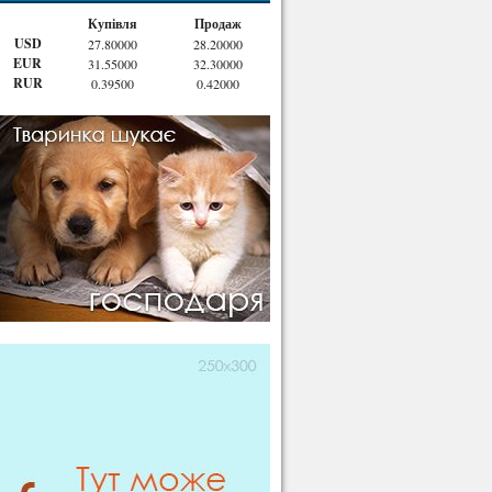
Купівля
Продаж
USD
27.80000
28.20000
EUR
31.55000
32.30000
RUR
0.39500
0.42000