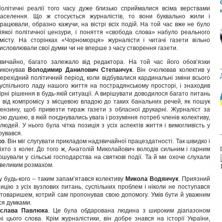
олітичні реалії того часу дуже близько сприймалися всіма верствами
аселення. Що ж стосується журналістів, то вони буквально жили і
рацювали, образно кажучи, на вістрі всіх подій. На той час вже не було
іякої політичної цензури, і поняття «свобода слова» набуло реального
місту. На сторінках «Чорноморця» журналісти і читачі газети вільно
исловлювали свої думки чи не вперше з часу створення газети.
вичайно, багато залежало від редактора. На той час його обов’язки
виконував
Володимир Данилович Степанчук
. Він очолював колектив у
ерехідний політичний період, коли відбувалися кардинальні зміни всього
успільного ладу нашого життя на пострадянському просторі, і знаходив
ірні рішення в будь-якій ситуації. А вирішувати доводилося багато питань
 від компромісу з місцевою владою до таких банальних речей, як пошук
ензину, щоб привезти тираж газети з обласної друкарні. Журналіст за
ою душею, в якій поєднувались увага і розуміння потреб членів колективу,
юдей. У нього була чітка позиція з усіх аспектів життя і вимогливість у
рувався.
ко
. Він міг слугувати прикладом надзвичайної працездатності. Так швидко і
 ніхто з колег. До того ж, Анатолій Миколайович володів сильним і гарним
ошували у сільські господарства на святкові події. Та й ми охоче слухали
 великим розмахом.
у будь-кого – таким запам’ятався колективу
Микола Водянчук
. Приязний
ицію з усіх вузлових питань, суспільних проблем і ніколи не поступався
 товаришем, котрий сам пропонував свою допомогу. Умів бути й уважним
ся думками.
іслава Павлюка
. Це була обдарована людина з широким діапазоном
ні цього слова. Крім журналістики, він добре знався на історії України,