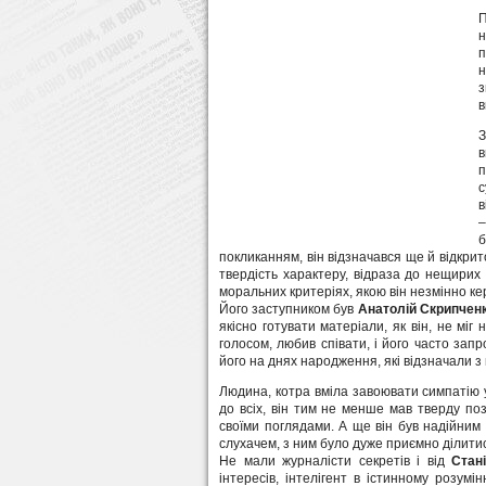
П
н
п
н
з
в
З
п
с
в
–
б
покликанням, він відзначався ще й відкрит
твердість характеру, відраза до нещирих л
моральних критеріях, якою він незмінно ке
Його заступником був
Анатолій Скрипчен
якісно готувати матеріали, як він, не міг
голосом, любив співати, і його часто запр
його на днях народження, які відзначали з
Людина, котра вміла завоювати симпатію 
до всіх, він тим не менше мав тверду поз
своїми поглядами. А ще він був надійним
слухачем, з ним було дуже приємно ділити
Не мали журналісти секретів і від
Стан
інтересів, інтелігент в істинному розумін