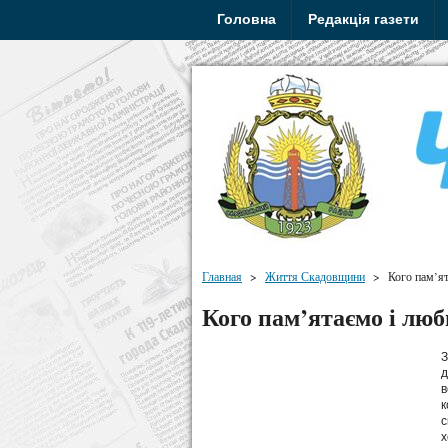
Головна
Редакція газети
Главная
>
Життя Скадовщини
>
Кого пам’я
Кого пам’ятаємо і лю
З
д
в
к
с
х