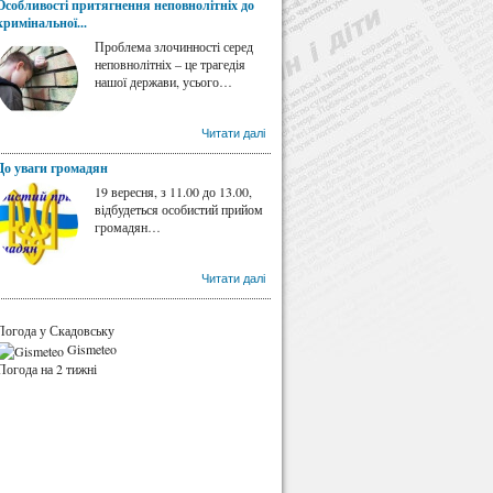
Особливості притягнення неповнолітніх до
кримінальної...
Проблема злочинності серед
неповнолітніх – це трагедія
нашої держави, усього…
Читати далі
До уваги громадян
19 вересня, з 11.00 до 13.00,
відбудеться особистий прийом
громадян…
Читати далі
Погода у Скадовську
Gismeteo
Погода на 2 тижні