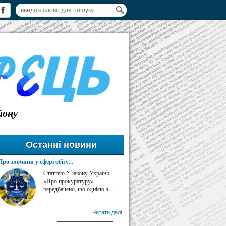
йону
Останні новини
Про злочини у сфері обігу...
Статтею 2 Закону України
«Про прокуратуру»
передбачено, що однією з…
Читати далі