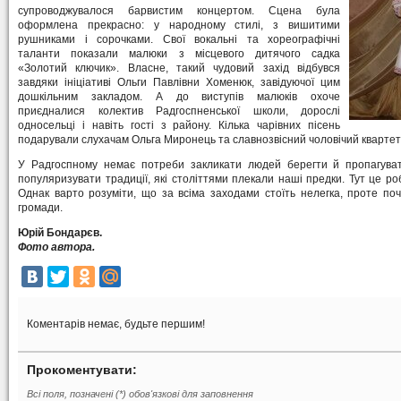
супроводжувалося барвистим концертом. Сцена була
оформлена прекрасно: у народному стилі, з вишитими
рушниками і сорочками. Свої вокальні та хореографічні
таланти показали малюки з місцевого дитячого садка
«Золотий ключик». Власне, такий чудовий захід відбувся
завдяки ініціативі Ольги Павлівни Хоменюк, завідуючої цим
дошкільним закладом. А до виступів малюків охоче
приєдналися колектив Радгоспненської школи, дорослі
односельці і навіть гості з району. Кілька чарівних пісень
подарували слухачам Ольга Миронець та славнозвісний чоловічий квартет
У Радгоспному немає потреби закликати людей берегти й пропагувати
популяризувати традиції, які століттями плекали наші предки. Тут це р
Однак варто розуміти, що за всіма заходами стоїть нелегка, проте по
громади.
Юрій Бондарєв.
Фото автора.
Коментарів немає, будьте першим!
Прокоментувати:
Всі поля, позначені (*) обов'язкові для заповнення