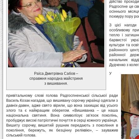
дійство проходи
Радгоспне це св
осіннього міся
похмуру пору рок
З цієї нагоди
особливому при
тепло і затишн
барвистої укр
культури та осві
районного центр
районної держ
начальник відд
Дудченко з коле
Раїса Дмитрівна Сабов –
У
справжня народна майстриня
з вишивання.
привітальному слові голова Радгоспненської сільської ради
Василь Козак нагадав, що вишивану сорочку українці одягали з
давніх-давен, адже свято вірили, що вона захищає від усього
злого та є найкращим оберегом. «Вишиванка – це наша
національна святиня. Вона символізує зв’язок поколінь,
пробуджує високі патріотичні почуття в серці кожного українця.
Вишиту сорочку, вишитий рушник передають з покоління в
покоління, бережуть, як безцінну реліквію», – зауважив
сільський голова.