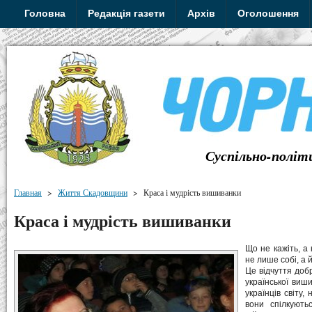
Головна
Редакція газети
Архів
Оголошення
Суспільно-політ
Главная
>
Життя Скадовщини
>
Краса і мудрість вишиванки
Краса і мудрість вишиванки
Що не кажіть, а
не лише собі, а 
Це відчуття доб
української виш
українців світу,
вони спілкують