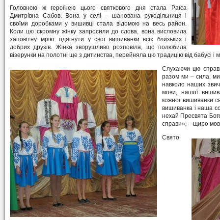
Головною ж героїнею цього святкового дня стала Раїса
Дмитрівна Сабов. Вона у селі – шанована рукодільниця і
своїми доробками у вишивці стала відомою на весь район.
Коли цю скромну жінку запросили до слова, вона висловила
заповітну мрію: одягнути у свої вишиванки всіх близьких і
добрих друзів. Жінка зворушливо розповіла, що полюбила
візерунки на полотні ще з дитинства, перейняла цю традицію від бабусі і м
Слухаючи цю справж
разом ми – сила, ми
навколо наших звича
мови, нашої вишив
кожної вишиванки с
вишиванка і наша со
нехай Пресвята Бого
справи», – щиро мо
Свято