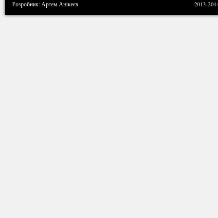
Розробник: Артем Анікеєв
2013-201