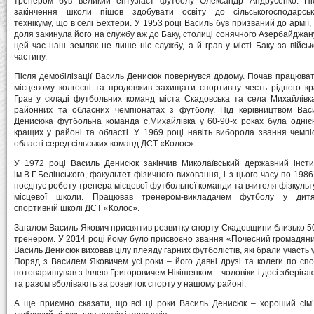
тренером був великий ентузіаст футболу Олександр Андрусенко. Пі
закінчення школи пішов здобувати освіту до сільськогосподарськ
технікуму, що в селі Бехтери. У 1953 році Василь був призваний до армії,
доля закинула його на службу аж до Баку, столиці сонячного Азербайджану
цей час наш земляк не лише ніс службу, а й грав у місті Баку за військ
частину.
Після демобілізації Василь Денисюк повернувся додому. Почав працюват
місцевому колгоспі та продовжив захищати спортивну честь рідного кр
Грав у складі футбольних команд міста Скадовська та села Михайлівка
районних та обласних чемпіонатах з футболу. Під керівництвом Вас
Денисюка футбольна команда с.Михайлівка у 60-90-х роках була одніє
кращих у районі та області. У 1969 році навіть виборола звання чемпі
області серед сільських команд ДСТ «Колос».
У 1972 році Василь Денисюк закінчив Миколаївський державний інсти
ім.В.Г.Белінського, факультет фізичного виховання, і з цього часу по 1986
поєднує роботу тренера місцевої футбольної команди та вчителя фізкульт
місцевої школи. Працював тренером-викладачем футболу у дитя
спортивній школі ДСТ «Колос».
Загалом Василь Якович присвятив розвитку спорту Скадовщини близько 50
тренером. У 2014 році йому було присвоєно звання «Почесний громадянин
Василь Денисюк виховав цілу плеяду гарних футболістів, які брали участь у
Поряд з Василем Яковичем усі роки – його давні друзі та колеги по сп
потоваришував з Іллею Григоровичем Нікішенком – чоловіки і досі зберіга
та разом вболівають за розвиток спорту у нашому районі.
А ще приємно сказати, що всі ці роки Василь Денисюк – хороший сім’я