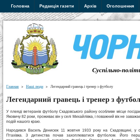
Головна
Редакція газети
Архів
Оголошення
Суспільно-політ
Главная
>
Наші люди
>
Легендарний гравець і тренер з футболу
Легендарний гравець і тренер з футбо
У плеяді ветеранів футболу Скадовського району особливе місце посід
Яковичу 82 роки, проживає він у селі Михайлівка, і поважний вік не заваж
подій нашого краю.
Народився Василь Денисюк 11 жовтня 1933 року на Скадовщині, у с
Птахівка. З дитинства почав захоплюватися футболом. Його пер