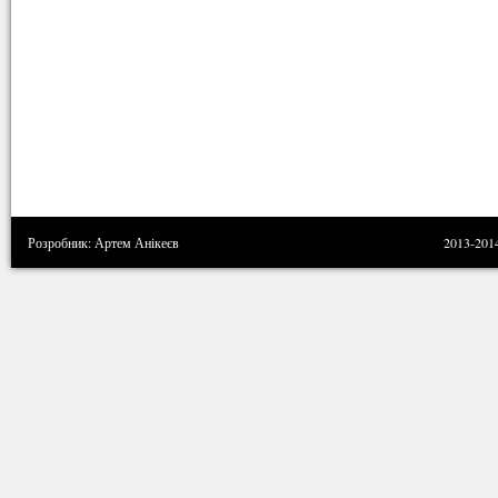
Розробник: Артем Анікеєв
2013-201