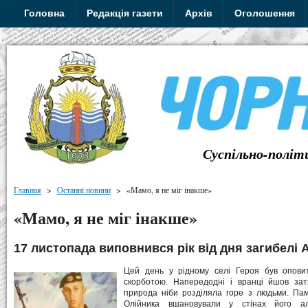
Головна
Редакція газети
Архів
Оголошення
Суспільно-політ
Главная
>
Останні новини
>
«Мамо, я не міг інакше»
«Мамо, я не міг інакше»
17 листопада виповнився рік від дня загибелі 
Цей день у рідному селі Героя був опови
скорботою. Напередодні і вранці йшов за
природа ніби розділяла горе з людьми. Пам
Олійника вшановували у стінах його а