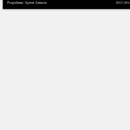
Розробник: Артем Анікеєв
2013-201