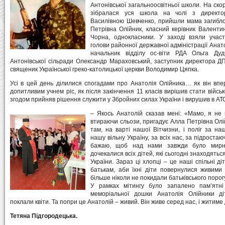
Антонівської загальноосвітньої школи. На ско
зібралася уся школа на чолі з директ
Василівною Шевченко, прийшли мама загибло
Петрівна Олійник, класний керівник Валенти
Чорна, однокласники. У заході взяли участ
голови районної державної адміністрації Анат
начальник відділу ос-віти РДА Ольга Дуд
Антонівської сільради Олександр Мараховський, заступник директора ДП
священик Української греко-католицької церкви Володимир Цяпка.
Усі в цей день ділилися спогадами про Анатолія Олійника… як він впе
допитливим учнем ріс, як після закінчення 11 класів вирішив стати війсь
згодом прийняв рішення служити у Збройних силах України і вирушив в А
– Якось Анатолій сказав мені: «Мамо, я не 
втираючи сльози, пригадує Алла Петрівна Олій
там, на варті нашої Вітчизни, і поліг за на
нашу вільну Україну, за всіх нас, за підростаюч
бажаю, щоб над нами завжди було мир
дочекалися всіх дітей, які сьогодні знаходятьс
України. Зараз ці хлопці – це наші спільні ді
батькам, аби їхні діти повернулися живими 
більше ніколи не покидали батьківського порог
У рамках мітингу було запалено пам’ятні
меморіальної дошки Анатолія Олійники ді
поклали квіти. Та попри це Анатолій – живий. Він живе серед нас, і житиме
Тетяна Підгородецька.