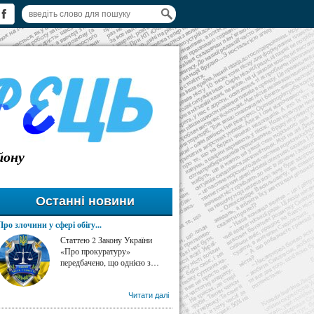
йону
Останні новини
Про злочини у сфері обігу...
Статтею 2 Закону України
«Про прокуратуру»
передбачено, що однією з…
Читати далі