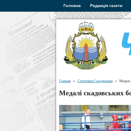
Головна
Редакція газети
Главная
>
Спортивна Скадовщина
>
Медалі 
Медалі скадовських б