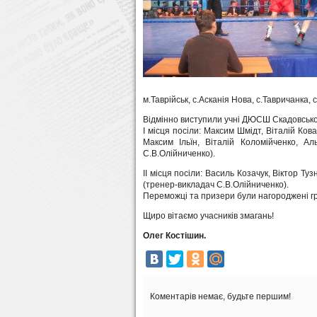
м.Таврійськ, с.Асканія Нова, с.Тавричанка, 
Відмінно виступили учні ДЮСШ Скадовсько
І місця посіли: Максим Шмідт, Віталій Ков
Максим Ільїн, Віталій Коломійченко, А
С.В.Олійниченко).
ІІ місця посіли: Василь Козачук, Віктор Т
(тренер-викладач С.В.Олійниченко).
Переможці та призери були нагороджені г
Щиро вітаємо учасників змагань!
Олег Костішин.
Коментарів немає, будьте першим!