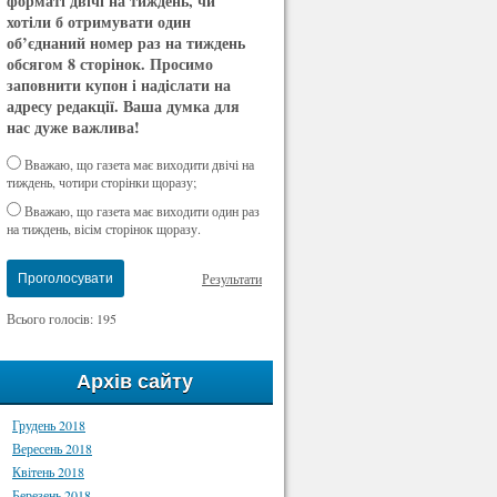
форматі двічі на тиждень, чи
хотіли б отримувати один
об’єднаний номер раз на тиждень
обсягом 8 сторінок. Просимо
заповнити купон і надіслати на
адресу редакції. Ваша думка для
нас дуже важлива!
Вважаю, що газета має виходити двічі на
тиждень, чотири сторінки щоразу;
Вважаю, що газета має виходити один раз
на тиждень, вісім сторінок щоразу.
Результати
Проголосувати
Всього голосів: 195
Архів сайту
Грудень 2018
Вересень 2018
Квітень 2018
Березень 2018