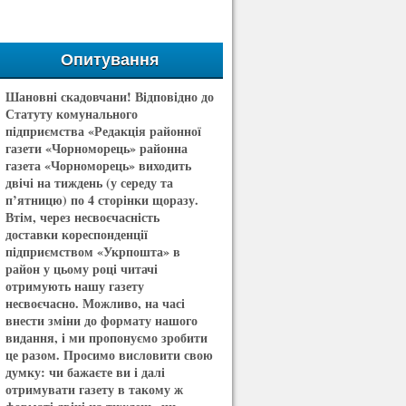
Опитування
Шановні скадовчани! Відповідно до
Статуту комунального
підприємства «Редакція районної
газети «Чорноморець» районна
газета «Чорноморець» виходить
двічі на тиждень (у середу та
п’ятницю) по 4 сторінки щоразу.
Втім, через несвоєчасність
доставки кореспонденції
підприємством «Укрпошта» в
район у цьому році читачі
отримують нашу газету
несвоєчасно. Можливо, на часі
внести зміни до формату нашого
видання, і ми пропонуємо зробити
це разом. Просимо висловити свою
думку: чи бажаєте ви і далі
отримувати газету в такому ж