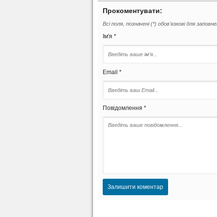
Прокоментувати:
Всі поля, позначені (*) обов'язкові для заповн
Ім'я *
Email *
Повідомлення *