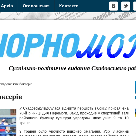
Архів
Оголошення
Контакти
Суспільно-політичне видання Скадовського ра
скадовських боксерів
оксерів
У Скадовську відбулася відкрита першість з боксу, присвячена
70-й річниці Дня Перемоги. Захід проходив у спортивній залі
районного будинку культури упродовж двох днів: 9 та 10
травня.
9 травня було урочисто відкрито змагання. Усіх учасників