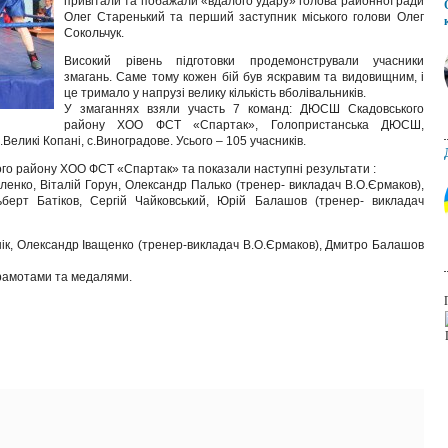
привітали та побажали «вдалого удару» голова районної ради
Олег Старенький та перший заступник міського голови Олег
Сокольчук.
Високий рівень підготовки продемонстрували учасники
змагань. Саме тому кожен бій був яскравим та видовищним, і
це тримало у напрузі велику кількість вболівальників.
У змаганнях взяли участь 7 команд: ДЮСШ Скадовського
району ХОО ФСТ «Спартак», Голопристанська ДЮСШ,
с.Великі Копані, с.Виноградове. Усього – 105 учасників.
го району ХОО ФСТ «Спартак» та показали наступні результати :
аленко, Віталій Горун, Олександр Палько (тренер- викладач В.О.Єрмаков),
льберт Батіков, Сергій Чайковський, Юрій Балашов (тренер- викладач
узнік, Олександр Іващенко (тренер-викладач В.О.Єрмаков), Дмитро Балашов
рамотами та медалями.