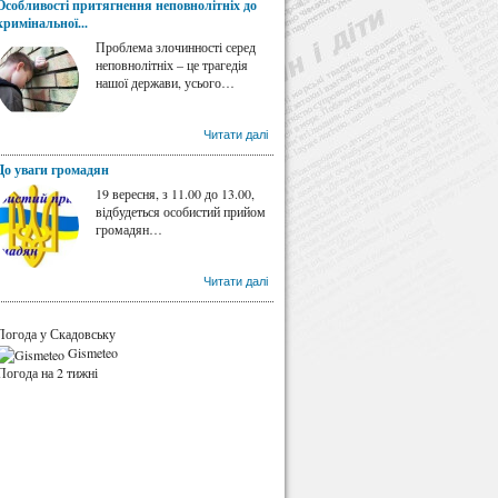
Особливості притягнення неповнолітніх до
кримінальної...
Проблема злочинності серед
неповнолітніх – це трагедія
нашої держави, усього…
Читати далі
До уваги громадян
19 вересня, з 11.00 до 13.00,
відбудеться особистий прийом
громадян…
Читати далі
Погода у Скадовську
Gismeteo
Погода на 2 тижні