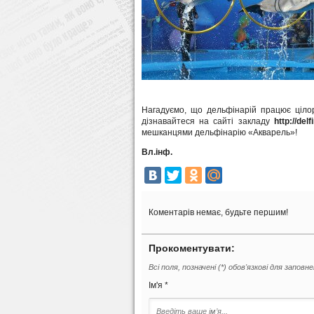
Нагадуємо, що дельфінарій працює цілор
дізнавайтеся на сайті закладу
http://del
мешканцями дельфінарію «Акварель»!
Вл.інф.
Коментарів немає, будьте першим!
Прокоментувати:
Всі поля, позначені (*) обов'язкові для заповн
Ім'я *