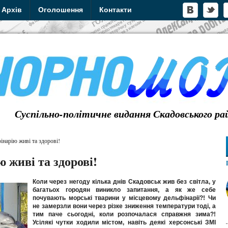
Архів
Оголошення
Контакти
Суспільно-політичне видання Скадовського ра
нарію живі та здорові!
 живі та здорові!
Коли через негоду кілька днів Скадовськ жив без світла, у
багатьох городян виникло запитання, а як же себе
почувають морські тварини у місцевому дельфінарії?! Чи
не замерзли вони через різке зниження температури тоді, а
тим паче сьогодні, коли розпочалася справжня зима?!
Усілякі чутки ходили містом, навіть деякі херсонські ЗМІ