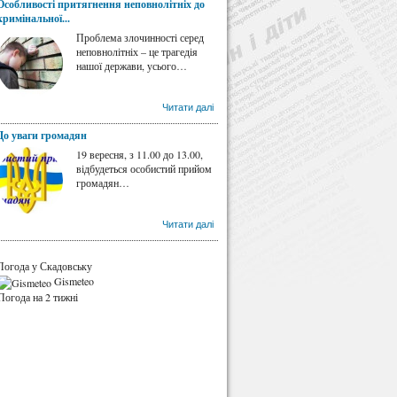
Особливості притягнення неповнолітніх до
кримінальної...
Проблема злочинності серед
неповнолітніх – це трагедія
нашої держави, усього…
Читати далі
До уваги громадян
19 вересня, з 11.00 до 13.00,
відбудеться особистий прийом
громадян…
Читати далі
Погода у Скадовську
Gismeteo
Погода на 2 тижні