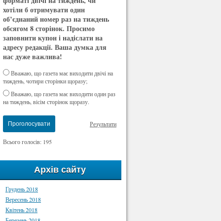
форматі двічі на тиждень, чи
хотіли б отримувати один
об’єднаний номер раз на тиждень
обсягом 8 сторінок. Просимо
заповнити купон і надіслати на
адресу редакції. Ваша думка для
нас дуже важлива!
Вважаю, що газета має виходити двічі на
тиждень, чотири сторінки щоразу;
Вважаю, що газета має виходити один раз
на тиждень, вісім сторінок щоразу.
Результати
Проголосувати
Всього голосів: 195
Архів сайту
Грудень 2018
Вересень 2018
Квітень 2018
Березень 2018