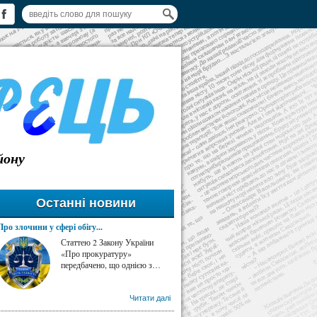
йону
Останні новини
Про злочини у сфері обігу...
Статтею 2 Закону України
«Про прокуратуру»
передбачено, що однією з…
Читати далі