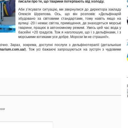
писали про те, що тварини потерпають від холоду.
Аби з’ясувати ситуацію, ми звернулися до директора закладу
Олексія Шурепова. Ось, що він розповів: «Дельфінарій
збудовано за світовими стандартами, тому навіть якщо на
вулиці -20 і немає світла, приміщення, де знаходяться морські
тварини, працює в автономному режимі. Увесь цей час вода у
басейні +20 градусів. Тож я наголошую, що і з дельфінами, і з
морськими котиками усе добре. Морози їм не страшні!».
ічно. Зараз, зокрема, доступні послуги з дельфінотерапії (детальніше
finarium.com.ua/
). Тож усі бажаючі запрошуються на зустріч з чудовими
ення