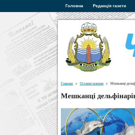
Головна
Редакція газети
Главная
>
Останні новини
>
Мешканці дельфі
Мешканці дельфінарію