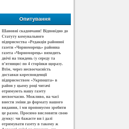
Опитування
Шановні скадовчани! Відповідно до
Статуту комунального
підприємства «Редакція районної
газети «Чорноморець» районна
газета «Чорноморець» виходить
двічі на тиждень (у середу та
п’ятницю) по 4 сторінки щоразу.
Втім, через несвоєчасність
доставки кореспонденції
підприємством «Укрпошта» в
район у цьому році читачі
отримують нашу газету
несвоєчасно. Можливо, на часі
внести зміни до формату нашого
видання, і ми пропонуємо зробити
це разом. Просимо висловити свою
думку: чи бажаєте ви і далі
отримувати газету в такому ж