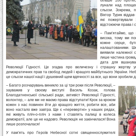
більше 100 протес
лунали над площею
сльози. Зокрема, г
Віктор Турик віддав 
які пожертвували 
відстоюючи права і 
– Пам’ятаймо, що ц
висока, тому ми по
кожне серце, бут
налаштованими. Шк
виявили належної с
лише частина громад
дата для вшанува
Революції Гідності. Це згадка про величезну і страшну жертву у
демократичних прав та свобод людей і кращого майбутнього України. Небе
це сльози нашої нації і душевний щем вдячності за все, що вони зробили д
– Багато розчарувань виникло за ці три роки після Революції, –
зауважив у своєму виступі Василь Козак, голова
Благодатненської сільської ради, активіст Революції Гідності,
волонтер, – але ми не маємо права відступати! Крок за кроком
кожен з нас повинен йти до кращого життя, робити все, аби
воно настало вже завтра. Ще є «перевертні» у наших рядах,
які живуть пліч-о-пліч з нами і ставлять палиці в колеса
демократії, але це не надовго. Революція не закінчилася! Вона
лише розпочалася!
У пам’ять про Героїв Небесної сотні священнослужителі