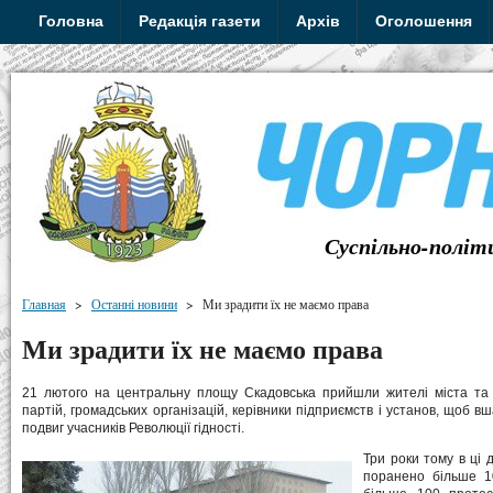
Головна
Редакція газети
Архів
Оголошення
Суспільно-політ
Главная
>
Останні новини
>
Ми зрадити їх не маємо права
Ми зрадити їх не маємо права
21 лютого на центральну площу Скадовська прийшли жителі міста та 
партій, громадських організацій, керівники підприємств і установ, щоб в
подвиг учасників Революції гідності.
Три роки тому в ці 
поранено більше 10