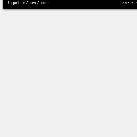
Розробник: Артем Анікеєв
2013-201