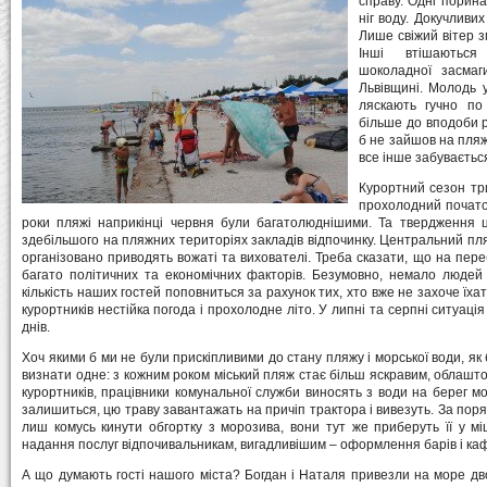
справу. Одні порина
ніг воду. Докучливи
Лише свіжий вітер з
Інші втішаються
шоколадної засмаг
Львівщині. Молодь 
ляскають гучно по
більше до вподоби р
б не зайшов на пляж
все інше забуваєтьс
Курортний сезон три
прохолодний початок
роки пляжі наприкінці червня були багатолюднішими. Та твердження ц
здебільшого на пляжних територіях закладів відпочинку. Центральний пля
організовано приводять вожаті та вихователі. Треба сказати, що на пере
багато політичних та економічних факторів. Безумовно, немало людей 
кількість наших гостей поповниться за рахунок тих, хто вже не захоче їх
курортників нестійка погода і прохолодне літо. У липні та серпні ситуація
днів.
Хоч якими б ми не були прискіпливими до стану пляжу і морської води, як
визнати одне: з кожним роком міський пляж стає більш яскравим, облашт
курортників, працівники комунальної служби виносять з води на берег мо
залишиться, цю траву завантажать на причіп трактора і вивезуть. За пор
лиш комусь кинути обгортку з морозива, вони тут же приберуть її у м
надання послуг відпочивальникам, вигадливішим – оформлення барів і ка
А що думають гості нашого міста? Богдан і Наталя привезли на море дво