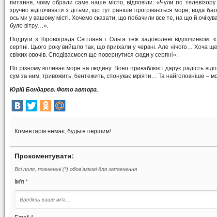
питання, чому обрали саме наше місто, відповіли: «Чули по телевізору
зручно відпочивати з дітьми, що тут раніше прогрівається море, вода баг
ось ми у вашому місті. Хочемо сказати, що побачили все те, на що й очіку
було вітру…».
Подруги з Кіровограда Світлана і Ольга теж задоволені відпочинком: 
серпні. Цього року вийшло так, що приїхали у червні. Але нічого… Хоча ще
свіжих овочів. Сподіваємося ще повернутися сюди у серпні».
По різному впливає море на людину. Воно приваблює і дарує радість відп
сум за ним, тривожить, бентежить, спонукає мріяти… Та найголовніше – м
Юрій Бондарєв. Фото автора
.
Коментарів немає, будьте першим!
Прокоментувати:
Всі поля, позначені (*) обов'язкові для заповнення
Ім'я *