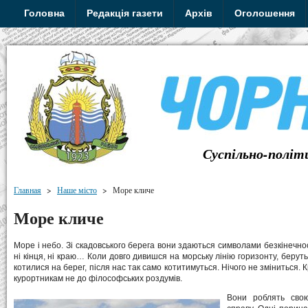
Головна
Редакція газети
Архів
Оголошення
Суспільно-політ
Главная
>
Наше місто
>
Море кличе
Море кличе
Море і небо. Зі скадовського берега вони здаються символами безкінечност
ні кінця, ні краю… Коли довго дивишся на морську лінію горизонту, беруть
котилися на берег, після нас так само котитимуться. Нічого не зміниться. К
курортникам не до філософських роздумів.
Вони роблять сво