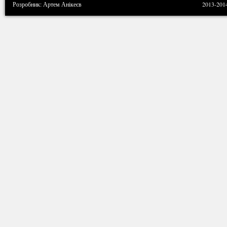
Розробник: Артем Анікеєв
2013-201