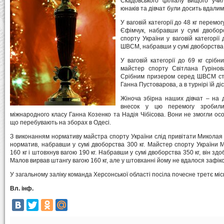
Скадовського філіалу вищого учи
юнаків та дівчат були досить вдалим
У ваговій категорії до 48 кг перем
Єфімчук, набравши у сумі двобор
спорту України у ваговій категорії
ШВСМ, набравши у сумі двоборства 17
У ваговій категорії до 69 кг срі
майстер спорту Світлана Гурінов
Срібним призером серед ШВСМ ст
Ганна Пустоварова, а в турнірі їй ді
Жіноча збірна наших дівчат – на д
внесок у цю перемогу зробили
міжнародного класу Ганна Козенко та Надія Чібісова. Вони не змогли осо
що перебувають на зборах в Одесі.
З виконанням нормативу майстра спорту України слід привітати Миколая 
норматив, набравши у сумі двоборства 300 кг. Майстер спорту України
160 кг і штовхнув вагою 190 кг. Набравши у сумі двоборства 350 кг, він зд
Малов вирвав штангу вагою 160 кг, але у штовханні йому не вдалося зафіксу
У загальному заліку команда Херсонської області посіла почесне третє міс
Вл. інф.