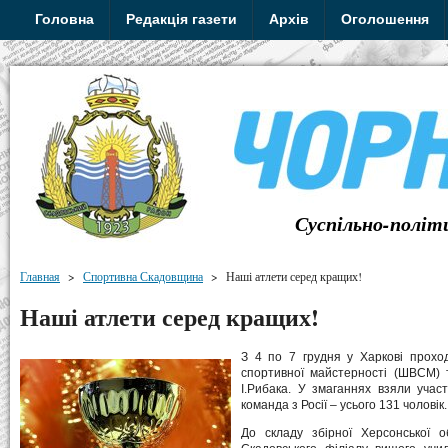
Головна
Редакція газети
Архів
Оголошення
Суспільно-політ
Главная
>
Спортивна Скадовщина
>
Наші атлети серед кращих!
Наші атлети серед кращих!
З 4 по 7 грудня у Харкові прохо
спортивної майстерності (ШВСМ) т
І.Рибака. У змаганнях взяли учас
команда з Росії – усього 131 чоловік.
До складу збірної Херсонської о