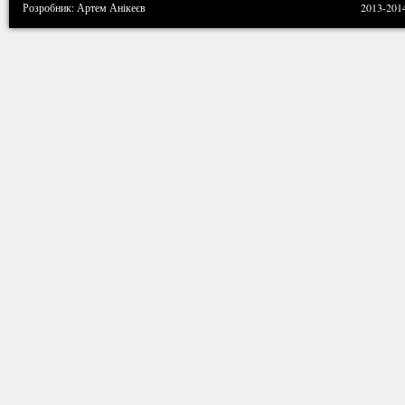
Розробник: Артем Анікеєв
2013-201