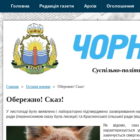
Головна
Редакція газети
Архів
Оголошення
Суспільно-політ
Главная
>
Останні новини
>
Обережно! Сказ!
Обережно! Сказ!
У листопаді було виявлено і лабораторно підтверджено захворювання на с
ради (переносником сказу була лисиця) та Красненської сільської ради (кіш
Як відомо, ска
характеризується 
закінчується смертю