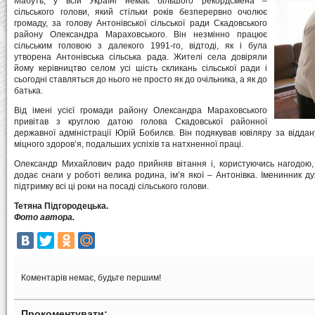
Мабуть, у всій Україні немає більшого рекордсмена –
сільського голови, який стільки років безперервно очолює
громаду, за голову Антонівської сільської ради Скадовського
району Олександра Мараховського. Він незмінно працює
сільським головою з далекого 1991-го, відтоді, як і була
утворена Антонівська сільська рада. Жителі села довіряли
йому керівництво селом усі шість скликань сільської ради і
сьогодні ставляться до нього не просто як до очільника, а як до
батька.
Від імені усієї громади району Олександра Мараховського
привітав з круглою датою голова Скадовської районної
державної адміністрації Юрій Бобилєв. Він подякував ювіляру за відда
міцного здоров’я, подальших успіхів та натхненної праці.
Олександр Михайлович радо прийняв вітання і, користуючись нагодою,
додає снаги у роботі велика родина, ім’я якої – Антонівка. Іменинник д
підтримку всі ці роки на посаді сільського голови.
Тетяна Підгородецька.
Фото автора.
Коментарів немає, будьте першим!
Прокоментувати: