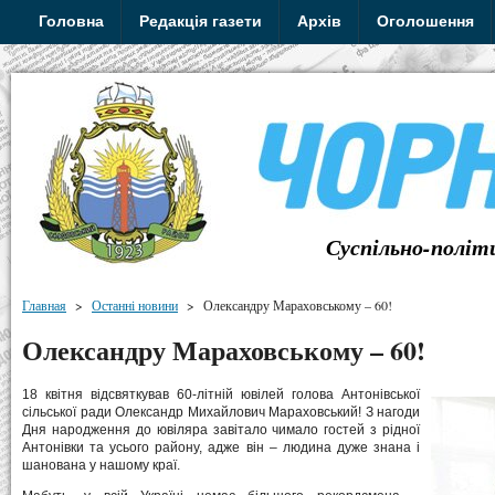
Головна
Редакція газети
Архів
Оголошення
Суспільно-політ
Главная
>
Останні новини
>
Олександру Мараховському – 60!
Олександру Мараховському – 60!
18 квітня відсвяткував 60-літній ювілей голова Антонівської
сільської ради Олександр Михайлович Мараховський! З нагоди
Дня народження до ювіляра завітало чимало гостей з рідної
Антонівки та усього району, адже він – людина дуже знана і
шанована у нашому краї.