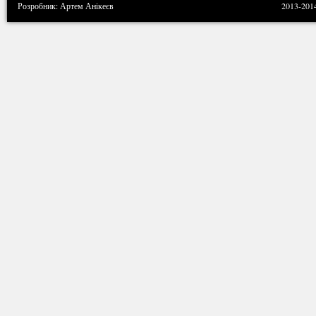
Розробник: Артем Анікеєв
2013-201