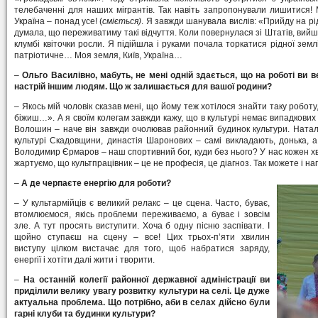
телебаченні для наших мігрантів. Так навіть запропонували лишитися!
Україна – понад усе! (
сміється)
. Я завжди шанувала вислів: «Прийду на рід
думала, що переживатиму такі відчуття. Коли повернулася зі Штатів, вийшл
клумбі квіточки росли. Я підійшла і руками почала торкатися рідної землі
патріотичне… Моя земля, Київ, Україна…
–
Ольго Василівно, мабуть, не мені одній здається, що на роботі ви ве
настрій іншим людям. Що ж залишається для вашої родини?
– Якось мій чоловік сказав мені, що йому теж хотілося знайти таку роботу
біжиш…». А я своїм колегам завжди кажу, що в культурі немає випадкових
Волошин – наче він завжди очолював районний будинок культури. Натал
культурі Скадовщини, династія Шаронових – самі викладають, донька, а
Володимир Єрмаров – наш спортивний бог, куди без нього? У нас кожен хв
жартуємо, що культпрацівник – це не професія, це діагноз. Так можете і нап
–
А де черпаєте енергію для роботи?
– У культармійців є великий релакс – це сцена. Часто, буває,
втомлюємося, якісь проблеми переживаємо, а буває і зовсім
зле. А тут просять виступити. Хоча б одну пісню заспівати. І
щойно ступаєш на сцену – все! Цих трьох-п’яти хвилин
виступу цілком вистачає для того, щоб набратися заряду,
енергії і хотіти далі жити і творити.
–
На останній колегії районної державної адміністрації ви
приділили велику увагу розвитку культури на селі. Це дуже
актуальна проблема. Що потрібно, аби в селах дійсно були
гарні клуби та будинки культури?