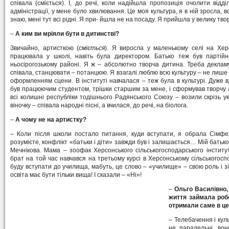
співала (сміється). І, до речі, коли надійшла пропозиція очолити відд
адміністрації, у мене було хвилювання. Це моя культура, я в ній зросла, 
знаю, мені тут всі рідні. Я при- йшла не на посаду. Я прийшла у велику твор
–
А ким ви мріяли бути в дитинстві?
Звичайно, артисткою (
сміється
). Я виросла у маленькому селі на Хер
працювала у школі, навіть була директором. Батько теж був парті
ньосірогозькому районі. Я ж – абсолютно творча дитина. Треба деклам
співала, станцювати – потанцюю. Я взагалі люблю всю культуру – не лише пі
оформленням сцени. В інституті навчалася – теж була в культурі. Дуже в
був працюючим студентом, трішки старшим за мене, і сформував творчу агі
всі колишні республіки тодішнього Радянського Союзу – возили скрізь ук
віночку – співала народні пісні, а вчилася, до речі, на біолога.
–
А чому не на артистку?
– Коли після школи постало питання, куди вступати, я обрала Сімфе
розумієте, конфлікт «батьки і діти» завжди був і залишається… Мій батько
Мечнікова. Мама – зоофак Херсонського сільськогосподарського інстит
брат на той час навчався на третьому курсі в Херсонському сільськогоспо
буду вступати до училища, мабуть, це слово – «училище» – свою роль і з
освіта має бути тільки вища! І сказали – «Ні»!
–
Ольго Василівно,
життя займала робо
отримали саме в це
– Телебачення і кул
не паралельні, вон