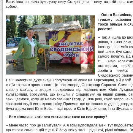
Василівна очолила культурну ниву Скадовщини – ниву, на якій вона сам
собою.
–
Ольго Василівно, 
туризму районної 
трохи більше місяц
роботи?
– Так, я йшла до ціє
давно, з 1989 року,
інститут, і на моїх 
цей шлях був саме 
самого початку, від
сі… Знаю колектив
аматорами, прибіга
зробити якийсь 
Скадовського району
Наші колективи дуже знані і популярні не лише на Херсонщині, а й у всій 
своїм творчим зростанням. Це насамперед Олександр Саранча. Саме під
співочу кар’єру, а згодом продовжила під керівництвом Юрія Луканов
культармійці, зрозуміли, що вийшли у Скадовську на інший рівень, 
захищаємося, чому не маємо звання? І тоді, у 1996 році, було запрошено
зразкової студії естрадного співу. Приємно, що це звання студія підтверджує 
була відома нині Юлія Войс – тоді просто Юлія Вдовиченко, Інна Шустваль 
–
Вам ніколи не хотілося стати артисткою на всю країну?
– Мене часто про це запитували. А я всім відповідала: мені тут подобаєть
що співаю саме на цій сцені. Я бачу всіх у залі – рідні очі, рідні обличчя. З