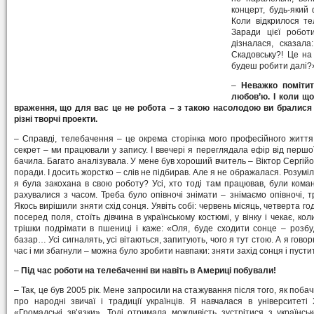
концерт, будь-який
Коли відкрилося те
Заради цієї робот
дізналася, сказал
Скадовську?! Це на 
будеш робити далі?»
–
Неважко помітит
любов’ю. І коли щ
враження, що для вас це не робота – з такою насолодою ви бралися 
різні творчі проекти.
– Справді, телебачення – це окрема сторінка мого професійного життя
секрет – ми працювали у запису. І ввечері я переглядала ефір від першо
бачила. Багато аналізувала. У мене був хороший вчитель – Віктор Сергій
поради. І досить жорстко – слів не підбирав. Але я не ображалася. Розуміла
я була закохана в свою роботу? Усі, хто тоді там працював, були кома
рахувалися з часом. Треба було опівночі знімати – знімаємо опівночі, т
Якось вирішили зняти схід сонця. Уявіть собі: червень місяць, четверта го
посеред поля, стоїть дівчина в українському костюмі, у вінку і чекає, ко
трішки подрімати в пшениці і каже: «Оля, буде сходити сонце – розб
базар… Усі сигналять, усі вітаються, запитують, чого я тут стою. А я гово
час і ми збагнули – можна було зробити навпаки: зняти захід сонця і пуст
–
Під час роботи на телебаченні ви навіть в Америці побували!
– Так, це був 2005 рік. Мене запросили на стажування після того, як по
про народні звичаї і традиції українців. Я навчалася в університе
«Громадські зв’язки». Тоді отримала можливість зустрітися з українс