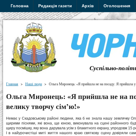
Головна
Редакція газети
Архів
Оголошення
Суспільно-політ
Главная
>
Наші люди
>
Ольга Миронець: «Я прийшла не на посаду. Я прийшла у
Ольга Миронець: «Я прийшла не на по
велику творчу сім’ю!»
Немає у Скадовському районі людини, яка б не знала нашу землячку Ол
щирими піснями, які вона, ще юною, виконувала на сцені районного буд
щиру посмішку, яку вона дарувала усім з блакитного екрану, упродовж 15
І в найурочистіші миті життя нашого краю святкову сцену довіряли сам