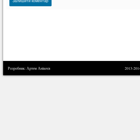
Розробник: Артем Анікеєв
2013-201