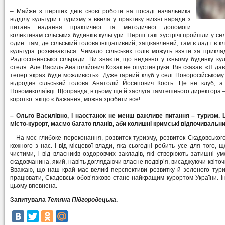
– Майже з перших днів своєї роботи на посаді начальника
відділу культури і туризму я ввела у практику виїзні наради з
питань надання практичної та методичної допомоги
колективам сільських будинків культури. Перші такі зустрічі пройшли у се
один: там, де сільський голова ініціативний, зацікавлений, там є лад і в 
культура розвивається. Чимало сільських голів можуть взяти за прикла
Радгоспненської сільради. Ви знаєте, що недавно у їхньому будинку ку
стеля. Але Василь Анатолійович Козак не опустив руки. Він сказав: «Я дав
тепер якраз буде можливість». Дуже гарний клуб у селі Новоросійському
відродив сільський голова Анатолій Йосипович Кость. Це не клуб, а
Новомиколаївці. Щоправда, в цьому ще й заслуга тамтешнього директора
коротко: якщо є бажання, можна зробити все!
– Ольго Василівно, і наостанок не менш важливе питання – туризм. 
місто-курорт, маємо багато планів, аби колишні кримські відпочивальни
– На моє глибоке переконання, розвиток туризму, розвиток Скадовськог
кожного з нас. І від місцевої влади, яка сьогодні робить усе для того,
чистими, і від власників оздоровчих закладів, які створюють затишні ум
скадовчанина, який, навіть доглядаючи власне подвір’я, висаджуючи квіточк
Вважаю, що наш край має великі перспективи розвитку й зеленого туриз
працювати, Скадовськ обов’язково стане найкращим курортом України. І
цьому впевнена.
Запитувала
Тетяна Підгородецька
.