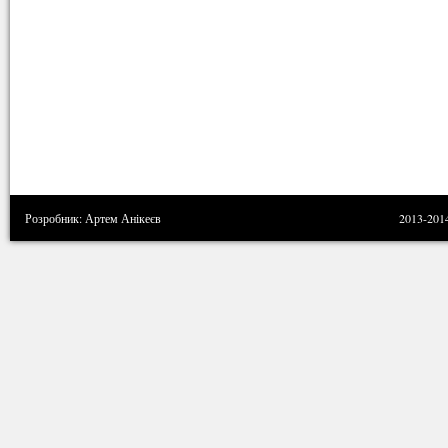
Розробник: Артем Анікеєв
2013-201