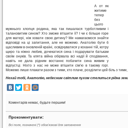
А от як
житиме
тепер
без
цього
мужнього хлопця родина, яка так пишалася турботливим і
талановитим сином? Хто зможе втішити її? І чи є більше горе
для матері, ніж ховати свою дитину? Ми намагаємося знайти
відповіді на ці запитання, але не можемо. Анатолію бути б
щасливим в оновленій країні, освідчуватися у коханні тій, котру
щиро та ніжно любив, дочекатися сина і подарувати батькам
своїм онуків. Та клята війна обірвала всі надії й сподівання,
навіть не дала рідним востаннє побачити сина живим у
відпустці. Ніхто з нас не може втішити сім’ю в такому горі.
Можемо лише плакати разом з тими, хто плаче, розділити цей біль з тими, 
Нехай тобі, Анатолію, небесним світлим пухом стелиться рідна земл
Коментарів немає, будьте першим!
Прокоментувати:
Всі поля, позначені (*) обов'язкові для заповнення