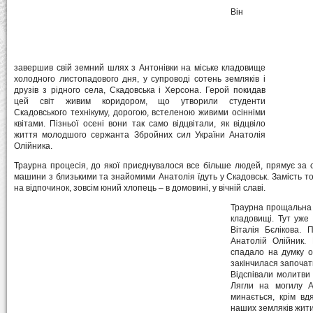
Він
завершив свій земний шлях з Антонівки на міське кладовище
холодного листопадового дня, у супроводі сотень земляків і
друзів з рідного села, Скадовська і Херсона. Герой покидав
цей світ живим коридором, що утворили студенти
Скадовського технікуму, дорогою, встеленою живими осінніми
квітами. Пізньої осені вони так само відцвітали, як відцвіло
життя молодшого сержанта Збройних сил України Анатолія
Олійника.
Траурна процесія, до якої приєднувалося все більше людей, прямує за с
машини з близькими та знайомими Анатолія їдуть у Скадовськ. Замість то
на відпочинок, зовсім юний хлопець – в домовині, у вічній славі.
Траурна прощальна 
кладовищі. Тут уже
Віталія Бєлікова.
Анатолій Олійник. 
спадало на думку о
закінчилася започат
Відспівали молитви
Лягли на могилу Ан
минається, крім вд
наших земляків жити