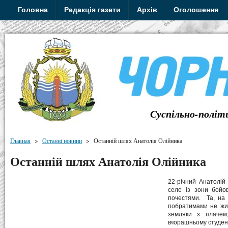
Головна
Редакція газети
Архів
Оголошення
Суспільно-політ
Главная
>
Останні новини
>
Останній шлях Анатолія Олійника
Останній шлях Анатолія Олійника
22-річний Анатолій
село із зони бойов
почестями. Та, на 
побратимами не жив
земляки з плачем
вчорашньому студенту