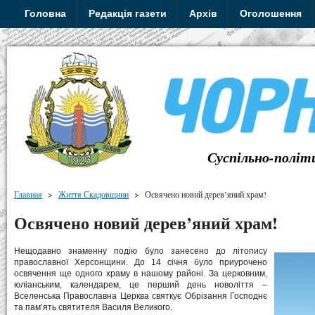
Головна
Редакція газети
Архів
Оголошення
Суспільно-політ
Главная
>
Життя Скадовщини
>
Освячено новий дерев’яний храм!
Освячено новий дерев’яний храм!
Нещодавно знаменну подію було занесено до літопису
православної Херсонщини. До 14 січня було приурочено
освячення ще одного храму в нашому районі. За церковним,
юліанським, календарем, це перший день новоліття –
Вселенська Православна Церква святкує Обрізання Господнє
та пам’ять святителя Василя Великого.