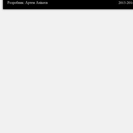
Розробник: Артем Анікеєв
2013-201