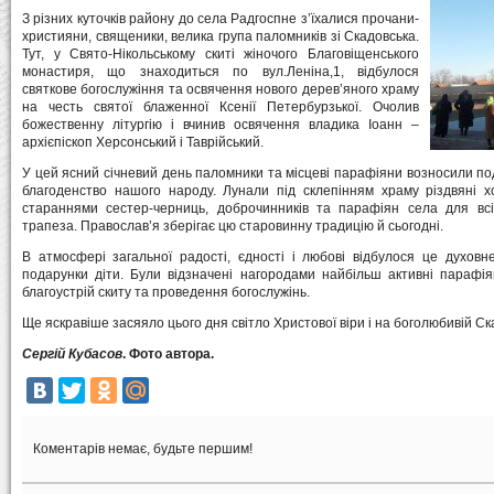
З різних куточків району до села Радгоспне з’їхалися прочани-
християни, cвященики, велика група паломників зі Скадовська.
Тут, у Свято-Нікольському скиті жіночого Благовіщенського
монастиря, що знаходиться по вул.Леніна,1, відбулося
святкове богослужіння та освячення нового дерев’яного храму
на честь святої блаженної Ксенії Петербурзької. Очолив
божественну літургію і вчинив освячення владика Іоанн –
архієпіскоп Херсонський і Таврійський.
У цей ясний січневий день паломники та місцеві парафіяни возносили под
благоденство нашого народу. Лунали під склепінням храму різдвяні хо
стараннями сестер-черниць, доброчинників та парафіян села для всі
трапеза. Православ’я зберігає цю старовинну традицію й сьогодні.
В атмосфері загальної радості, єдності і любові відбулося це духовн
подарунки діти. Були відзначені нагородами найбільш активні парафія
благоустрій скиту та проведення богослужінь.
Ще яскравіше засяяло цього дня світло Христової віри і на боголюбивій Ск
Сергій Кубасов
. Фото автора.
Коментарів немає, будьте першим!