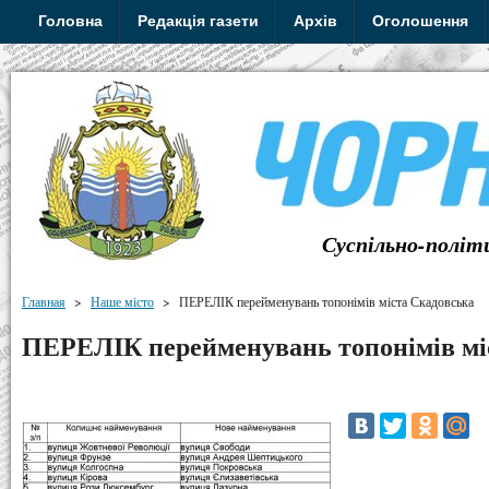
Головна
Редакція газети
Архів
Оголошення
Суспільно-політ
Главная
>
Наше місто
>
ПЕРЕЛІК перейменувань топонімів міста Скадовська
ПЕРЕЛІК перейменувань топонімів мі