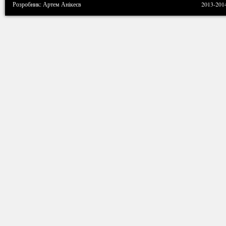
Розробник: Артем Анікеєв
2013-201