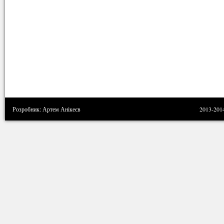
Розробник: Артем Анікеєв
2013-201