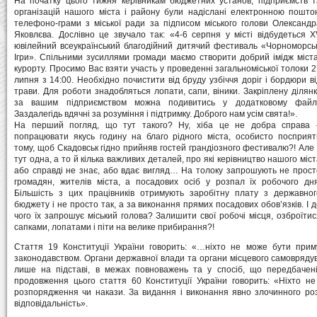
На початку цього тижня керівникам бюджетних установ, підприємств т
організацій нашого міста і району були надіслані електронною пошто
телефоно-грами з міської ради за підписом міського голови Олександр
Яковлєва. Дослівно це звучало так: «4-6 серпня у місті відбудеться Х
ювілейний всеукраїнський благодійний дитячий фестиваль «Чорноморськ
Ігри». Спільними зусиллями громади маємо створити добрий імідж міста
курорту. Просимо Вас взяти участь у проведенні загальноміської толоки 2
липня з 14:00. Необхідно почистити від бруду узбіччя доріг і бордюри ві
трави. Для роботи знадобляться лопати, сапи, віники. Закріплену ділянк
за вашим підприємством можна подивитись у додатковому файлі
Заздалегідь вдячні за розуміння і підтримку. Доброго нам усім свята!».
На перший погляд, що тут такого? Ну, хіба це не добра справа 
попрацювати якусь годину на благо рідного міста, особисто посприят
тому, щоб Скадовськ гідно прийняв гостей грандіозного фестивалю?! Але 
тут одна, а то й кілька важливих деталей, про які керівництво нашого міс
або справді не знає, або вдає вигляд… На толоку запрошують не прост
громадян, жителів міста, а посадових осіб у розпал їх робочого дня
Більшість з цих працівників отримують заробітну плату з державног
бюджету і не просто так, а за виконання прямих посадових обов’язків. І 
чого їх запрошує міський голова? Залишити свої робочі місця, озброїтис
сапками, лопатами і піти на велике прибирання?!
Стаття 19 Конституції України говорить: «…ніхто не може бути пр
законодавством. Органи державної влади та органи місцевого самоврядува
лише на підставі, в межах повноважень та у спосіб, що передбачені
продовження цього стаття 60 Конституції України говорить: «Ніхто не
розпорядження чи накази. За видання і виконання явно злочинного р
відповідальність».