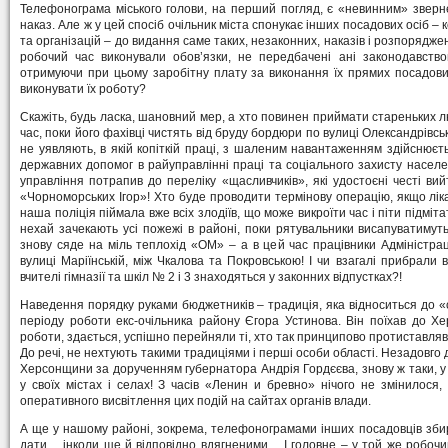
Телефонограма міського голови, на перший погляд, є «невинним» зверн
наказ. Але ж у цей спосіб очільник міста спонукає інших посадових осіб –
та організацій – до видання саме таких, незаконних, наказів і розпоряджень 
робочий час виконували обов’язки, не передбачені ані законодавство
отримуючи при цьому заробітну плату за виконання їх прямих посадових
виконувати їх роботу?
Скажіть, будь ласка, шановний мер, а хто повинен приймати стареньких л
час, поки його фахівці чистять від бруду бордюри по вулиці Олександрівські
не уявляють, в якій копіткій праці, з шаленим навантаженням здійснює
державних допомог в райуправлінні праці та соціального захисту населе
управління потрапив до переліку «щасливчиків», які удостоєні честі вий
«Чорноморських Ігор»! Хто буде проводити термінову операцію, якщо ліка
наша поліція піймала вже всіх злодіїв, що може викроїти час і піти підміта
нехай зачекають усі пожежі в районі, поки рятувальники висапуватимуть
знову сяде на міль теплохід «ОМ» – а в цей час працівники Адміністра
вулиці Маріїнській, між Чкалова та Покровською! І чи взагалі прибрали 
вчителі гімназії та шкіл № 2 і 3 знаходяться у законних відпустках?!
Наведення порядку руками бюджетників – традиція, яка відноситься до 
періоду роботи екс-очільника району Єгора Устинова. Він поїхав до Хе
роботи, здається, успішно перейняли ті, хто так принципово протиставляв
До речі, не нехтують такими традиціями і перші особи області. Незадовго
Херсонщини за дорученням губернатора Андрія Гордєєва, знову ж таки, у 
у своїх містах і селах! З часів «Ленин и бревно» нічого не змінилося
оперативного висвітлення цих подій на сайтах органів влади.
А ще у нашому районі, зокрема, телефонограмами інших посадовців збир
дати… інколи ще й відповідно вдягненими… І головне – у той же робочи