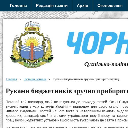
Головна
Редакція газети
Архів
Оголошення
Суспільно-політ
Главная
>
Останні новини
>
Руками бюджетників зручно прибирати вулиці!
Руками бюджетників зручно прибирати
Поганий той господар, який не готується до приходу гостей. Ось і Ска
тисячі людей з усіх куточків України – приводом для цього стало пов
Чимало скадовчан і гостей нашого міста з нетерпінням чекають видови
дорослих, автограф-сесій з зірками українського шоу-бізнесу та гарно
працівники бюджетних установ нашого міста зустрічають це свято з присм