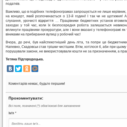
податків.
Важливо, що в подібних телефонограмах запрошується не лише керівник, а
на концерт, який розпочинається о 13-й годині! І так чи не щотижня! А
слухання, урочисті відкриття … Працівники бюджетних установ втомили
заходах у той час, коли їх безпосередня робота залишається невикон
вплинути працівники прокуратури, але і вони вказані у телефонограмі як
віниками на прибирання вулиці у робочий час!
Вчора, до речі, був найспекотніший день літа, та попри це бюджетн
Напевно, Скадовськ став трішки чистішим. Втім, хотілося б, аби при цьому н
порушували закони, не використовували кошти не за призначенням, а прац
Тетяна Підгородецька.
Коментарів немає, будьте першим!
Прокоментувати:
Всі поля, позначені (*) обов'язкові для заповнення
Ім'я *