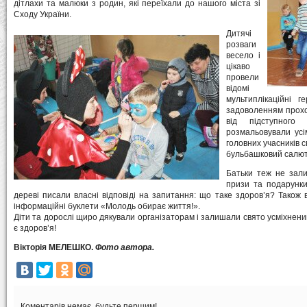
дітлахи та малюки з родин, які переїхали до нашого міста зі
Сходу України.
Дитячі
розваги
весело і
цікаво
провели
відомі
мультиплікаційні г
задоволенням проход
від підступного
розмальовували ус
головних учасників 
бульбашковий салют
Батьки теж не зали
призи та подарунки
дереві писали власні відповіді на запитання: що таке здоров’я? Також 
інформаційні буклети «Молодь обирає життя!».
Діти та дорослі щиро дякували організаторам і залишали свято усміхненим
є здоров’я!
Вікторія МЕЛЕШКО.
Фото автора.
Коментарів немає, будьте першим!