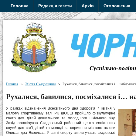
Головна
Редакція газети
Архів
Оголошення
Суспільно-політ
Главная
>
Життя Скадовщини
>
Рухалися, бавилися, посміхалися і… набиралис
Рухалися, бавилися, посміхалися і… н
У рамках відзначення Всесвітнього дня здоров’я 7 квітня у
малому спортивному залі РК ДЮСШ пройшло фізкультурне
свято для дітей дошкільного та молодшого шкільного віку.
Захід організував Скадовський районний центр соціальних
служб для сім’ї, дітей та молоді за сприяння міського голови
Олександра Яковлєва. У святі спорту взяли участь скадовські