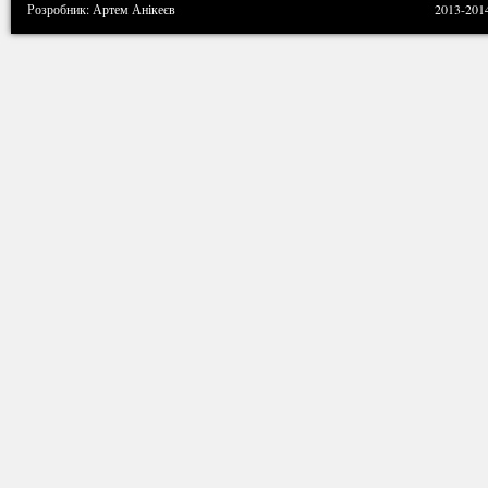
Розробник: Артем Анікеєв
2013-201