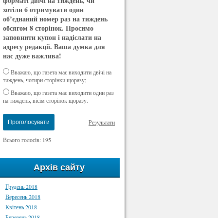
форматі двічі на тиждень, чи
хотіли б отримувати один
об’єднаний номер раз на тиждень
обсягом 8 сторінок. Просимо
заповнити купон і надіслати на
адресу редакції. Ваша думка для
нас дуже важлива!
Вважаю, що газета має виходити двічі на
тиждень, чотири сторінки щоразу;
Вважаю, що газета має виходити один раз
на тиждень, вісім сторінок щоразу.
Результати
Проголосувати
Всього голосів: 195
Архів сайту
Грудень 2018
Вересень 2018
Квітень 2018
Березень 2018