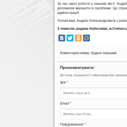
За час своєї роботи у нашому місті Андрі
допомагав вирішити їх проблеми. Це спр
адміністрації!
Успіхів вам, Андрію Олександровичу у робо
З повагою, родина Набатових, м.Генічесь
Коментарів немає, будьте першим!
Прокоментувати:
Всі поля, позначені (*) обов'язкові для заповн
Ім'я *
Email *
Повідомлення *