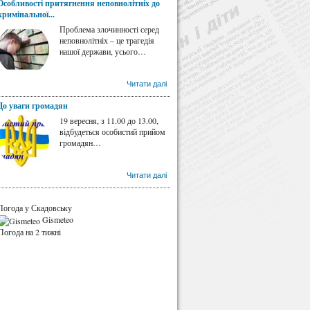
Особливості притягнення неповнолітніх до
кримінальної...
Проблема злочинності серед
неповнолітніх – це трагедія
нашої держави, усього…
Читати далі
До уваги громадян
19 вересня, з 11.00 до 13.00,
відбудеться особистий прийом
громадян…
Читати далі
Погода у Скадовську
Gismeteo
Погода на 2 тижні