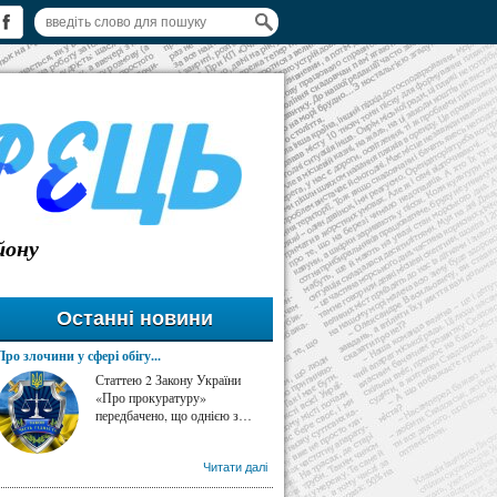
йону
Останні новини
Про злочини у сфері обігу...
Статтею 2 Закону України
«Про прокуратуру»
передбачено, що однією з…
Читати далі