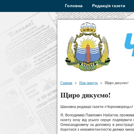
Головна
Редакція газети
Главная
>
Нам пишуть
>
Щиро дякуємо!
Щиро дякуємо!
Шановна редакціє газети «Чорноморець»!
Я, Володимир Павлович Набатов, проживаю 
газету хочу від усього серця подякувати 
Олександровичу за допомогу в реєстраці
боротися з некомпетентністю деяких чинов