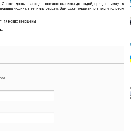
й Олександрович завжди з повагою ставився до людей, приділяв увагу та
аведлива людина з великим серцем. Вам дуже пощастило з таким головою
ті та нових звершень!
к.
ення