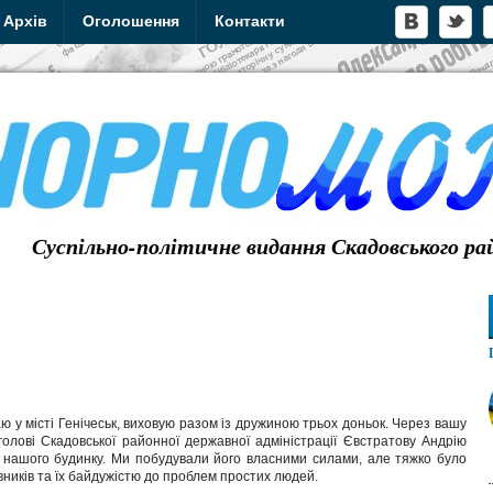
Архів
Оголошення
Контакти
Суспільно-політичне видання Скадовського ра
у місті Генічеськ, виховую разом із дружиною трьох доньок. Через вашу
голові Скадовської районної державної адміністрації Євстратову Андрію
ї нашого будинку. Ми побудували його власними силами, але тяжко було
ників та їх байдужістю до проблем простих людей.