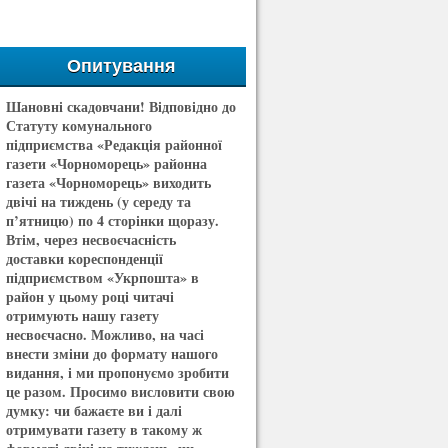
Опитування
Шановні скадовчани! Відповідно до
Статуту комунального
підприємства «Редакція районної
газети «Чорноморець» районна
газета «Чорноморець» виходить
двічі на тиждень (у середу та
п’ятницю) по 4 сторінки щоразу.
Втім, через несвоєчасність
доставки кореспонденції
підприємством «Укрпошта» в
район у цьому році читачі
отримують нашу газету
несвоєчасно. Можливо, на часі
внести зміни до формату нашого
видання, і ми пропонуємо зробити
це разом. Просимо висловити свою
думку: чи бажаєте ви і далі
отримувати газету в такому ж