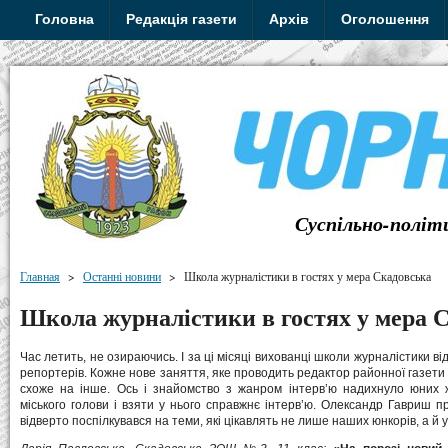
Головна
Редакція газети
Архів
Оголошення
Суспільно-політ
Главная
>
Останні новини
>
Школа журналістики в гостях у мера Скадовська
Школа журналістики в гостях у мера 
Час летить, не озираючись. І за ці місяці вихованці школи журналістики ві
репортерів. Кожне нове заняття, яке проводить редактор районної газет
схоже на інше. Ось і знайомство з жанром інтерв’ю надихнуло юних 
міського голови і взяти у нього справжнє інтерв’ю. Олександр Гавриш п
відверто поспілкувався на теми, які цікавлять не лише наших юнкорів, а й у