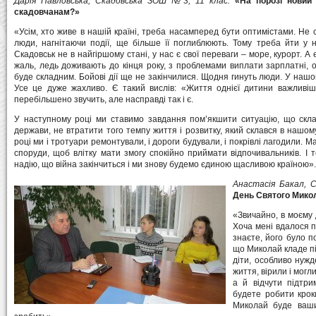
Дарія Павловська, Скадовська ЗОШ №3, 11 клас:
«На порозі новий 
скадовчанам?»
«Усім, хто живе в нашій країні, треба насамперед бути оптимістами. Не с
люди, нагнітаючи події, ще більше її поглиблюють. Тому треба йти у 
Скадовськ не в найгіршому стані, у нас є свої переваги – море, курорт. А є
жаль, ледь доживають до кінця року, з проблемами виплати зарплатні, оп
буде складним. Бойові дії ще не закінчилися. Щодня гинуть люди. У нашо
Усе це дуже жахливо. Є такий вислів: «Життя однієї дитини важливіш
перебільшено звучить, але насправді так і є.
У наступному році ми ставимо завдання пом’якшити ситуацію, що склал
держави, не втратити того темпу життя і розвитку, який склався в нашом
році ми і тротуари ремонтували, і дороги будували, і покрівлі лагодили. 
споруди, щоб влітку мати змогу спокійно приймати відпочивальників. І 
надію, що війна закінчиться і ми знову будемо єдиною щасливою країною».
Анастасія Бакал, 
День Святого Микол
«Звичайно, в моєму 
Хоча мені вдалося п
знаєте, його було п
що Миколай кладе пі
діти, особливо нужд
життя, вірили і мог
а й відчути підтри
будете робити крок
Миколай буде ваши