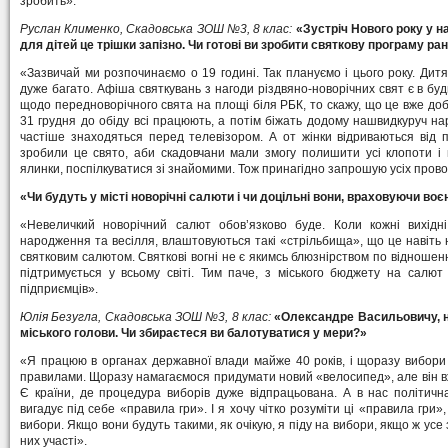
зробить».
Руслан Клименко, Скадовська ЗОШ №3, 8 клас:
«Зустріч Нового року у н
для дітей це трішки запізно. Чи готові ви зробити святкову програму ра
«Зазвичай ми розпочинаємо о 19 годині. Так плануємо і цього року. Дитя
дуже багато. Афіша святкувань з нагоди різдвяно-новорічних свят є в буд
щодо передноворічного свята на площі біля РБК, то скажу, що це вже доб
31 грудня до обіду всі працюють, а потім біжать додому нашвидкуруч на
частіше знаходяться перед телевізором. А от жінки відриваються від п
зробили це свято, аби скадовчани мали змогу полишити усі клопоти і в
ялинки, поспілкуватися зі знайомими. Тож принагідно запрошую усіх прово
«Чи будуть у місті новорічні салюти і чи доцільні вони, враховуючи воєн
«Невеличкий новорічний салют обов’язково буде. Коли кожні вихідні
народження та весілля, влаштовуються такі «стрільбища», що це навіть
святковим салютом. Святкові вогні не є якимсь блюзнірством по відношен
підтримується у всьому світі. Тим паче, з міського бюджету на салют
підприємців».
Юлія Безугла, Скадовська ЗОШ №3, 8 клас:
«Олександре Васильовичу, н
міського голови. Чи збираєтеся ви балотуватися у мери?»
«Я працюю в органах державної влади майже 40 років, і щоразу вибори
правилами. Щоразу намагаємося придумати новий «велосипед», але він в
Є країни, де процедура виборів дуже відпрацьована. А в нас політичн
вигадує під себе «правила гри». І я хочу чітко розуміти ці «правила гри»
вибори. Якщо вони будуть такими, як очікую, я піду на вибори, якщо ж усе
них участі».