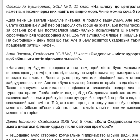
Олександр Кушнеренко, ЗОШ №2, 11 клас:
«На шляху до центральн
наметів, й інколи через них навіть не видно моря. Чи не можна хоча б т
«Для мене це взагалі наболіле питання, я поділяю вашу думку. Але еко
багато скадовчан у цей період заробляють гроші на життя, аби потім прожит
за останні роки ми постаралися максимально локалізувати ці намети 
сформували ряд уздовж однієї алеї, щоб тут зупинялися лише ті, кому це ці
На сьогоднішній день поки що так. Але я бачу розвиток Скадовська так
працювали затишні кафе».
Анна Закарян, Скадовська ЗОШ №2, 11 клас:
«Скадовськ – місто курортн
щоб збільшити потік відпочивальників?»
«Насамперед будемо працювати над тим, щоб місто було максимал
перешкодою до комфортного відпочинку на морі є камка, що викидається
порядок на пляжах. Восени цього року чистили підхідний канал морп
забруднення затоки. Але вже було кілька серйозних штормів – вода після 
Також плануємо максимально націлювати власників оздоровчих за
туроператорами. Треба робити все, щоб до Скадовська завітало якомога
важливо забезпечити роботу інфраструктури: безперебійна робота водопо
своєчасний вивіз сміття. Той, хто каже, що цього року у нас не було відп
мене є найбільш об’єктивний показник – кількість сміття, яке ми вивезл
менше, ніж торік».
Даніїл Біліченко, Скадовська ЗОШ №2, 8 клас:
«Коли Скадовський кіно
змога дивитися фільми одразу після світової прем’єри?»
«Нещодавно було створено комунальне підприємство міської ради, яке 