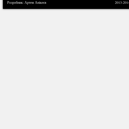
Розробник: Артем Анікеєв
2013-201