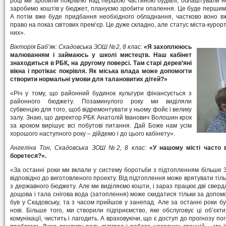
році ми зробили покрівлю над першою частиною будівлі, облаштували н
заробимо коштів у бюджет, плануємо зробити опалення. Це буде першим 
А потім вже буде придбання необхідного обладнання, частково воно вж
право на показ світових прем’єр. Це дуже складно, але статус міста-курорту
них».
Вікторія Баб’як: Скадовська ЗОШ №2, 8 клас:
«Я захоплююсь
малюванням і займаюсь у школі мистецтв. Наш кабінет
знаходиться в РБК, на другому поверсі. Там старі дерев’яні
вікна і протікає покрівля. Як міська влада може допомогти
створити нормальні умови для талановитих дітей?»
«Річ у тому, що районний будинок культури фінансується з
районного бюджету. Позаминулого року ми виділяли
субвенцію для того, щоб відремонтувати у ньому фойє і велику
залу. Знаю, що директор РБК Анатолій Іванович Волошин крок
за кроком вирішує всі побутові питання. Дай Боже нам усім
хорошого наступного року – дійдемо і до цього кабінету».
Ангеліна Тон, Скадовська ЗОШ №2, 8 клас:
«У нашому місті часто 
боретеся?».
«За останні роки ми вклали у систему боротьби з підтопленням більше 3,
відповідно до виготовленого проекту. Від підтоплення може врятувати тіл
з державного бюджету. Але ми виділяємо кошти, і зараз працює дві сверд
дощова і тала снігова вода (затоплення) може скидатися тільки за допом
був у Скадовську, та з часом прийшов у занепад. Але за останні роки б
нові. Більше того, ми створили підприємство, яке обслуговує ці об’єкти
комунікації, чистить і лагодить. А враховуючи, що є доступ до прогнозу