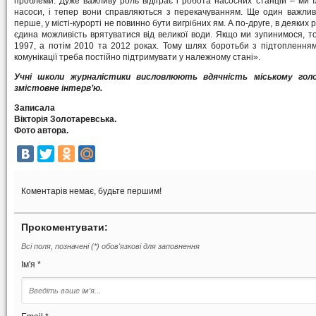
проблеми. Дуже важливу роль відіграє і робота насосних станцій – ми ї
насоси, і тепер вони справляються з перекачуванням. Ще один важливи
перше, у місті-курорті не повинно бути вигрібних ям. А по-друге, в деяких 
єдина можливість врятуватися від великої води. Якщо ми зупинимося, т
1997, а потім 2010 та 2012 роках. Тому шлях боротьби з підтопленням 
комунікації треба постійно підтримувати у належному стані».
Учні школи журналістики висловлюють вдячність міському голо
змістовне інтерв’ю.
Записала
Вікторія Золотаревська.
Фото автора.
Коментарів немає, будьте першим!
Прокоментувати:
Всі поля, позначені (*) обов'язкові для заповнення
Ім'я *