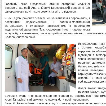
Головний лікар Скадовської станції екстреної медичної
допомоги Валерій Анатолійович Березовський запевняє, що
швидка готова до літнього сезону на всі сто відсотків.
– Як і в усіх районах області, ми забезпечені і персоналом, і
потрібними медикаментами, і паливно-мастильними
матеріалами, і сучасними автомобілями з необхідним
медичним обладнанням. Тож, скадовчани і гості нашого міста
можуть бути впевненими, що за потреби вони неодмінно отримають невідк
Валерій Анатолійовий.
Як скадовчани, так 
з різними хвороба
отруєння (особливо
підвищення темпера
через зловживання 
медичної допомоги
багато викликів у л
правил поведінки
отримують так звану
людина не лише мо
собі параліч всього т
Лікарі також згаду
Виклики можуть бут
Бачили б туристи, як наші місцеві пенсіонери натирають собі ноги тим
крові! Та навіть і такі виклики не можуть бути проігнорованими.
Валерій Анатолійович зізнається, що справа лікаря вимагає великої сам