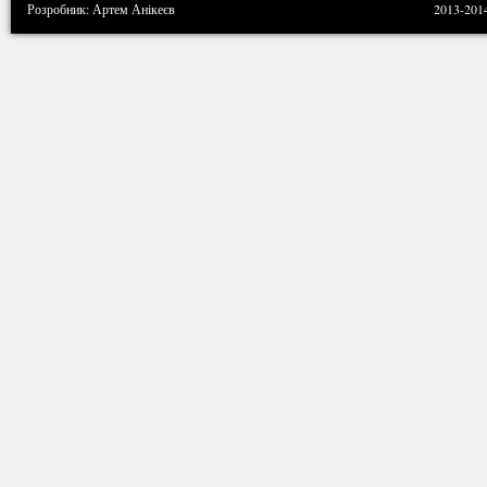
Розробник: Артем Анікеєв
2013-201