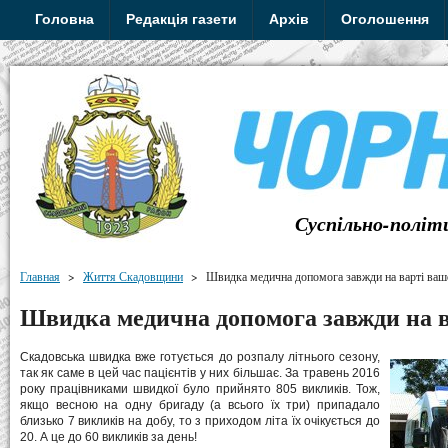
Головна
Редакція газети
Архів
Оголошення
Суспільно-політ
Главная
>
Життя Скадовщини
>
Швидка медична допомога завжди на варті ваш
Швидка медична допомога завжди на в
Скадовська швидка вже готується до розпалу літнього сезону,
так як саме в цей час пацієнтів у них більшає. За травень 2016
року працівниками швидкої було прийнято 805 викликів. Тож,
якщо весною на одну бригаду (а всього їх три) припадало
близько 7 викликів на добу, то з приходом літа їх очікується до
20. А це до 60 викликів за день!