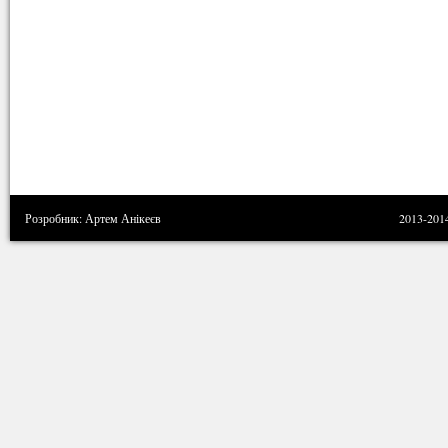
Розробник: Артем Анікеєв
2013-201