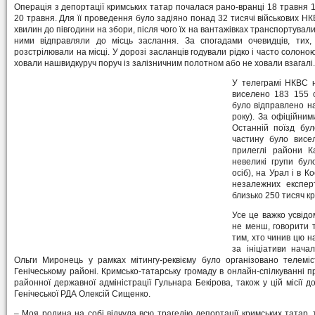
Операція з депортації кримських татар почалася рано-вранці 18 травня 1
20 травня. Для її проведення було задіяно понад 32 тисячі військових Н
хвилин до півгодини на збори, після чого їх на вантажівках транспортувал
ними відправляли до місць заслання. За спогадами очевидців, тих,
розстрілювали на місці. У дорозі засланців годували рідко і часто солоно
ховали нашвидкуруч поруч із залізничним полотном або не ховали взагалі.
У телеграмі НКВС н
виселено 183 155 о
було відправлено на
року). За офіційним
Останній поїзд бу
частину було висе
прилеглі райони Ка
невеликі групи бул
осіб), на Урал і в 
незалежних експерт
близько 250 тисяч к
Усе це важко усвідо
не менш, говорити т
тим, хто чинив цю н
за ініціативи начал
Ольги Миронець у рамках мітингу-реквієму було організовано телеміс
Генічеському районі. Кримсько-татарську громаду в онлайн-спілкуванні п
районної державної адміністрації Гульнара Бекірова, також у цій місії 
Генічеської РДА Олексій Сищенко.
– Моя родина на собі відчула всю трагедію депортації кримських татар, 