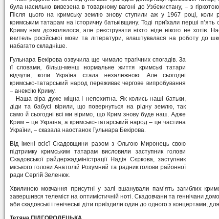
була насильно вивезена в товарному вагоні до Узбекистану, – з гіркото
Після цього на кримську землю знову ступили аж у 1967 році, коли 
кримським татарам на історичну батьківщину. Тоді приїхали перші п’ять 
Криму нам дозволялося, але реєструвати ніхто ніде нікого не хотів. Н
вчитель російської мови та літератури, влаштувалася на роботу до ш
набагато складніше.
Гульнара Бекірова озвучила ще чимало трагічних спогадів. За
її словами, більш-менш нормальне життя кримські татари
відчули, коли Україна стала незалежною. Але сьогодні
кримсько-татарський народ переживає чергове випробування
– анексію Криму.
– Наша віра дуже міцна і непохитна. Як колись наші батьки,
діди та бабусі вірили, що повернуться на рідну землю, так
само й сьогодні всі ми віримо, що Крим знову буде наш. Адже
Крим – це Україна, а кримсько-татарський народ – це частина
України, – сказала наостанок Гульнара Бекірова.
Від імені всієї Скадовщини разом з Ольгою Миронець свою
підтримку кримським татарам висловили заступник голови
Скадовської райдержадміністрації Надія Сєркова, заступник
міського голови Анатолій Розумний та радник голови районної
ради Сергій Зеленюк.
Хвилиною мовчання присутні у залі вшанували пам’ять загиблих крим
завершився телеміст на оптимістичній ноті. Скадовчани та геннічани дом
аби скадовські і генічеські діти приїздили один до одного з концертами, дл
Тетяна ПІДГОРОДЕЦЬКА.