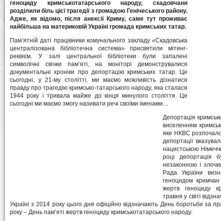
геноциду кримськотатарського народу, скадовчани
розділили біль цієї трагедії з громадою Генічеського району.
Адже, як відомо, після анексії Криму, саме тут проживає
найбільша на материковій Україні громада кримських татар.
Пам’ятній даті працівники комунального закладу «Скадовська
централізована бібліотечна система» присвятили мітинг-
реквієм. У залі центральної бібліотеки були запалені
символічні свічки пам’яті, на моніторі демонструвалися
документальні хроніки про депортацію кримських татар. Це
сьогодні, у 21-му столітті, ми маємо можливість дізнатися
правду про трагедію кримсько-татарського народу, яка сталася
1944 року і тривала майже до кінця минулого століття. Це
сьогодні ми маємо змогу називати речі своїми іменами…
Депортація кримськи
виселенням кримськ
яке НКВС розпочало
депортації вказува
нацистською Німеччи
році депортація 
незаконною і злочи
Рада України виз
геноцидом кримчан
жертв геноциду кр
травня у світі відзн
Україні з 2014 року цього дня офіційно відзначають День боротьби за пр
року – День пам’яті жертв геноциду кримськотатарського народу.