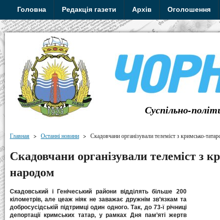
Головна
Редакція газети
Архів
Оголошення
Суспільно-політ
Главная
>
Останні новини
>
Скадовчани організували телеміст з кримсько-тата
Скадовчани організували телеміст з 
народом
Скадовський і Генічеський райони відділять більше 200
кілометрів, але це
аж ніяк не заважає дружнім зв’язкам та
добросусідській підтримці один одного. Так, до 73-ї річниці
депортації кримських татар, у рамках Дня пам’яті жертв