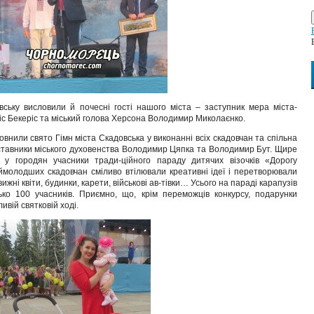
ську висловили й почесні гості нашого міста – заступник мера міста-
с Бекеріс та міський голова Херсона Володимир Миколаєнко.
или свято Гімн міста Скадовська у виконанні всіх скадовчан та спільна
дставники міського духовенства Володимир Цяпка та Володимир Бут. Щире
 у городян учасники тради-ційного параду дитячих візочків «Дорогу
аймолодших скадовчан сміливо втілювали креативні ідеї і перетворювали
ижні квіти, будинки, карети, військові ав-тівки… Усього на параді карапузів
ько 100 учасників. Приємно, що, крім переможців конкурсу, подарунки
ивій святковій ході.