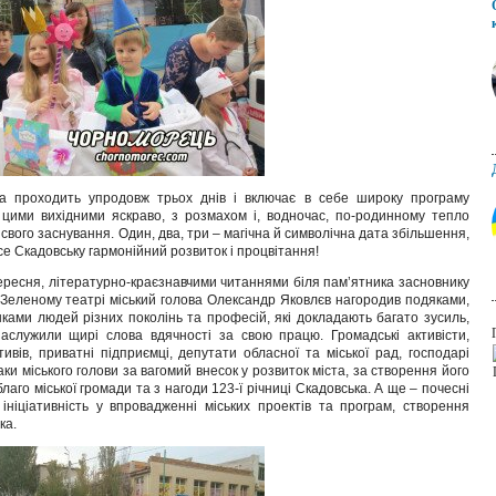
а проходить упродовж трьох днів і включає в себе широку програму
 цими вихідними яскраво, з розмахом і, водночас, по-родинному тепло
 свого заснування. Один, два, три – магічна й символічна дата збільшення,
е Скадовську гармонійний розвиток і процвітання!
ересня, літературно-краєзнавчими читаннями біля пам’ятника засновнику
 Зеленому театрі міський голова Олександр Яковлєв нагородив подяками,
ами людей різних поколінь та професій, які докладають багато зусиль,
заслужили щирі слова вдячності за свою працю. Громадські активісти,
вів, приватні підприємці, депутати обласної та міської рад, господарі
ки міського голови за вагомий внесок у розвиток міста, за створення його
благо міської громади та з нагоди 123-ї річниці Скадовська. А ще – почесні
ініціативність у впровадженні міських проектів та програм, створення
ка.