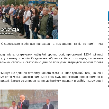
 Скадовського відбулася панахида та покладання квітів до пам’ятника
щі міста стартували офіційні урочистості, присвячені 123-й річниці
ту, у самому «серці» Скадовська зібралося багато городян, сповнених
італьним словом зі святкової сцени до присутніх звернувся міський голова
! Минув ще один рік літопису нашого міста. Я щиро вдячний, вам, шановні
ому житті міста. Завдяки вам цього року були реалізовані перші громадські
надалі. Бажаю усім процвітання, добробуту, наснаги в майбутньому році і