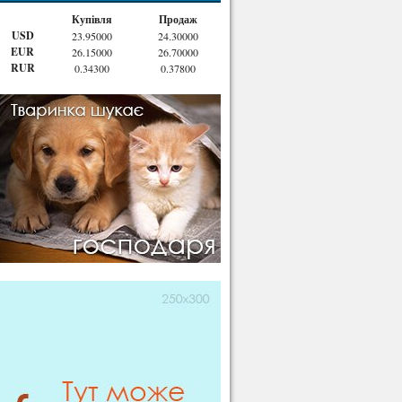
Купівля
Продаж
USD
23.95000
24.30000
EUR
26.15000
26.70000
RUR
0.34300
0.37800