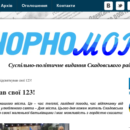
Архів
Оголошення
Контакти
Суспільно-політичне видання Скадовського ра
ідсвяткував свої 123!
в свої 123!
ашого міста. Це – час теплої, лагідної погоди, час відпочинку від
ас улюбленого свята – Дня міста. Цього дня кожен житель Скадовська
о своєї маленької батьківщини і має можливість з гордістю сказати: