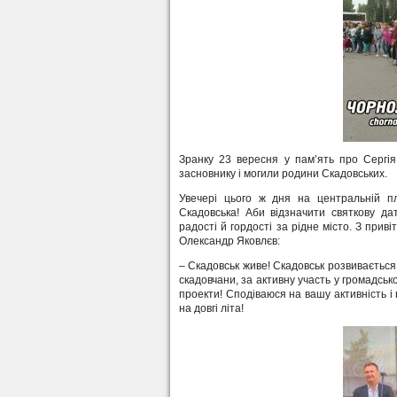
Зранку 23 вересня у пам’ять про Сергія
засновнику і могили родини Скадовських.
Увечері цього ж дня на центральній пло
Скадовська! Аби відзначити святкову да
радості й гордості за рідне місто. З прив
Олександр Яковлєв:
– Скадовськ живе! Скадовськ розвивається
скадовчани, за активну участь у громадськ
проекти! Сподіваюся на вашу активність і 
на довгі літа!