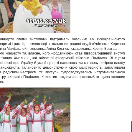
онцерту своїми виступами підтримали учасники XV Всеукраїн-ського
ські Ігри». Це – вихованці вокально-естрадної студії «Унісон» з Херсона
іна Макфарлейн, херсонка Аліна Костюк і скадовчанка Ксенія Браташ.
о концерту та, власне, його «родзинкою» став півторагодинний виступ
і танцю Хмельницької обласної філармонії «Козаки Поділля». Зі сцени
чні пісні про Україну й українців, які наповнювали святкову вечірню площу
анцюристи, талановито демонструючи свою майстерність, запалювали
а радісним настроєм. Усі виступи супроводжувались інструментальною
стру «Козаків Поділля». Колектив академічного ансамблю щиро захопив
ня.