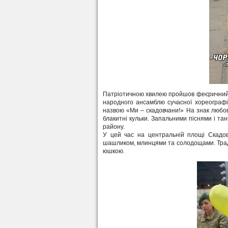
Патріотичною хвилею пройшов феєричний 
народного ансамблю сучасної хореографії
назвою «Ми – скадовчани!» На знак любові 
блакитні кульки. Запальними піснями і тан
району.
У цей час на центральній площі Скадов
шашликом, млинцями та солодощами. Трад
юшкою.