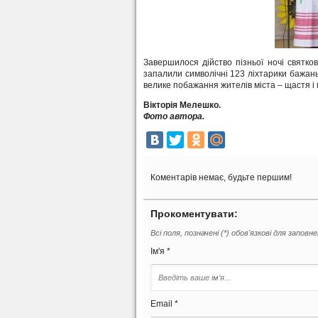
Завершилося дійство пізньої ночі святко
запалили символічні 123 ліхтарики бажань
велике побажання жителів міста – щастя і
Вікторія Мелешко.
Фото автора.
Коментарів немає, будьте першим!
Прокоментувати:
Всі поля, позначені (*) обов'язкові для заповн
Ім'я *
Email *