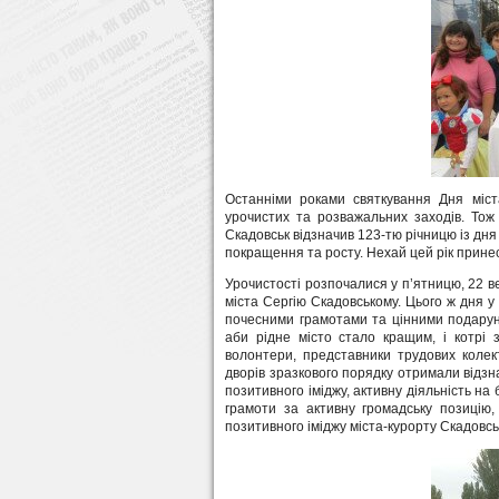
Останніми роками святкування Дня міст
урочистих та розважальних заходів. Тож
Скадовськ відзначив 123-тю річницю із дня
покращення та росту. Нехай цей рік принес
Урочистості розпочалися у п’ятницю, 22 в
міста Сергію Скадовському. Цього ж дня у
почесними грамотами та цінними подарунк
аби рідне місто стало кращим, і котрі 
волонтери, представники трудових колекти
дворів зразкового порядку отримали відзна
позитивного іміджу, активну діяльність на 
грамоти за активну громадську позицію, 
позитивного іміджу міста-курорту Скадовсь