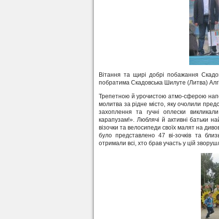
Вітання та щирі добрі побажання Скадов
побратима Скадовська Шилуте (Литва) Алгі
Трепетною й урочистою атмо-сферою наповн
молитва за рідне місто, яку очолили пре
захоплення та гучні оплески викликали
карапузам!». Люблячі й активні батьки н
візочки та велосипеди своїх малят на дивов
було представлено 47 ві-зочків та близ
отримали всі, хто брав участь у цій зворушл