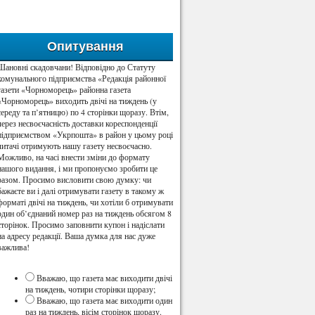
Опитування
Шановні скадовчани! Відповідно до Статуту
комунального підприємства «Редакція районної
газети «Чорноморець» районна газета
«Чорноморець» виходить двічі на тиждень (у
середу та п’ятницю) по 4 сторінки щоразу. Втім,
через несвоєчасність доставки кореспонденції
підприємством «Укрпошта» в район у цьому році
читачі отримують нашу газету несвоєчасно.
Можливо, на часі внести зміни до формату
нашого видання, і ми пропонуємо зробити це
разом. Просимо висловити свою думку: чи
бажаєте ви і далі отримувати газету в такому ж
форматі двічі на тиждень, чи хотіли б отримувати
один об’єднаний номер раз на тиждень обсягом 8
сторінок. Просимо заповнити купон і надіслати
на адресу редакції. Ваша думка для нас дуже
важлива!
Вважаю, що газета має виходити двічі
на тиждень, чотири сторінки щоразу;
Вважаю, що газета має виходити один
раз на тиждень, вісім сторінок щоразу.