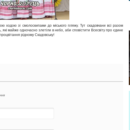
вою ходою зі смолоскипами до міського пляжу. Тут скадовчани всі разом
, які майже одночасно злетіли в небо, аби сповістити Всесвіту про єдине
 процвітання рідному Скадовську!
ення