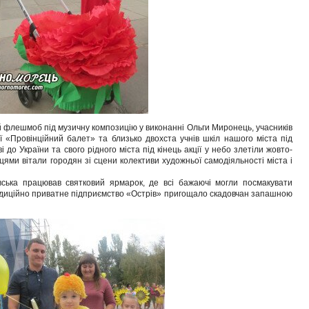
флешмоб під музичну композицію у виконанні Ольги Миронець, учасників
 «Провінційний балет» та близько двохста учнів шкіл нашого міста під
до України та свого рідного міста під кінець акції у небо злетіли жовто-
цями вітали городян зі сцени колективи художньої самодіяльності міста і
ська працював святковий ярмарок, де всі бажаючі могли посмакувати
иційно приватне підприємство «Острів» пригощало скадовчан запашною