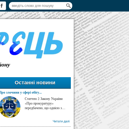
йону
Останні новини
Про злочини у сфері обігу...
Статтею 2 Закону України
«Про прокуратуру»
передбачено, що однією з…
Читати далі