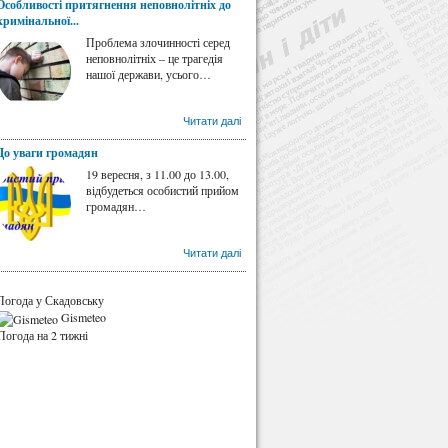
Особливості притягнення неповнолітніх до
кримінальної...
Проблема злочинності серед
неповнолітніх – це трагедія
нашої держави, усього…
Читати далі
До уваги громадян
19 вересня, з 11.00 до 13.00,
відбудеться особистий прийом
громадян…
Читати далі
Погода у Скадовську
Gismeteo
Погода на 2 тижні