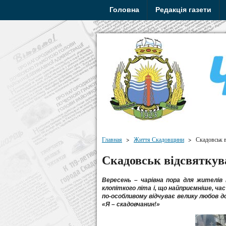
Головна
Редакція газети
Главная
>
Життя Скадовщини
>
Скадовськ в
Скадовськ відсвяткува
Вересень – чарівна пора для жителів н
клопіткого літа і, що найприємніше, ч
по-особливому відчуває велику любов д
«Я – скадовчанин!»