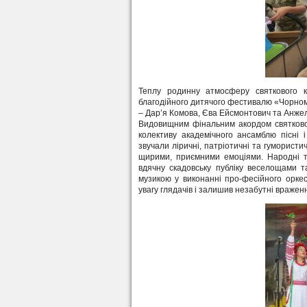
Теплу родинну атмосферу святкового к
благодійного дитячого фестивалю «Чорномор
– Дар’я Комова, Єва Ейсмонтович та Анжел
Видовищним фінальним акордом святковог
колективу академічного ансамблю пісні 
звучали ліричні, патріотичні та гумористи
щирими, приємними емоціями. Народні т
вдячну скадовську публіку веселощами т
музикою у виконанні про-фесійного орке
увагу глядачів і залишив незабутні вражен