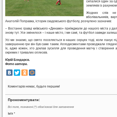
сипалися один за о
земляків із рахунком 
Жодних слів не
вболівальників, вар
Анатолій Поправка, історик скадовського футболу, розчулено зазначив:
– Востаннє гравці київського «Динамо» приїжджали до нашого міста у дале
знову тут. Усе змінилося – і наше місто, і ми самі, та футбол завжди зал
Усі ми знаємо, що свято поселяється в наших серцях тоді, коли панує пі
завершенню гри він був саме таким. Аплодисментами проводжали глядачі 
їх, адже кожен, хто доклав зусилля для проведення матчу і створення 
окремих і тривалих оплесків.
Юрій Бондарєв.
Фото автора.
Коментарів немає, будьте першим!
Прокоментувати:
Всі поля, позначені (*) обов'язкові для заповнення
Ім'я *