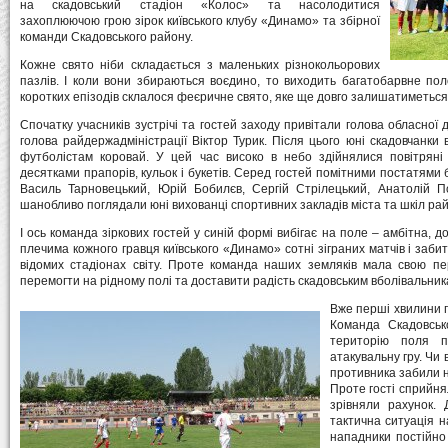
на скадовський стадіон «Колос» та насолодитися
захоплюючою грою зірок київського клубу «Динамо» та збірної
команди Скадовського району.
Кожне свято ніби складається з маленьких різнокольорових
пазлів. І коли вони збираються воєдино, то виходить багатобарвне пол
коротких епізодів склалося феєричне свято, яке ще довго залишатиметься 
Спочатку учасників зустрічі та гостей заходу привітали голова обласної 
голова райдержадміністрації Віктор Турик. Після цього юні скадовчанки
футболістам коровай. У цей час високо в небо здійнялися повітряні з
десятками прапорів, кульок і букетів. Серед гостей помітними постатями
Василь Тарновецький, Юрій Бобилєв, Сергій Стрілецький, Анатолій 
шанобливо поглядали юні вихованці спортивних закладів міста та шкіл рай
І ось команда зіркових гостей у синій формі вибігає на поле – амбітна, д
плечима кожного гравця київського «Динамо» сотні зіграних матчів і заби
відомих стадіонах світу. Проте команда наших земляків мала свою п
перемогти на рідному полі та доставити радість скадовським вболівальник
Вже перші хвилини г
Команда Скадовськ
територію поля п
атакувальну гру. Чи
противника забили н
Проте гості сприйня
зрівняли рахунок. 
тактична ситуація н
нападники постійно 