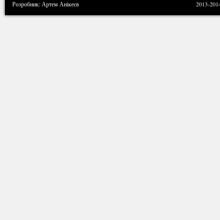
Розробник: Артем Анікеєв
2013-201