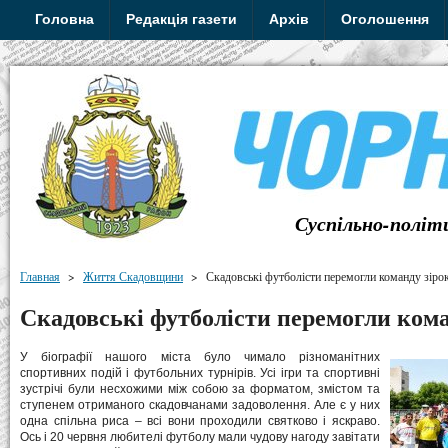
Головна
Редакція газети
Архів
Оголошення
Суспільно-політ
Главная
>
Життя Скадовщини
>
Скадовські футболісти перемогли команду зіро
Скадовські футболісти перемогли кома
У біографії нашого міста було чимало різноманітних
спортивних подій і футбольних турнірів. Усі ігри та спортивні
зустрічі були несхожими між собою за форматом, змістом та
ступенем отриманого скадовчанами задоволення. Але є у них
одна спільна риса – всі вони проходили святково і яскраво.
Ось і 20 червня любителі футболу мали чудову нагоду завітати