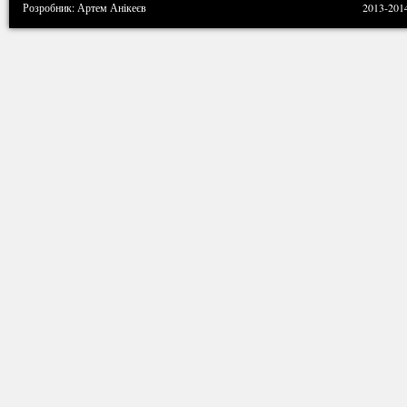
Розробник: Артем Анікеєв
2013-201