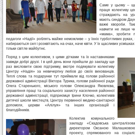
Саме у цьому – що
праця колективу цен
страждають на ура
мають синдром Даун
важкі хвороби. Та
навчити не лише чи
«мама», зробити п
педагоги «Надії» роблять майже неможливе – у їхніх турботливих руках, в
набираються сил і розквітають на очах, наче квіти. У їх щасливих усмішках
тільки світле майбутнє.
Поряд з цим колективом, з цими дітками та їх наставниками
завжди добрі друзі. І в цей день вони прийшли до закладу ще
раз висловити свою підтримку, вкотре подякувати колективу
Центру «Надія» за невичерпну любов до своїх вихованців.
Теплі слова та подарунки тут приймали від голови районної
державної адміністрації Віктора Турика, голови районної ради
Олега Старенького, міського голови Олександра Яковлєва,
управління праці та соціального захисту населення районної
державної адміністрації, підприємця Ірини Клочко, колективів
дитячої школи мистецтв, Центру первинної медико-санітарної
допомоги, церкви «Алілуя» та інших організацій і
благодійників.
Колектив комунального
закладу «Скадовська централізо
директором Оксаною Малашковою
проекту, спрямованого на соціал