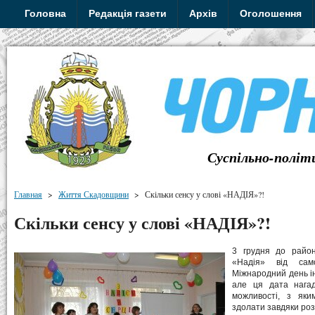
Головна
Редакція газети
Архів
Оголошення
Суспільно-політ
Главная
>
Життя Скадовщини
>
Скільки сенсу у слові «НАДІЯ»?!
Скільки сенсу у слові «НАДІЯ»?!
3 грудня до районн
«Надія» від сам
Міжнародний день ін
але ця дата нагад
можливості, з яки
здолати завдяки роз