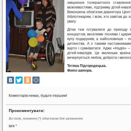
зміцнення толерантного ставленн
можливостями, підтримку дітей-інвалі
Виконуюча обов’язки директора Центр
бібліотекарям, і всім, хто завітав до 
увагу.
Дітки теж готувалися до приходу 
концертом, веселими піснями і щирим
купу подарунків, а найголовніше – 
дитинства. А з такими наставникам
варто і сумніватися. Адже «Надія» – 
дітей-інвалідів. Це маленька країн
вичерпується любов, доброта і милос
Тетяна Підгородецька.
Фото автора.
Коментарів немає, будьте першим!
Прокоментувати:
Всі поля, позначені (*) обов'язкові для заповнення
Ім'я *