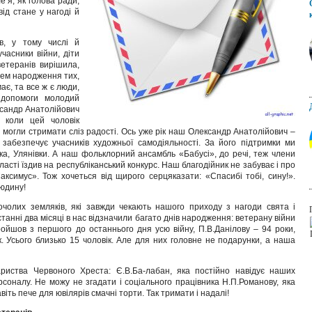
е я, як голова ради,
ід стане у нагоді й
в, у тому числі й
учасники війни, діти
ветеранів вирішила,
Днем народження тих,
ає, та все ж є люди,
 допомоги молодий
ксандр Анатолійович
і коли цей чоловік
 могли стримати сліз радості. Ось уже рік наш Олександр Анатолійович –
м забезпечує учасників художньої самодіяльності. За його підтримки ми
а, Улянівки. А наш фольклорний ансамбль «Бабусі», до речі, теж члени
ласті їздив на республіканський конкурс. Наш благодійник не забуває і про
ксимус». Тож хочеться від щирого серцяказати: «Спасибі тобі, сину!».
людину!
чолих земляків, які завжди чекають нашого приходу з нагоди свята і
станні два місяці в нас відзначили багато днів народження: ветерану війни
ройшов з першого до останнього дня усю війну, П.В.Данілову – 94 роки,
ік. Усього близько 15 чоловік. Але для них головне не подарунки, а наша
ариства Червоного Хреста: Є.В.Ба-лабан, яка постійно навідує наших
ерсоналу. Не можу не згадати і соціального працівника Н.П.Романову, яка
віть пече для ювілярів смачні торти. Так тримати і надалі!