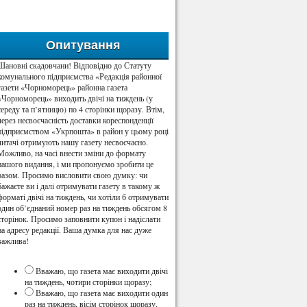
Опитування
Шановні скадовчани! Відповідно до Статуту
комунального підприємства «Редакція районної
газети «Чорноморець» районна газета
«Чорноморець» виходить двічі на тиждень (у
середу та п’ятницю) по 4 сторінки щоразу. Втім,
через несвоєчасність доставки кореспонденції
підприємством «Укрпошта» в район у цьому році
читачі отримують нашу газету несвоєчасно.
Можливо, на часі внести зміни до формату
нашого видання, і ми пропонуємо зробити це
разом. Просимо висловити свою думку: чи
бажаєте ви і далі отримувати газету в такому ж
форматі двічі на тиждень, чи хотіли б отримувати
один об’єднаний номер раз на тиждень обсягом 8
сторінок. Просимо заповнити купон і надіслати
на адресу редакції. Ваша думка для нас дуже
важлива!
Вважаю, що газета має виходити двічі
на тиждень, чотири сторінки щоразу;
Вважаю, що газета має виходити один
раз на тиждень, вісім сторінок щоразу.