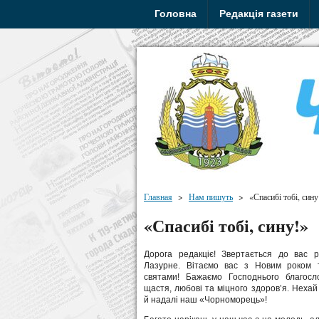
Головна
Редакція газети
Главная
>
Нам пишуть
>
«Спасибі тобі, сину
«Спасибі тобі, сину!»
Дорога редакціє! Звертається до вас 
Лазурне. Вітаємо вас з Новим роком 
святами! Бажаємо Господнього благосл
щастя, любові та міцного здоров’я. Нехай 
й надалі наш «Чорноморець»!