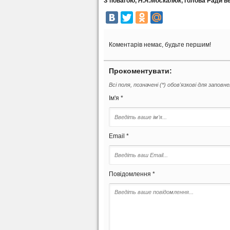
З повагою,
Н.А.Москалюк
, голова Ради в
Коментарів немає, будьте першим!
Прокоментувати:
Всі поля, позначені (*) обов'язкові для заповн
Ім'я *
Email *
Повідомлення *