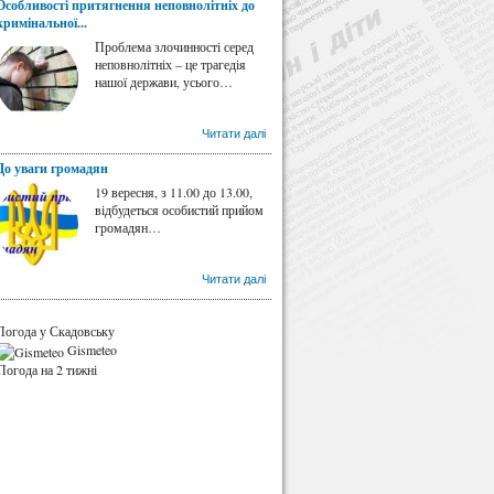
Особливості притягнення неповнолітніх до
кримінальної...
Проблема злочинності серед
неповнолітніх – це трагедія
нашої держави, усього…
Читати далі
До уваги громадян
19 вересня, з 11.00 до 13.00,
відбудеться особистий прийом
громадян…
Читати далі
Погода у Скадовську
Gismeteo
Погода на 2 тижні