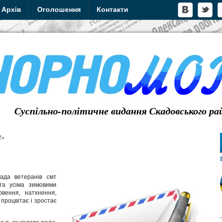
Архів
Оголошення
Контакти
Суспільно-політичне видання Скадовського ра
!»
рада ветеранів смт
та усіма зимовими
овення, натхнення,
процвітає і зростає