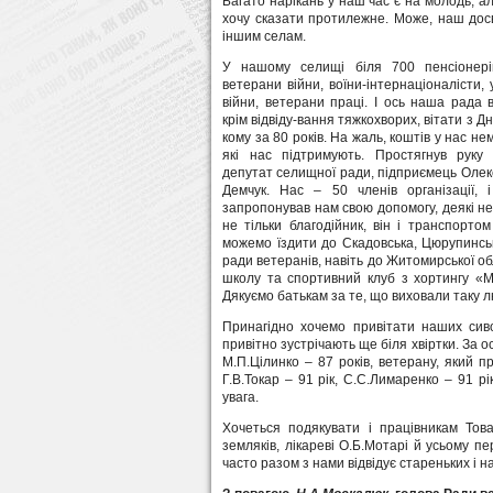
Багато нарікань у наш час є на молодь, ал
хочу сказати протилежне. Може, наш досв
іншим селам.
У нашому селищі біля 700 пенсіонері
ветерани війни, воїни-інтернаціоналісти, 
війни, ветерани праці. І ось наша рада 
крім відвіду-вання тяжкохворих, вітати з 
кому за 80 років. На жаль, коштів у нас нем
які нас підтримують. Простягнув руку
депутат селищної ради, підприємець Оле
Демчук. Нас – 50 членів організації, 
запропонував нам свою допомогу, деякі не
не тільки благодійник, він і транспорто
можемо їздити до Скадовська, Цюрупинськ
ради ветеранів, навіть до Житомирської об
школу та спортивний клуб з хортингу «Ма
Дякуємо батькам за те, що виховали таку 
Принагідно хочемо привітати наших сиво
привітно зустрічають ще біля хвіртки. За о
М.П.Цілинко – 87 років, ветерану, який п
Г.В.Токар – 91 рік, С.С.Лимаренко – 91 р
увага.
Хочеться подякувати і працівникам Тов
земляків, лікареві О.Б.Мотарі й усьому п
часто разом з нами відвідує стареньких і на