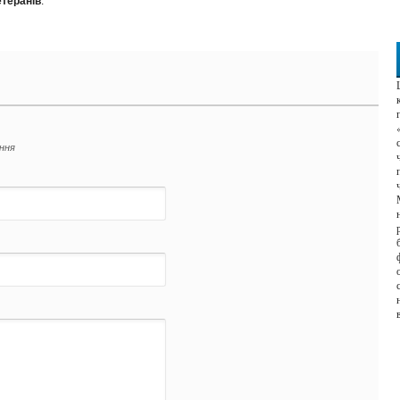
етеранів
.
ення