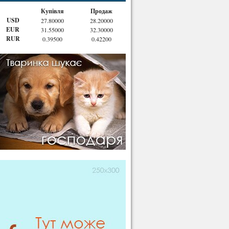
Купівля
Продаж
USD
27.80000
28.20000
EUR
31.55000
32.30000
RUR
0.39500
0.42200