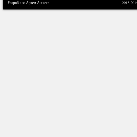
Розробник: Артем Анікеєв
2013-201