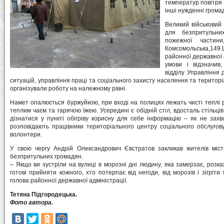
температур повітря 
інші нужденні грома
Великий військовий 
для безпритульни
пожежної частин
Комсомольська,149.
районної державної 
умови і відзначив
відділу Управління 
ситуацій, управління праці та соціального захисту населення та територ
організували роботу на належному рівні.
Намет опалюється буржуйкою, при вході на полицях лежать чисті теплі ре
теплим чаєм та гарячою їжею. Усередині є обідній стіл, вдосталь стільців
дізнатися у пункті обігріву корисну для себе інформацію – як не захв
розповідають працівники територіального центру соціального обслугов
волонтери.
У свою чергу Андрій Олександрович Євстратов закликав жителів міс
безпритульних громадян.
– Якщо ви зустріли на вулиці в морозні дні людину, яка замерзає, розкажі
готові прийняти кожного, хто потерпає від негоди, від морозів і зігрі
голова районної державної адміністрації.
Тетяна Підгородецька.
Фото автора.