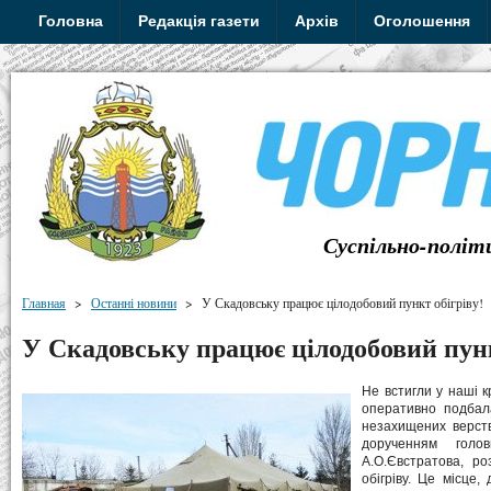
Головна
Редакція газети
Архів
Оголошення
Суспільно-політ
Главная
>
Останні новини
>
У Скадовську працює цілодобовий пункт обігріву!
У Скадовську працює цілодобовий пунк
Не встигли у наші к
оперативно подбал
незахищених верств
дорученням голов
А.О.Євстратова, ро
обігріву. Це місце,