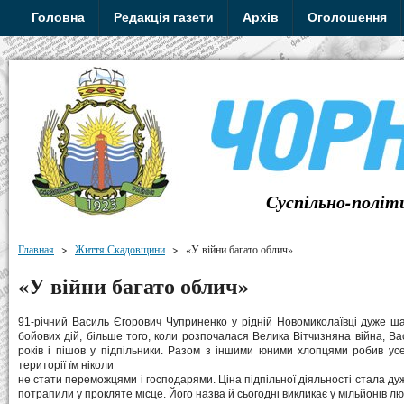
Головна
Редакція газети
Архів
Оголошення
Суспільно-політ
Главная
>
Життя Скадовщини
>
«У війни багато облич»
«У війни багато облич»
91-річний Василь Єгорович Чуприненко у рідній Новомиколаївці дуже ш
бойових дій, більше того, коли розпочалася Велика Вітчизняна війна, В
років і пішов у підпільники. Разом з іншими юними хлопцями робив ус
території їм ніколи
не стати переможцями і господарями. Ціна підпільної діяльності стала д
потрапили у прокляте місце. Його назва й сьогодні викликає у мільйонів л