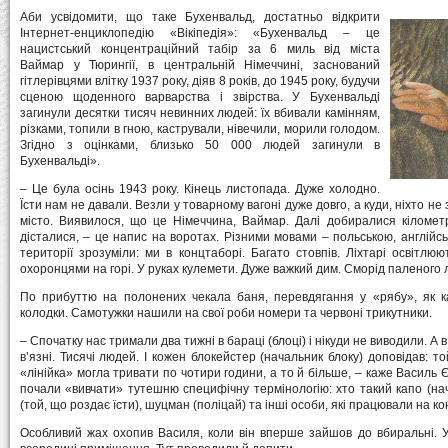
Аби усвідомити, що таке Бухенвальд, достатньо відкрити
Інтернет-енциклопедію «Вікіпедія»: «Бухенвальд – це
нацистський концентраційний табір за 6 миль від міста
Ваймар у Тюрингії, в центральній Німеччині, заснований
гітлерівцями влітку 1937 року, діяв 8 років, до 1945 року, будучи
сценою щоденного варварства і звірства. У Бухенвальді
загинули десятки тисяч невинних людей: їх вбивали камінням,
різками, топили в гною, кастрували, нівечили, морили голодом.
Згідно з оцінками, близько 50 000 людей загинули в
Бухенвальді».
– Це була осінь 1943 року. Кінець листопада. Дуже холодно.
Їсти нам не давали. Везли у товарному вагоні дуже довго, а куди, ніхто не
місто. Виявилося, що це Німеччина, Ваймар. Далі добиралися кіломет
дісталися, – це напис на воротах. Різними мовами – польською, англійс
території зрозуміли: ми в концтаборі. Багато стовпів. Ліхтарі освітл
охоронцями на горі. У руках кулемети. Дуже важкий дим. Сморід паленого л
По прибуттю на полонених чекала баня, перевдягання у «рябу», як к
колодки. Самотужки нашили на свої роби номери та червоні трикутники.
– Спочатку нас тримали два тижні в бараці (блоці) і нікуди не виводили. А
в’язні. Тисячі людей. І кожен блокейстер (начальник блоку) доповідав: 
«лінійка» могла тривати по чотири години, а то й більше, – каже Василь Є
почали «вивчати» тутешню специфічну термінологію: хто такий капо (на
(той, що роздає їсти), шуцман (поліцай) та інші особи, які працювали на ко
Особливий жах охопив Василя, коли він вперше зайшов до вбиральні. Ус