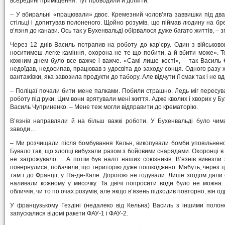
всередині приміщення. Тут проводили й допити.
– У вбиральні «працювали» двоє. Кремезний чолов’яга заввишки під два 
стільці і допитував полоненого. Щойно розумів, що піймав людину на бре
в’язня до канави. Ось так у Бухенвальді обірвалося дуже багато життів, – зг
Через 12 днів Василь потрапив на роботу до кар’єру. Один з військов
носитимеш легке каміння, охорона не те що побити, а й вбити може». Те
кожним днем було все важче і важче. «Самі лише кості», – так Василь Є
недоїдав, недосипав, працював з удосвіта до заходу сонця. Одного разу 
вантажівки, яка завозила продукти до табору. Але відчути її смак так і не в
– Поліцаї почали бити мене палками. Побили страшно. Ледь міг пересув
роботу під руки. Цим вони врятували мені життя. Адже кволих і хворих у Бу
Василь Чуприненко. – Мене теж могли відправити до крематорію.
В’язнів направляли й на більш важкі роботи. У Бухенвальді було чимал
заводи…
– Ми розчищали після бомбування Кельн, викопували бомби уповільненої
Бувало так, що хлопці вибухали разом з бойовими снарядами. Охоронці в це
не загрожувало. …А потім був наліт наших союзників. В’язнів вивезли
повернулися, побачили, що територію дуже пошкоджено. Мабуть, через це
там і до Франції, у Па-де-Кале. Дорогою не годували. Лише згодом дали 
наливали кожному у мисочку. Та двічі попросити води було не можна. 
обличчя, чи то по очах розумів, але якщо в’язень підходив повторно, він од
У французькому Гездіні (недалеко від Кельна) Василь з іншими полон
запускалися відомі ракети ФАУ-1 і ФАУ-2.