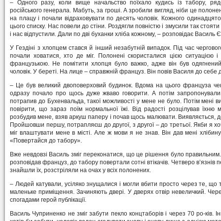
– Одного разу, коли вище начальство поїхало кудись із табору, рядо
російського генерала. Мабуть, за гроші. А зробили вигляд, ніби це полон
на плацу і почали відраховувати по десять чоловік. Кожного одинадцят
цього списку. Нас повели до стіни. Роздягли повністю і змусили так стояти 
і нас відпустили. Дали по дві буханки хліба кожному, – розповідає Василь 
У Гездіні з хлопцем стався й інший незабутній випадок. Під час чергов
почали ховатися, хто де міг. Полонені скористалися цією ситуацією і
французькою. Не помітити хлопця було важко, адже він був одягнений
чоловік. У береті. На лице – справжній француз. Він повів Василя до себе 
– Це був великий двоповерховий будинок. Вдома на цього француза чек
одразу почало про щось дуже жваво говорити. А потім запропонували м
потрапив до Бухенвальда, такої можливості у мене не було. Потім мені ви
повірити, що зараз поїм нормальної їжі. Від радості розцілував їхню 
розбудив мене, взяв аркуш паперу і почав щось малювати. Виявляється, до
Пройшовши першу, потрапляєш до другої, з другої – до третьої. Якби я х
міг влаштувати мене в місті. Але ж мови я не знав. Він дав мені хлібину,
«Повертайся до табору».
Вже невдовзі Василь зміг переконатися, що це рішення було правильним. 
розповідав француз, до табору повертали сотні втікачів. Четверо в’язнів 
знайшли їх, розстріляли на очах у всіх полонених.
– Людей катували, усіляко знущалися і могли вбити просто через те, що 
маленьке приміщення. Зачиняють двері. У дверях отвір невеличкий. Через
спогадами герой публікації.
Василь Чуприненко не зміг забути пекло концтаборів і через 70 ро-ків. І