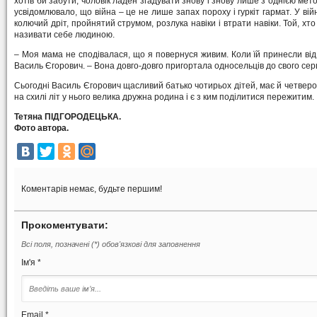
хотів би забути, чоловік ладен згадувати знову і знову лише з однією мет
усвідомлювало, що війна – це не лише запах пороху і гуркіт гармат. У вій
колючий дріт, пройнятий струмом, розлука навіки і втрати навіки. Той, хт
називати себе людиною.
– Моя мама не сподівалася, що я повернуся живим. Коли їй принесли від
Василь Єгорович. – Вона довго-довго пригортала односельців до свого серця
Сьогодні Василь Єгорович щасливий батько чотирьох дітей, має й четверо о
на схилі літ у нього велика дружна родина і є з ким поділитися пережитим.
Тетяна ПІДГОРОДЕЦЬКА.
Фото автора.
Коментарів немає, будьте першим!
Прокоментувати:
Всі поля, позначені (*) обов'язкові для заповнення
Ім'я *
Email *