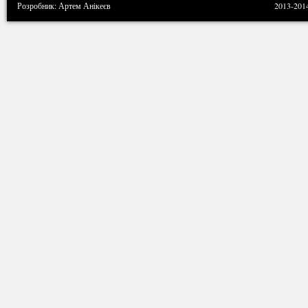
Розробник: Артем Анікеєв
2013-201