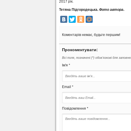
2017 рік.
Тетяна Підгородецька.
Фото автора
.
Коментарів немає, будьте першим!
Прокоментувати:
Всі поля, позначені (*) обов'язкові для заповн
Ім'я *
Email *
Повідомлення *