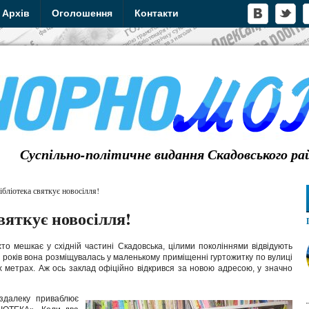
Архів
Оголошення
Контакти
Суспільно-політичне видання Скадовського ра
бліотека святкує новосілля!
вяткує новосілля!
то мешкає у східній частині Скадовська, цілими поколіннями відвідують
х років вона розміщувалась у маленькому приміщенні гуртожитку по вулиці
х метрах. Аж ось заклад офіційно відкрився за новою адресою, у значно
0 здалеку приваблює