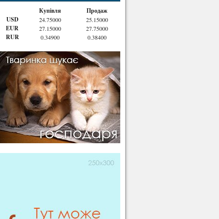
Купівля
Продаж
USD
24.75000
25.15000
EUR
27.15000
27.75000
RUR
0.34900
0.38400