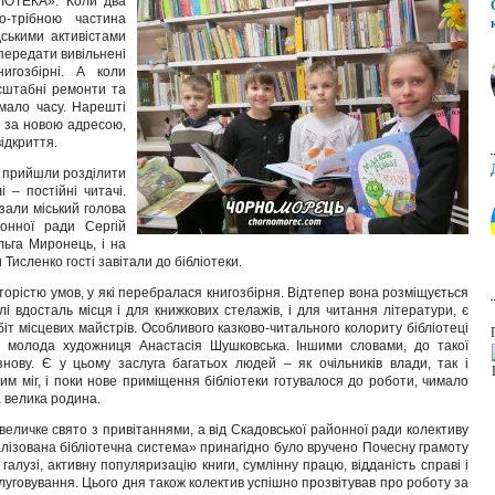
ЛІОТЕКА». Коли два
о-трібною частина
дськими активістами
передати вивільнені
игозбірні. А коли
сштабні ремонти та
имало часу. Нарешті
а за новою адресою,
відкриття.
и прийшли розділити
 – постійні читачі.
зали міський голова
онної ради Сергій
льга Миронець, і на
исленко гості завітали до бібліотеки.
торістю умов, у які перебралася книгозбірня. Відтепер вона розміщується
лі вдосталь місця і для книжкових стелажів, і для читання літератури, є
біт місцевих майстрів. Особливого казково-читального колориту бібліотеці
а молода художниця Анастасія Шушковська. Іншими словами, до такої
знову. Є у цьому заслуга багатьох людей – як очільників влади, так і
им міг, і поки нове приміщення бібліотеки готувалося до роботи, чимало
а велика родина.
величке свято з привітаннями, а від Скадовської районної ради колективу
лізована бібліотечна система» принагідно було вручено Почесну грамоту
 галузі, активну популяризацію книги, сумлінну працю, відданість справі і
слуговування. Цього дня також колектив успішно прозвітував про роботу за