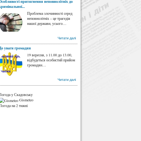
Особливості притягнення неповнолітніх до
кримінальної...
Проблема злочинності серед
неповнолітніх – це трагедія
нашої держави, усього…
Читати далі
До уваги громадян
19 вересня, з 11.00 до 13.00,
відбудеться особистий прийом
громадян…
Читати далі
Погода у Скадовську
Gismeteo
Погода на 2 тижні