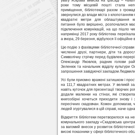
увагу яскрава вивіска на фасаді – «БІБ
роки тому місцевій пошті стала неп
приміщення, бібліотекарі разом з грома
звернулися до влади міста з клопотанням 
квадратні метри для облаштування кн
питання було вирішено, розпочалися ма
підключення комунікацій, на що пішло ч
наприкінці 2017 року бібліотека переїхал
а вчора, 29 березня, відбулося її офіційне 
Цю подію з фахівцями бібліотечної справ
численні друзі, партнери, діти та дорослі
Символічну стрічку перед будівлею перері
Олександр Яковлєв, радник голови рай
Зеленюк та начальник відділу культури О
запрошення завідуючої закладом Людмили Т
Усі були приємно вражені затишком і прос
на 111,7 квадратних метрах. У великій за
навіть куточок для презентації творчих ро
додали малюнки на стінах, які створил
книгозбірні хочеться приходити знову і 
пересічних скадовчан. Кожен допомагав, ч
людей згуртувалися в цій справі, наче одн
Відкриття бібліотеки перетворилося на не
комунального закладу «Скадовська центра
за вагомий внесок у розвиток бібліотечної
високі показники у сфері бібліотечного об