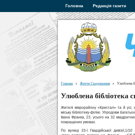
Головна
Редакція газети
Главная
>
Життя Скадовщини
>
Улюблена бі
Улюблена бібліотека с
Жителі мікрорайону «Кристал» та й усі, х
міську бібліотеку-філію. Упродовж багатьо
Івана Франка, 23, усього на 32 квадратни
покращених умовах.
По вулиці 33-ї Гвардійської дивізії,1/1