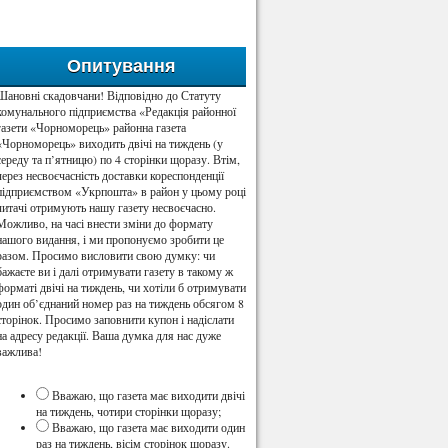
Опитування
Шановні скадовчани! Відповідно до Статуту
комунального підприємства «Редакція районної
газети «Чорноморець» районна газета
«Чорноморець» виходить двічі на тиждень (у
середу та п’ятницю) по 4 сторінки щоразу. Втім,
через несвоєчасність доставки кореспонденції
підприємством «Укрпошта» в район у цьому році
читачі отримують нашу газету несвоєчасно.
Можливо, на часі внести зміни до формату
нашого видання, і ми пропонуємо зробити це
разом. Просимо висловити свою думку: чи
бажаєте ви і далі отримувати газету в такому ж
форматі двічі на тиждень, чи хотіли б отримувати
один об’єднаний номер раз на тиждень обсягом 8
сторінок. Просимо заповнити купон і надіслати
на адресу редакції. Ваша думка для нас дуже
важлива!
Вважаю, що газета має виходити двічі
на тиждень, чотири сторінки щоразу;
Вважаю, що газета має виходити один
раз на тиждень, вісім сторінок щоразу.