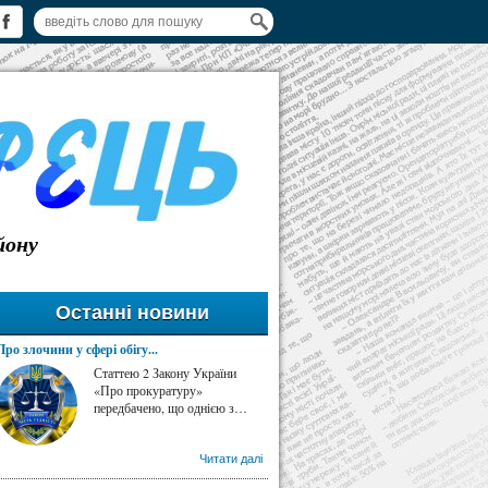
йону
Останні новини
Про злочини у сфері обігу...
Статтею 2 Закону України
«Про прокуратуру»
передбачено, що однією з…
Читати далі