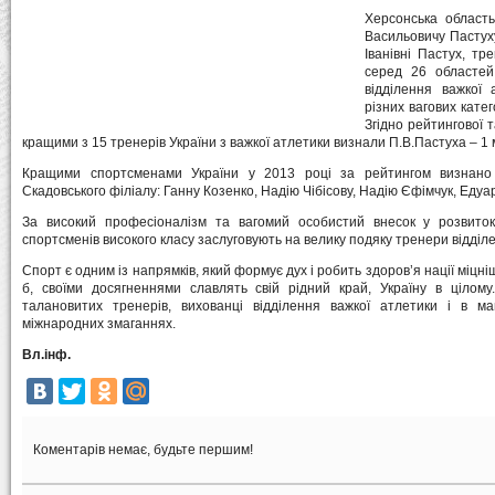
Херсонська область
Васильовичу Пастуху
Іванівні Пастух, тр
серед 26 областей
відділення важкої 
різних вагових катег
Згідно рейтингової 
кращими з 15 тренерів України з важкої атлетики визнали П.В.Пастуха – 1 мі
Кращими спортсменами України у 2013 році за рейтингом визнано в
Скадовського філіалу: Ганну Козенко, Надію Чібісову, Надію Єфімчук, Едуа
За високий професіоналізм та вагомий особистий внесок у розвиток 
спортсменів високого класу заслуговують на велику подяку тренери відділ
Спорт є одним із напрямків, який формує дух і робить здоров’я нації міцніш
б, своїми досягненнями славлять свій рідний край, Україну в цілому.
талановитих тренерів, вихованці відділення важкої атлетики і в м
міжнародних змаганнях.
Вл.інф.
Коментарів немає, будьте першим!