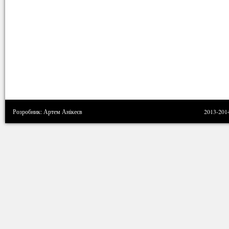
Розробник: Артем Анікеєв
2013-201