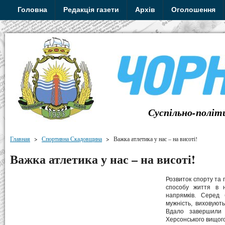
Головна
Редакція газети
Архів
Оголошення
Суспільно-політ
Главная
>
Спортивна Скадовщина
>
Важка атлетика у нас – на висоті!
Важка атлетика у нас – на висоті!
Розвиток спорту та 
способу життя в н
напрямків. Серед 
мужність, виховують
Вдало завершили р
Херсонського вищого